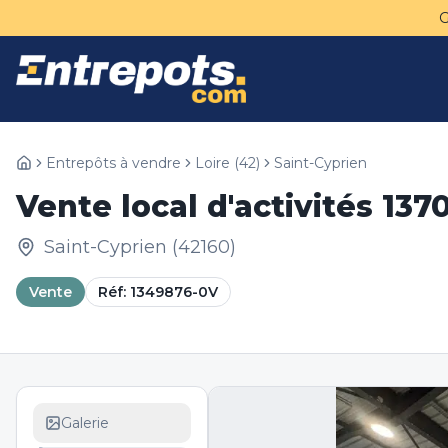
Entrepôts à vendre
Loire
(
42
)
Saint-Cyprien
Vente local d'activités 13
Saint-Cyprien
(
42160
)
Vente
Réf:
1349876-0V
Galerie