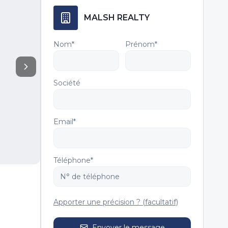
MALSH REALTY
Nom*
Prénom*
Société
Email*
Téléphone*
Apporter une précision ? (facultatif)
Envoyer le message