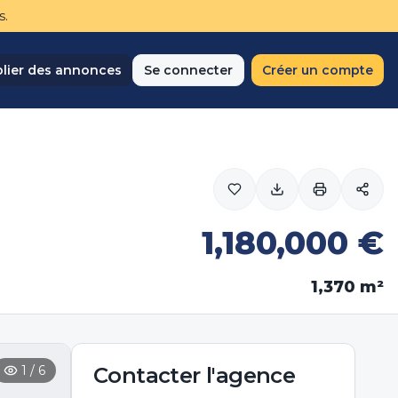
s.
lier des annonces
Se connecter
Créer un compte
1,180,000
€
1,370
m²
1
/
6
Contacter
l'agence