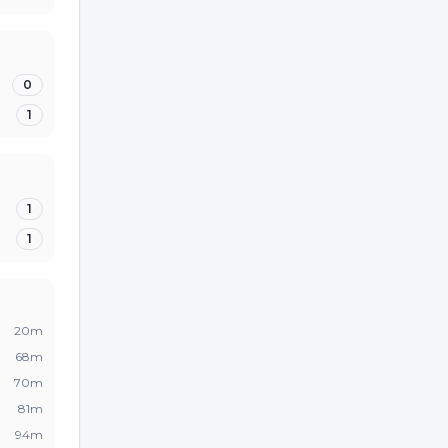
0
1
1
1
20
m
68
m
70
m
81
m
94
m