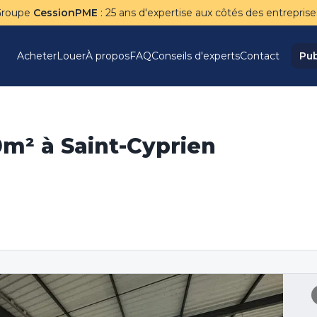
Groupe
CessionPME
: 25 ans d'expertise aux côtés des entreprise
Acheter
Louer
À propos
FAQ
Conseils d'experts
Contact
Pub
70m² à Saint-Cyprien