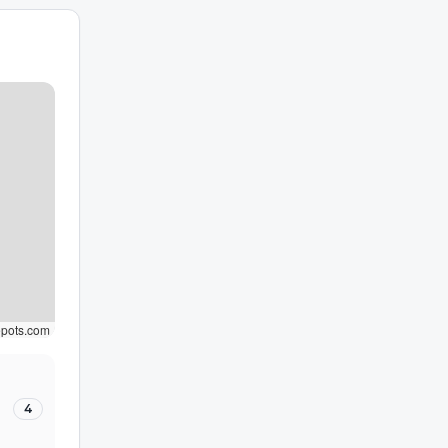
epots.com
4