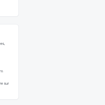
res,
 m
e sur