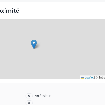
oximité
Leaflet
|
© Entr
Arrêts bus
0
8