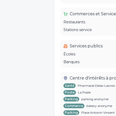
Commerces et Service
Restaurants
Stations service
Services publics
Écoles
Banques
Centre d'intérêts à pr
Santé
Pharmacie Delas-Lacroix
Poste
La Poste
Parking
parking anonyme
Commerce
bakery anonyme
Parking
Place Antonin Vincent