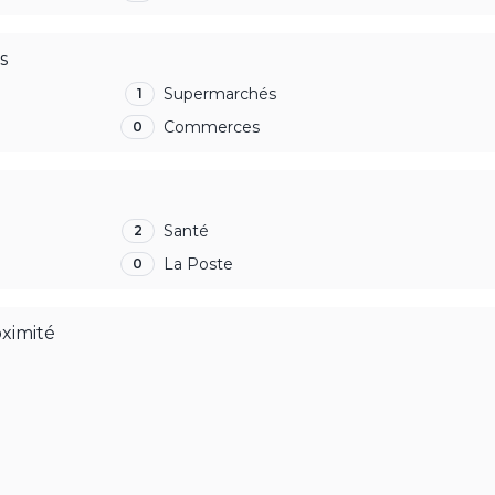
s
Supermarchés
1
Commerces
0
Santé
2
La Poste
0
oximité