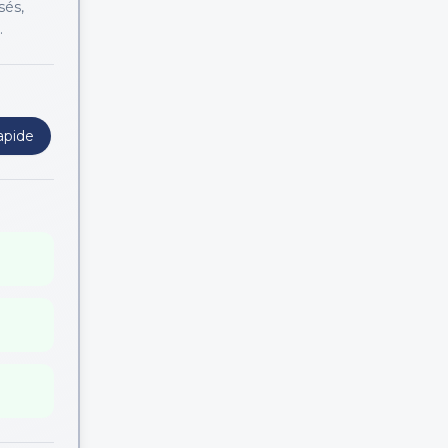
sés,
.
apide