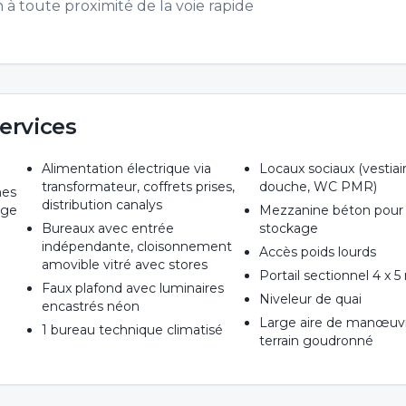
 toute proximité de la voie rapide
ervices
Alimentation électrique via
Locaux sociaux (vestiai
transformateur, coffrets prises,
douche, WC PMR)
hes
distribution canalys
age
Mezzanine béton pour
Bureaux avec entrée
stockage
indépendante, cloisonnement
Accès poids lourds
amovible vitré avec stores
Portail sectionnel 4 x 5
Faux plafond avec luminaires
Niveleur de quai
encastrés néon
Large aire de manœuvr
1 bureau technique climatisé
terrain goudronné