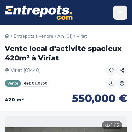
Entrepôts à vendre
Ain
(
01
)
Viriat
Vente local d'activité spacieux
420m² à Viriat
Viriat
(
01440
)
Vente
Réf:
01_0350
550,000
€
420
m²
1
/
5