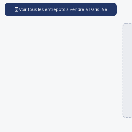
Voir tous les entrepôts
à vendre
à
Paris 19e