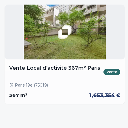
Vente Local d'activité 367m² Paris
Vente
Paris 19e (75019)
1,653,354 €
367
m²