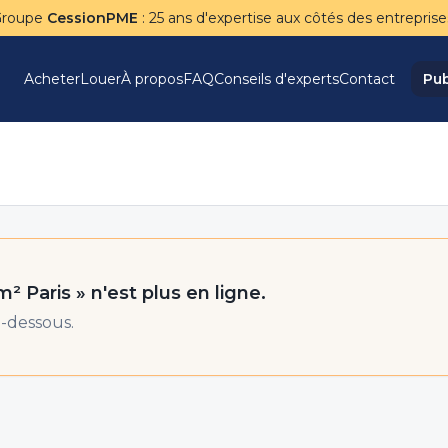
Groupe
CessionPME
: 25 ans d'expertise aux côtés des entreprise
Acheter
Louer
À propos
FAQ
Conseils d'experts
Contact
Pub
m² Paris
» n'est plus en ligne.
-dessous.