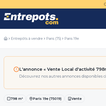
Entrepôts à vendre
Paris
(
75
)
Paris 19e
L'annonce «
Vente Local d'activité 798
Découvrez nos autres annonces disponibles ci
798
m²
Paris 19e
(
75019
)
Vente