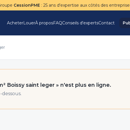
Groupe
CessionPME
: 25 ans d'expertise aux côtés des entreprise
Acheter
Louer
À propos
FAQ
Conseils d'experts
Contact
Pub
ger
m² Boissy saint leger
» n'est plus en ligne.
-dessous.