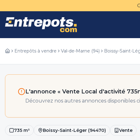
Entrepôts à vendre
Val-de-Marne
(
94
)
Boissy-Saint-Lé
L'annonce «
Vente Local d'activité 735
Découvrez nos autres annonces disponibles ci
735
m²
Boissy-Saint-Léger
(
94470
)
Vente