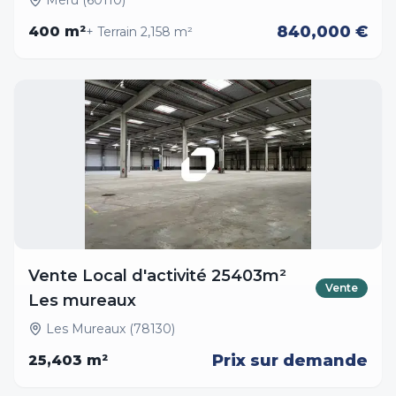
Méru (60110)
840,000 €
400
m²
+ Terrain
2,158
m²
Vente Local d'activité 25403m²
Vente
Les mureaux
Les Mureaux (78130)
Prix sur demande
25,403
m²