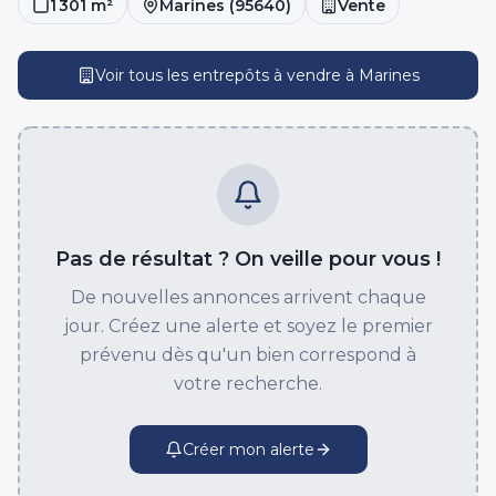
1 301
m²
Marines
(
95640
)
Vente
Voir tous les entrepôts
à vendre
à
Marines
Pas de résultat ? On veille pour vous !
De nouvelles annonces arrivent chaque
jour. Créez une alerte et soyez le premier
prévenu dès qu'un bien correspond à
votre recherche.
Créer mon alerte