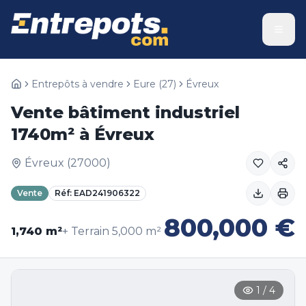
Entrepôts à vendre
Eure
(
27
)
Évreux
Vente bâtiment industriel
1740m² à Évreux
Évreux
(
27000
)
Vente
Réf:
EAD241906322
800,000
€
1,740
m²
+ Terrain
5,000
m²
1
/
4