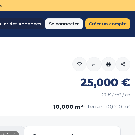
s.
lier des annonces
Se connecter
Créer un compte
25,000
€
30
€ / m² / an
10,000
m²
+ Terrain
20,000
m²