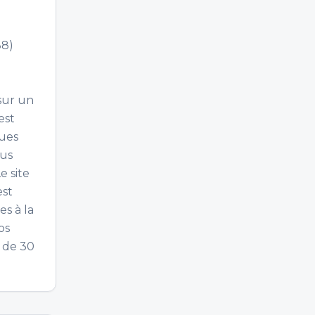
88)
e
sur un
est
ques
ous
e site
est
es à la
os
x de 30