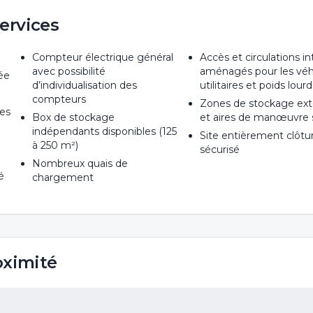
ervices
Compteur électrique général
Accès et circulations i
avec possibilité
aménagés pour les véh
lée
d’individualisation des
utilitaires et poids lour
compteurs
Zones de stockage ext
des
Box de stockage
et aires de manœuvre s
indépendants disponibles (125
Site entièrement clôtu
à 250 m²)
sécurisé
Nombreux quais de
é
chargement
oximité