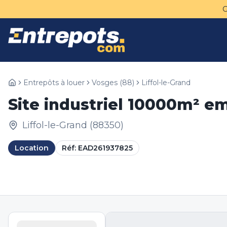
Entrepôts à louer
Vosges
(
88
)
Liffol-le-Grand
Site industriel 10000m² em
Liffol-le-Grand
(
88350
)
Location
Réf:
EAD261937825