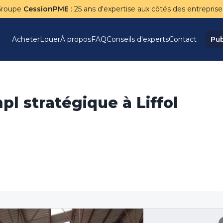
Groupe
CessionPME
: 25 ans d'expertise aux côtés des entreprise
Acheter
Louer
À propos
FAQ
Conseils d'experts
Contact
Pub
pl stratégique à Liffol