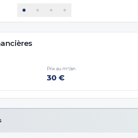
nancières
Prix au m²/an
30
€
s