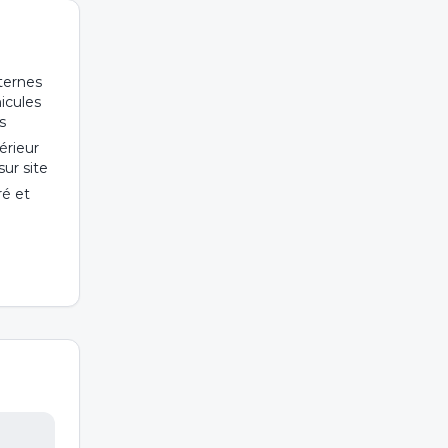
nternes
icules
ds
érieur
ur site
ré et