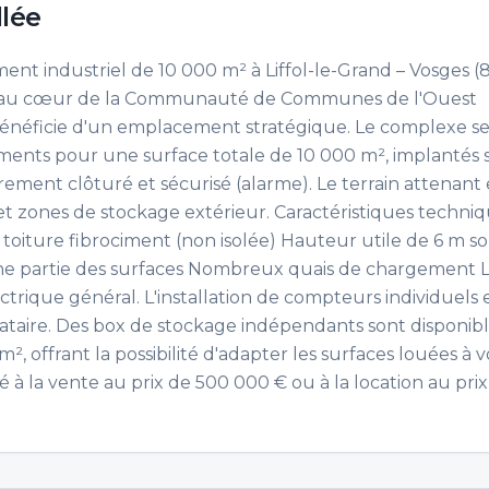
llée
ent industriel de 10 000 m² à Liffol-le-Grand – Vosges (
es, au cœur de la Communauté de Communes de l'Ouest
l bénéficie d'un emplacement stratégique. Le complexe s
ments pour une surface totale de 10 000 m², implantés 
ement clôturé et sécurisé (alarme). Le terrain attenant 
t zones de stockage extérieur. Caractéristiques techni
toiture fibrociment (non isolée) Hauteur utile de 6 m s
ne partie des surfaces Nombreux quais de chargement L
trique général. L'installation de compteurs individuels 
cataire. Des box de stockage indépendants sont disponibl
, offrant la possibilité d'adapter les surfaces louées à v
é à la vente au prix de 500 000 € ou à la location au pri