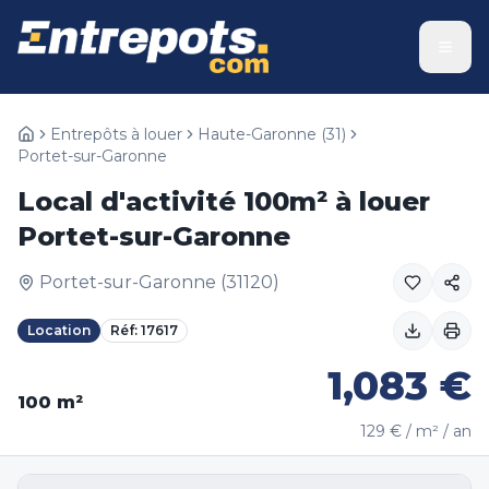
Entrepôts à louer
Haute-Garonne
(
31
)
Portet-sur-Garonne
Local d'activité 100m² à louer
Portet-sur-Garonne
Portet-sur-Garonne
(
31120
)
Location
Réf:
17617
1,083
€
100
m²
129
€ / m² / an