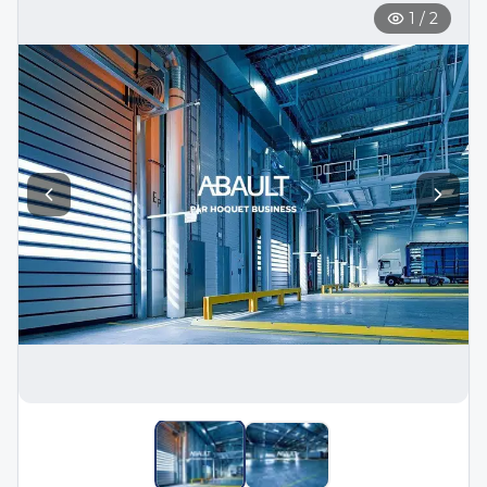
1
/
2