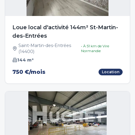
Loue local d'activité 144m² St-Martin-
des-Entrées
Saint-Martin-des-Entrées
• À
51
km de
Vire
Normandie
(
14400
)
144
m²
750 €/mois
Location