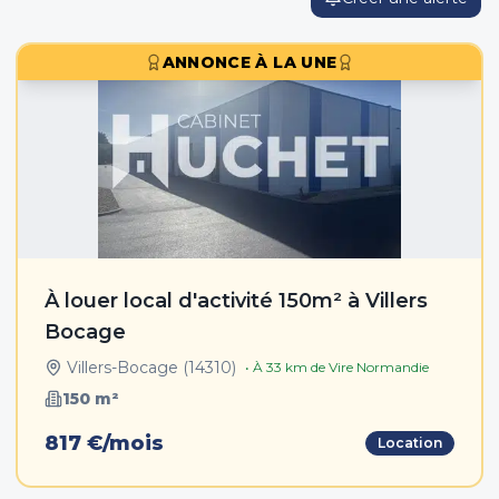
ANNONCE À LA UNE
À louer local d'activité 150m² à Villers
Bocage
Villers-Bocage
(
14310
)
• À
33
km de
Vire Normandie
150
m²
817 €/mois
Location