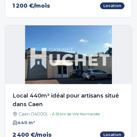
1 200 €/mois
Location
Local 440m² idéal pour artisans situé
dans Caen
Caen
(
14000
)
• À
55
km de
Vire Normandie
440
m²
2 400 €/mois
Location