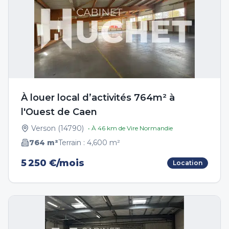
À louer local d’activités 764m² à
l'Ouest de Caen
Verson
(
14790
)
• À
46
km de
Vire Normandie
764
m²
Terrain :
4,600
m²
5 250 €/mois
Location