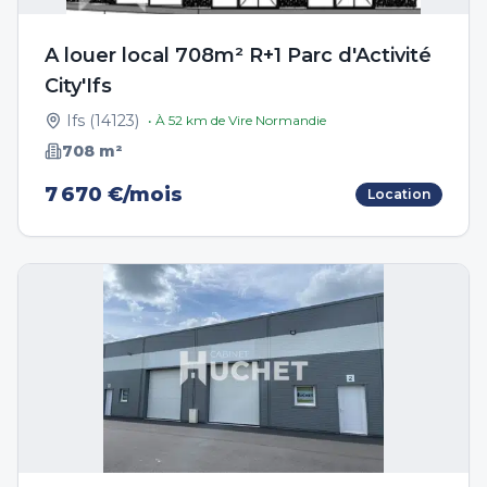
A louer local 708m² R+1 Parc d'Activité
City'Ifs
Ifs
(
14123
)
• À
52
km de
Vire Normandie
708
m²
7 670 €/mois
Location