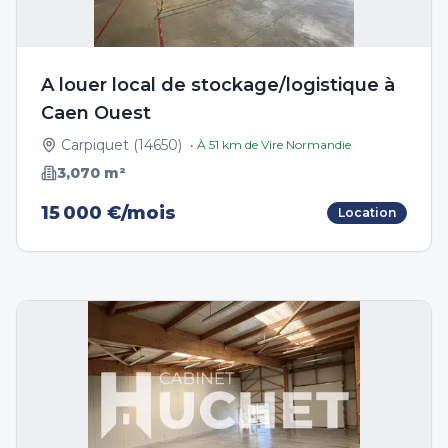
A louer local de stockage/logistique à
Caen Ouest
Carpiquet
(
14650
)
• À
51
km de
Vire Normandie
3,070
m²
15 000 €/mois
Location