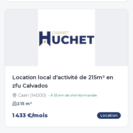
Location local d'activité de 215m² en
zfu Calvados
Caen
(
14000
)
• À
55
km de
Vire Normandie
215
m²
1 433 €/mois
Location