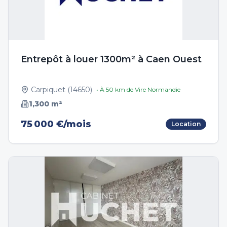
Entrepôt à louer 1300m² à Caen Ouest
Carpiquet
(
14650
)
• À
50
km de
Vire Normandie
1,300
m²
75 000 €/mois
Location