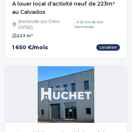
A louer local d'activité neuf de 223m²
au Calvados
Bretteville-sur-Odon
• À
52
km de
Vire
Normandie
(
14760
)
223
m²
1 650 €/mois
Location