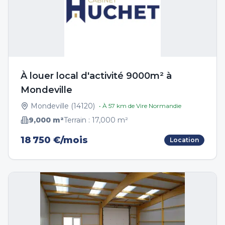
À louer local d'activité 9000m² à
Mondeville
Mondeville
(
14120
)
• À
57
km de
Vire Normandie
9,000
m²
Terrain :
17,000
m²
18 750 €/mois
Location