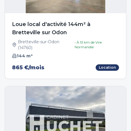
Loue local d'activité 144m² à
Bretteville sur Odon
Bretteville-sur-Odon
• À
51
km de
Vire
Normandie
(
14760
)
144
m²
865 €/mois
Location