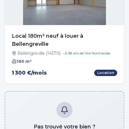
Local 180m² neuf à louer à
Bellengreville
Bellengreville
(
14370
)
• À
58
km de
Vire Normandie
180
m²
1 300 €/mois
Location
Pas trouvé votre bien ?