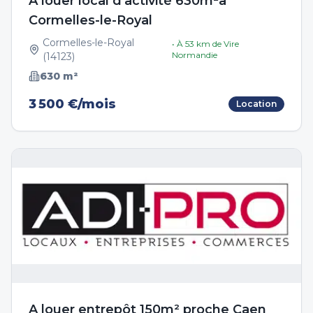
À louer local d'activité 630m²à
Cormelles-le-Royal
Cormelles-le-Royal
• À
53
km de
Vire
Normandie
(
14123
)
630
m²
3 500 €/mois
Location
A louer entrepôt 150m² proche Caen