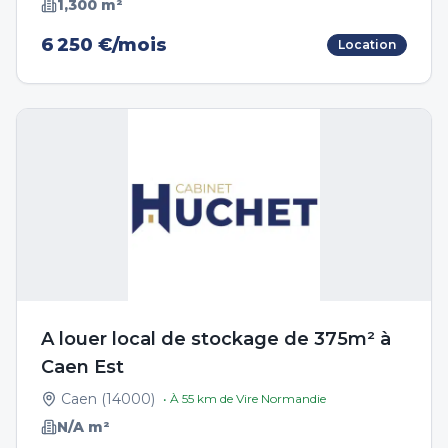
1,300
m²
6 250 €/mois
Location
A louer local de stockage de 375m² à
Caen Est
Caen
(
14000
)
• À
55
km de
Vire Normandie
N/A
m²