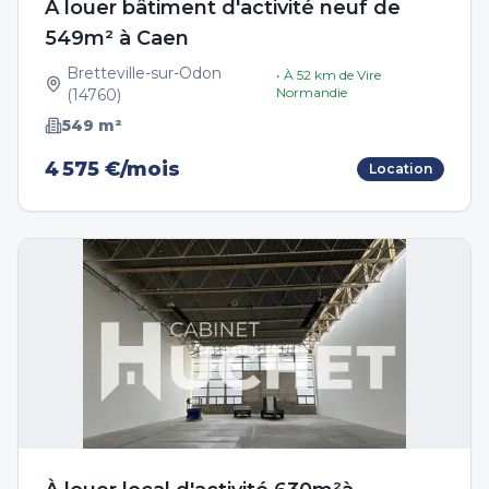
A louer bâtiment d'activité neuf de
549m² à Caen
Bretteville-sur-Odon
• À
52
km de
Vire
Normandie
(
14760
)
549
m²
4 575 €/mois
Location