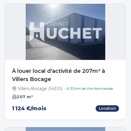
À louer local d'activité de 207m² à
Villers Bocage
Villers-Bocage
(
14310
)
• À
33
km de
Vire Normandie
207
m²
1 124 €/mois
Location