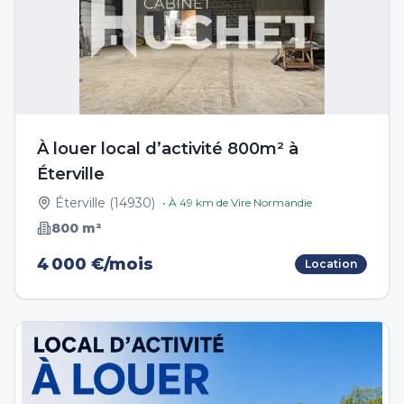
À louer local d’activité 800m² à
Éterville
Éterville
(
14930
)
• À
49
km de
Vire Normandie
800
m²
4 000 €/mois
Location