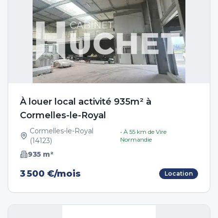
À louer local activité 935m² à
Cormelles-le-Royal
Cormelles-le-Royal
• À
55
km de
Vire
Normandie
(
14123
)
935
m²
3 500 €/mois
Location