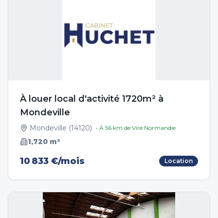
À louer local d'activité 1720m² à
Mondeville
Mondeville
(
14120
)
• À
56
km de
Vire Normandie
1,720
m²
10 833 €/mois
Location