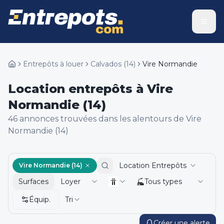
Entrepôts à louer
Calvados
(
14
)
Vire Normandie
Location entrepôts à Vire
Normandie (14)
46
annonce
s
trouvée
s
dans les alentours de
Vire
Normandie (14)
Location Entrepôts
Vire Normandie (14)
Surfaces
Loyer
Tous types
Équip.
Tri
Créer une alerte