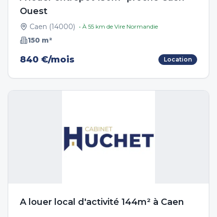
Ouest
Caen
(
14000
)
• À
55
km de
Vire Normandie
150
m²
840 €/mois
Location
A louer local d'activité 144m² à Caen