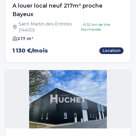
A louer local neuf 217m² proche
Bayeux
Saint-Martin-des-Entrées
• À
52
km de
Vire
Normandie
(
14400
)
217
m²
1 130 €/mois
Location