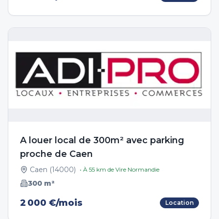
A louer local de 300m² avec parking
proche de Caen
Caen
(
14000
)
• À
55
km de
Vire Normandie
300
m²
2 000 €/mois
Location