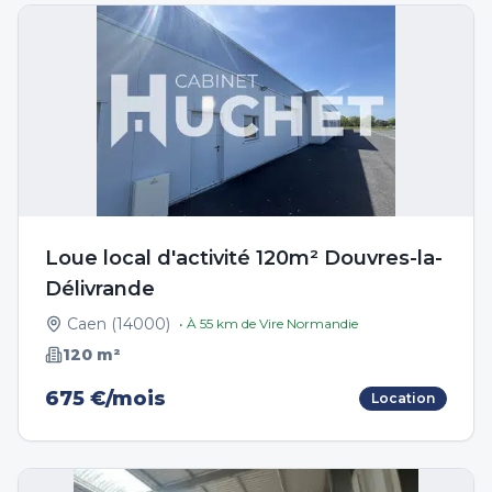
Loue local d'activité 120m² Douvres-la-
Délivrande
Caen
(
14000
)
• À
55
km de
Vire Normandie
120
m²
675 €/mois
Location