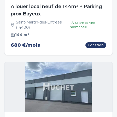
A louer local neuf de 144m² + Parking
prox Bayeux
Saint-Martin-des-Entrées
• À
52
km de
Vire
Normandie
(
14400
)
144
m²
680 €/mois
Location