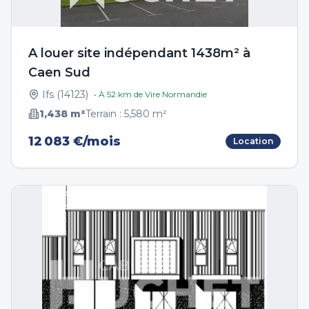
A louer site indépendant 1438m² à
Caen Sud
Ifs
(
14123
)
• À
52
km de
Vire Normandie
1,438
m²
Terrain :
5,580
m²
12 083 €/mois
Location