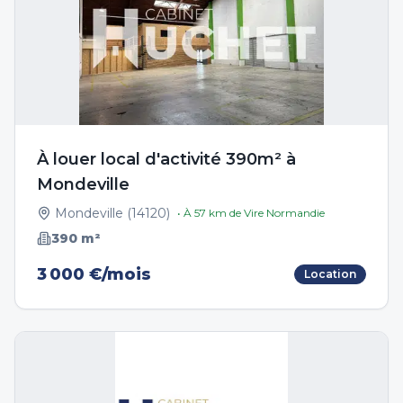
À louer local d'activité 390m² à
Mondeville
Mondeville
(
14120
)
• À
57
km de
Vire Normandie
390
m²
3 000 €/mois
Location