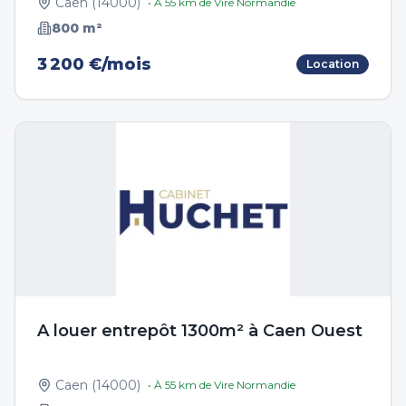
Caen
(
14000
)
• À
55
km de
Vire Normandie
800
m²
3 200 €/mois
Location
A louer entrepôt 1300m² à Caen Ouest
Caen
(
14000
)
• À
55
km de
Vire Normandie