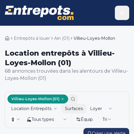
Entrepôts à louer
Ain
(
01
)
Villieu-Loyes-Mollon
Location entrepôts à Villieu-
Loyes-Mollon (01)
68
annonce
s
trouvée
s
dans les alentours de
Villieu-
Loyes-Mollon (01)
Villieu-Loyes-Mollon (01)
Location Entrepôts
Surfaces
Loyer
Tous types
Équip.
Tri
Créer une alerte