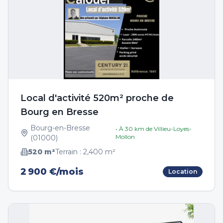
Local d'activité 520m² proche de
Bourg en Bresse
Bourg-en-Bresse
• À
30
km de
Villieu-Loyes-
Mollon
(
01000
)
520
m²
Terrain :
2,400
m²
2 900 €/mois
Location