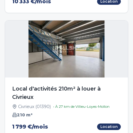
10 333 €/mois
Location
Local d'activités 210m² à louer à
Civrieux
Civrieux
(
01390
)
• À
27
km de
Villieu-Loyes-Mollon
210
m²
1 799 €/mois
Location