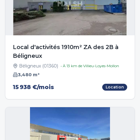
Local d'activités 1910m² ZA des 2B à
Béligneux
Béligneux
(
01360
)
• À
13
km de
Villieu-Loyes-Mollon
3,480
m²
15 938 €/mois
Location