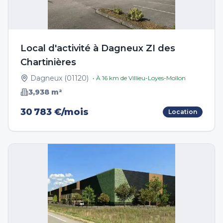
Local d'activité à Dagneux ZI des
Chartinières
Dagneux
(
01120
)
• À
16
km de
Villieu-Loyes-Mollon
3,938
m²
30 783 €/mois
Location