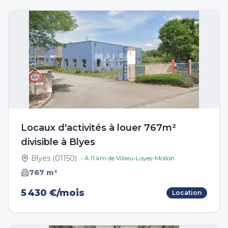
Locaux d'activités à louer 767m²
divisible à Blyes
Blyes
(
01150
)
• À
11
km de
Villieu-Loyes-Mollon
767
m²
5 430 €/mois
Location