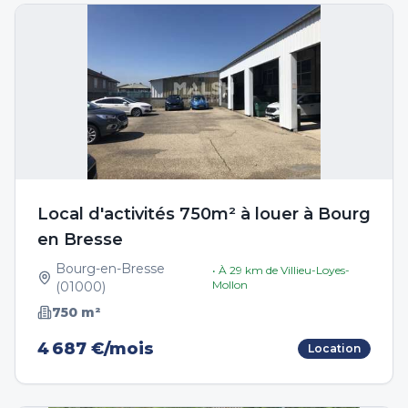
Local d'activités 750m² à louer à Bourg
en Bresse
Bourg-en-Bresse
• À
29
km de
Villieu-Loyes-
Mollon
(
01000
)
750
m²
4 687 €/mois
Location