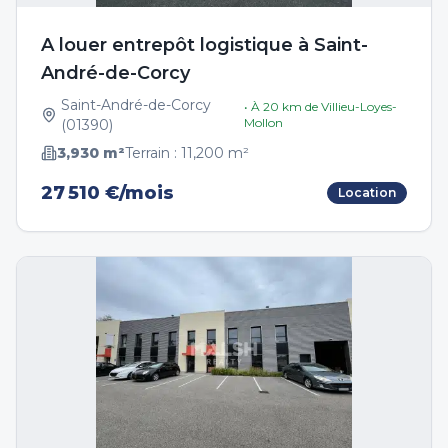
A louer entrepôt logistique à Saint-
André-de-Corcy
Saint-André-de-Corcy
• À
20
km de
Villieu-Loyes-
Mollon
(
01390
)
3,930
m²
Terrain :
11,200
m²
27 510 €/mois
Location