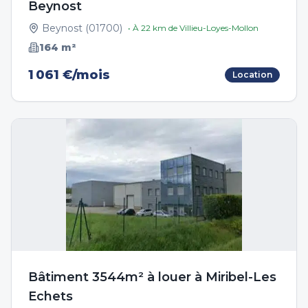
Beynost
Beynost
(
01700
)
• À
22
km de
Villieu-Loyes-Mollon
164
m²
1 061 €/mois
Location
Bâtiment 3544m² à louer à Miribel-Les
Echets