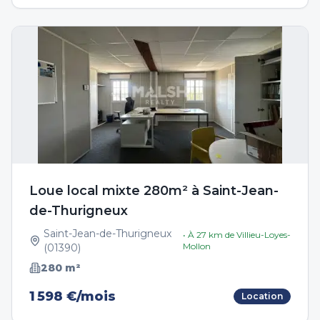
Loue local mixte 280m² à Saint-Jean-
de-Thurigneux
Saint-Jean-de-Thurigneux
• À
27
km de
Villieu-Loyes-
Mollon
(
01390
)
280
m²
1 598 €/mois
Location