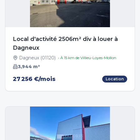
Local d'activité 2506m² div à louer à
Dagneux
Dagneux
(
01120
)
• À
15
km de
Villieu-Loyes-Mollon
3,944
m²
27 256 €/mois
Location