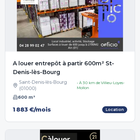
A louer entrepôt à partir 600m² St-
Denis-lès-Bourg
Saint-Denis-lès-Bourg
• À
30
km de
Villieu-Loyes-
Mollon
(
01000
)
600
m²
1 883 €/mois
Location