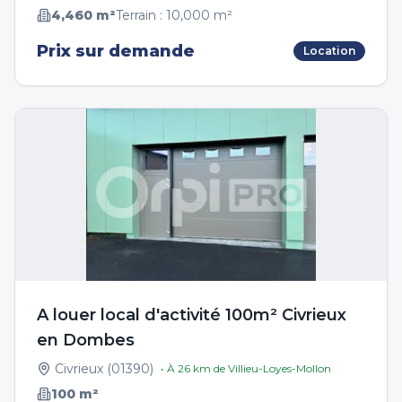
4,460
m²
Terrain :
10,000
m²
Prix sur demande
Location
A louer local d'activité 100m² Civrieux
en Dombes
Civrieux
(
01390
)
• À
26
km de
Villieu-Loyes-Mollon
100
m²