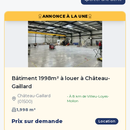
ANNONCE À LA UNE
Bâtiment 1998m² à louer à Château-
Gaillard
Château-Gaillard
• À
8
km de
Villieu-Loyes-
Mollon
(
01500
)
1,998
m²
Prix sur demande
Location