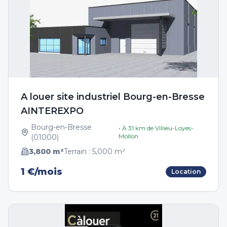
A louer site industriel Bourg-en-Bresse
AINTEREXPO
Bourg-en-Bresse
• À
31
km de
Villieu-Loyes-
Mollon
(
01000
)
3,800
m²
Terrain :
5,000
m²
1 €/mois
Location