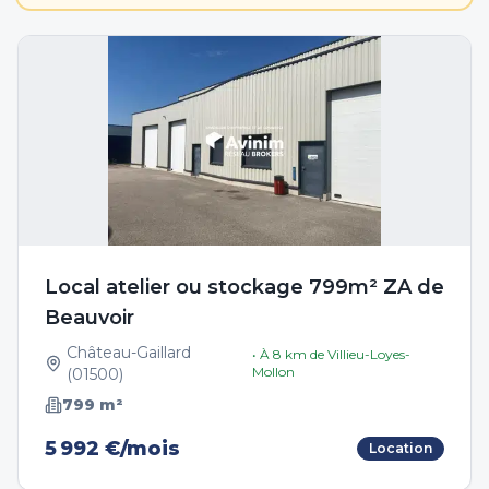
Local atelier ou stockage 799m² ZA de
Beauvoir
Château-Gaillard
• À
8
km de
Villieu-Loyes-
Mollon
(
01500
)
799
m²
5 992 €/mois
Location