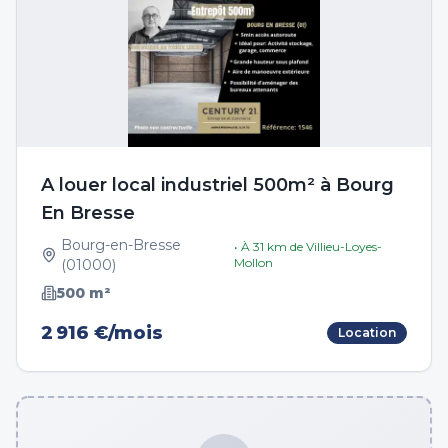
A louer local industriel 500m² à Bourg
En Bresse
Bourg-en-Bresse
• À
31
km de
Villieu-Loyes-
Mollon
(
01000
)
500
m²
2 916 €/mois
Location