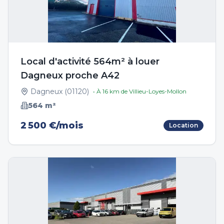
Local d'activité 564m² à louer
Dagneux proche A42
Dagneux
(
01120
)
• À
16
km de
Villieu-Loyes-Mollon
564
m²
2 500 €/mois
Location