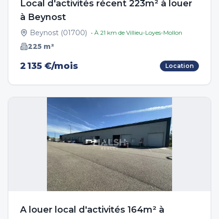
Local d'activités récent 223m² à louer
à Beynost
Beynost
(
01700
)
• À
21
km de
Villieu-Loyes-Mollon
225
m²
2 135 €/mois
Location
A louer local d'activités 164m² à