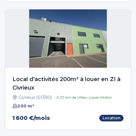
Local d'activités 200m² à louer en ZI à
Civrieux
Civrieux
(
01390
)
• À
27
km de
Villieu-Loyes-Mollon
200
m²
1 600 €/mois
Location