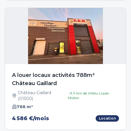
A louer locaux activités 788m²
Château Gaillard
Château-Gaillard
• À
9
km de
Villieu-Loyes-
Mollon
(
01500
)
788
m²
4 586 €/mois
Location