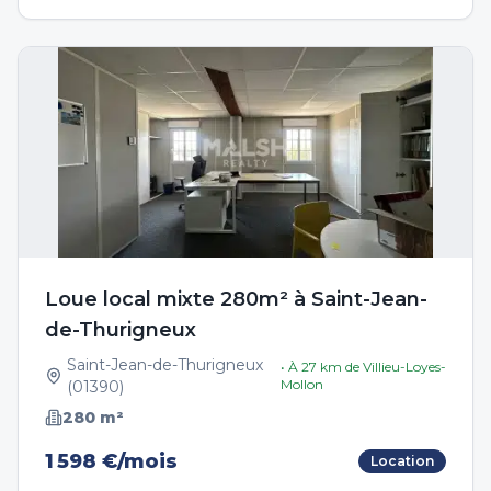
Loue local mixte 280m² à Saint-Jean-
de-Thurigneux
Saint-Jean-de-Thurigneux
• À
27
km de
Villieu-Loyes-
Mollon
(
01390
)
280
m²
1 598 €/mois
Location