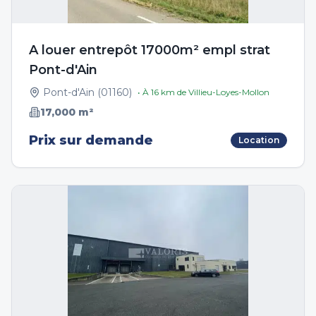
A louer entrepôt 17000m² empl strat
Pont-d'Ain
Pont-d'Ain
(
01160
)
• À
16
km de
Villieu-Loyes-Mollon
17,000
m²
Prix sur demande
Location