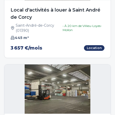
Local d'activités à louer à Saint André
de Corcy
Saint-André-de-Corcy
• À
20
km de
Villieu-Loyes-
Mollon
(
01390
)
445
m²
3 657 €/mois
Location