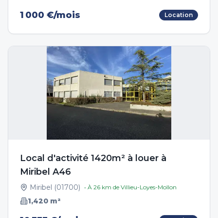
1 000 €/mois
Location
Local d'activité 1420m² à louer à
Miribel A46
Miribel
(
01700
)
• À
26
km de
Villieu-Loyes-Mollon
1,420
m²