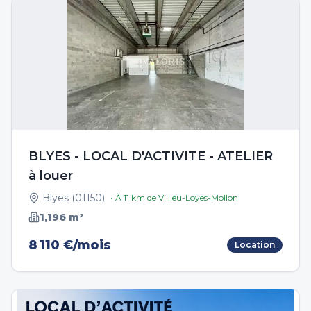
BLYES - LOCAL D'ACTIVITE - ATELIER
à louer
Blyes
(
01150
)
• À
11
km de
Villieu-Loyes-Mollon
1,196
m²
8 110 €/mois
Location