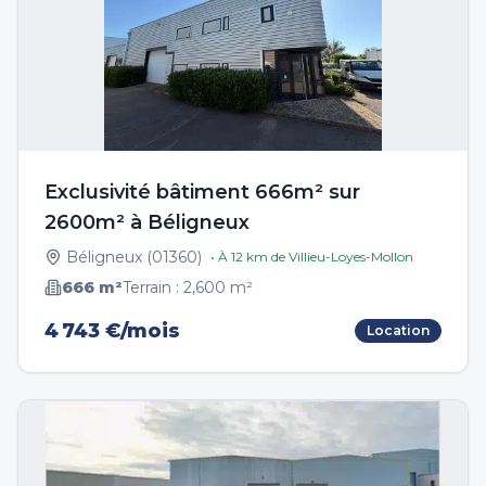
Exclusivité bâtiment 666m² sur
2600m² à Béligneux
Béligneux
(
01360
)
• À
12
km de
Villieu-Loyes-Mollon
666
m²
Terrain :
2,600
m²
4 743 €/mois
Location