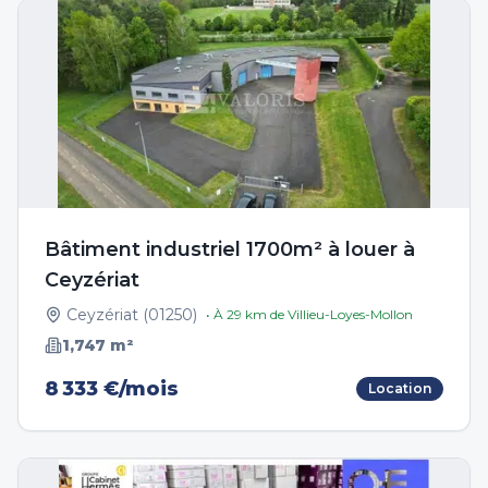
Bâtiment industriel 1700m² à louer à
Ceyzériat
Ceyzériat
(
01250
)
• À
29
km de
Villieu-Loyes-Mollon
1,747
m²
8 333 €/mois
Location