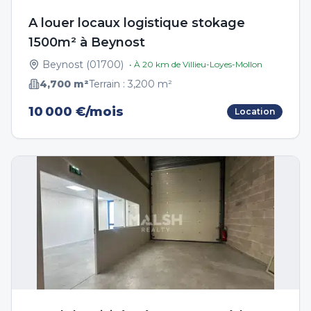
A louer locaux logistique stokage
1500m² à Beynost
Beynost
(
01700
)
• À
20
km de
Villieu-Loyes-Mollon
4,700
m²
Terrain :
3,200
m²
10 000 €/mois
Location