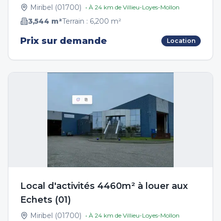
Miribel
(
01700
)
• À
24
km de
Villieu-Loyes-Mollon
3,544
m²
Terrain :
6,200
m²
Prix sur demande
Location
Local d'activités 4460m² à louer aux
Echets (01)
Miribel
(
01700
)
• À
24
km de
Villieu-Loyes-Mollon