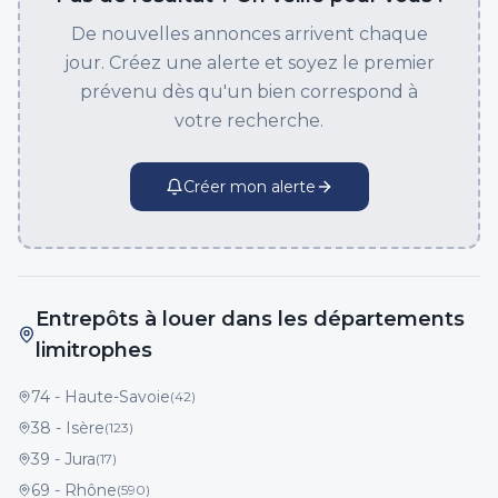
De nouvelles annonces arrivent chaque
jour. Créez une alerte et soyez le premier
prévenu dès qu'un bien correspond à
votre recherche.
Créer mon alerte
Entrepôts à louer dans les départements
limitrophes
74
-
Haute-Savoie
(
42
)
38
-
Isère
(
123
)
39
-
Jura
(
17
)
69
-
Rhône
(
590
)