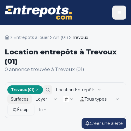
Entrepôts à louer
Ain
(
01
)
Trevoux
Location entrepôts à Trevoux
(01)
0
annonce
trouvée
à Trevoux (01)
Location Entrepôts
Trevoux (01)
Surfaces
Loyer
Tous types
Équip.
Tri
Créer une alerte