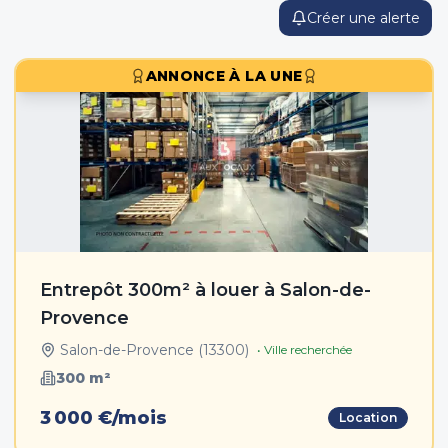
Créer une alerte
ANNONCE À LA UNE
Entrepôt 300m² à louer à Salon-de-
Provence
Salon-de-Provence
(
13300
)
• Ville recherchée
300
m²
3 000 €/mois
Location