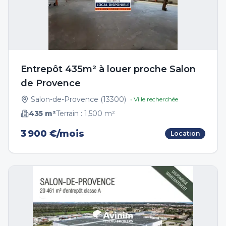
Entrepôt 435m² à louer proche Salon
de Provence
Salon-de-Provence
(
13300
)
• Ville recherchée
435
m²
Terrain :
1,500
m²
3 900 €/mois
Location