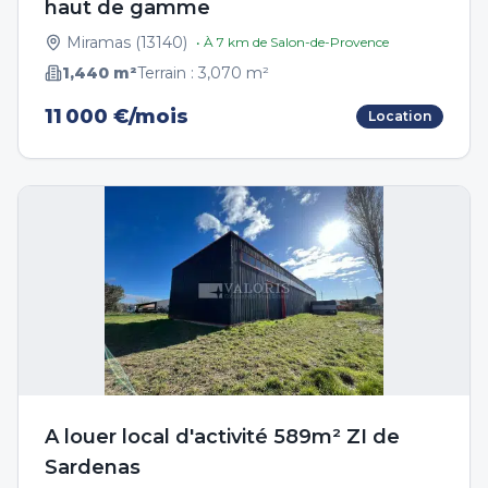
haut de gamme
Miramas
(
13140
)
• À
7
km de
Salon-de-Provence
1,440
m²
Terrain :
3,070
m²
11 000 €/mois
Location
A louer local d'activité 589m² ZI de
Sardenas