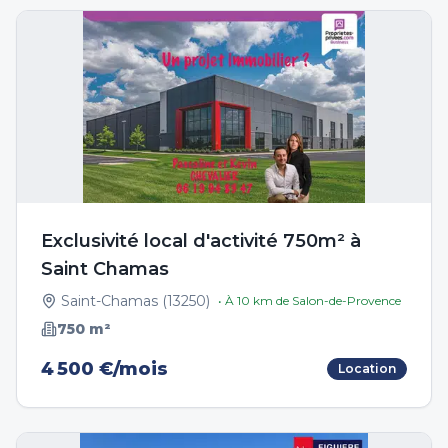
Exclusivité local d'activité 750m² à
Saint Chamas
Saint-Chamas
(
13250
)
• À
10
km de
Salon-de-Provence
750
m²
4 500 €/mois
Location