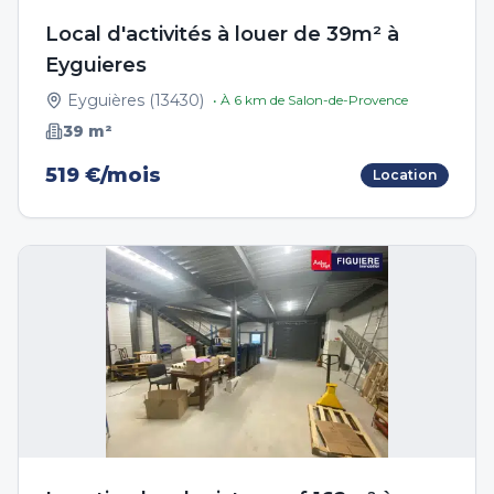
Local d'activités à louer de 39m² à
Eyguieres
Eyguières
(
13430
)
• À
6
km de
Salon-de-Provence
39
m²
519 €/mois
Location