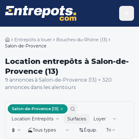
Entrepôts à louer
Bouches-du-Rhône
(
13
)
Salon-de-Provence
Location entrepôts à Salon-de-
Provence (13)
9
annonce
s
à Salon-de-Provence (13)
+
320
annonce
s
dans les alentours
Salon-de-Provence (13)
Location Entrepôts
Surfaces
Loyer
Tous types
Équip.
Tri