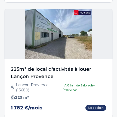
225m² de local d'activités à louer
Lançon Provence
Lançon-Provence
• À
8
km de
Salon-de-
Provence
(
13680
)
225
m²
1 782 €/mois
Location