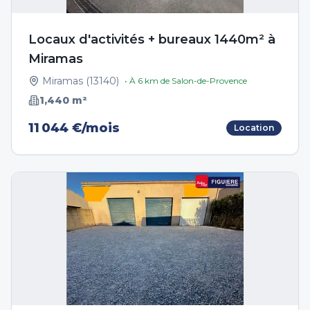
Locaux d'activités + bureaux 1440m² à
Miramas
Miramas
(
13140
)
• À
6
km de
Salon-de-Provence
1,440
m²
11 044 €/mois
Location