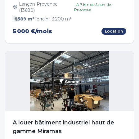
Lançon-Provence
• À
7
km de
Salon-de-
Provence
(
13680
)
589
m²
Terrain :
3,200
m²
5 000 €/mois
Location
A louer bâtiment industriel haut de
gamme Miramas