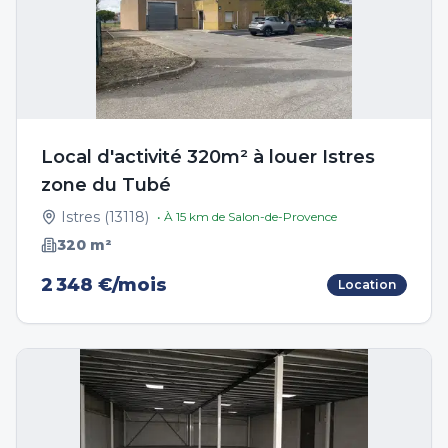
Local d'activité 320m² à louer Istres
zone du Tubé
Istres
(
13118
)
• À
15
km de
Salon-de-Provence
320
m²
2 348 €/mois
Location