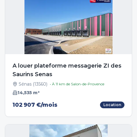
A louer plateforme messagerie ZI des
Saurins Senas
Sénas
(
13560
)
• À
11
km de
Salon-de-Provence
14,535
m²
102 907 €/mois
Location