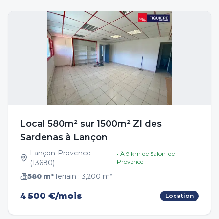
Local 580m² sur 1500m² ZI des
Sardenas à Lançon
Lançon-Provence
• À
9
km de
Salon-de-
Provence
(
13680
)
580
m²
Terrain :
3,200
m²
4 500 €/mois
Location