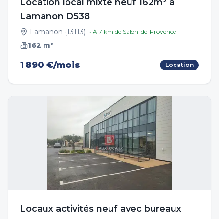
Location local mixte neuf 162m² à
Lamanon D538
Lamanon
(
13113
)
• À
7
km de
Salon-de-Provence
162
m²
1 890 €/mois
Location
Locaux activités neuf avec bureaux