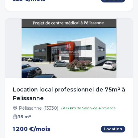
Location local professionnel de 75m² à
Pelissanne
Pélissanne
(
13330
)
• À
8
km de
Salon-de-Provence
75
m²
1 200 €/mois
Location