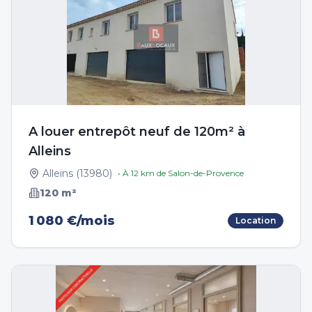
A louer entrepôt neuf de 120m² à
Alleins
Alleins
(
13980
)
• À
12
km de
Salon-de-Provence
120
m²
1 080 €/mois
Location