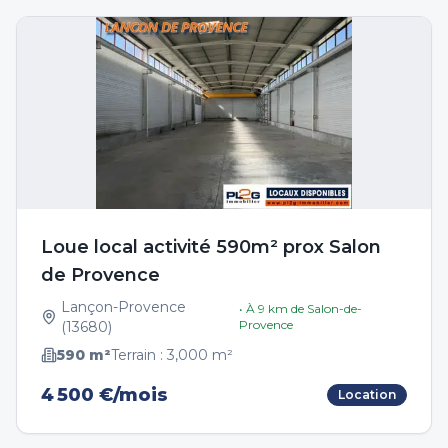
Loue local activité 590m² prox Salon
de Provence
Lançon-Provence
• À
9
km de
Salon-de-
Provence
(
13680
)
590
m²
Terrain :
3,000
m²
4 500 €/mois
Location