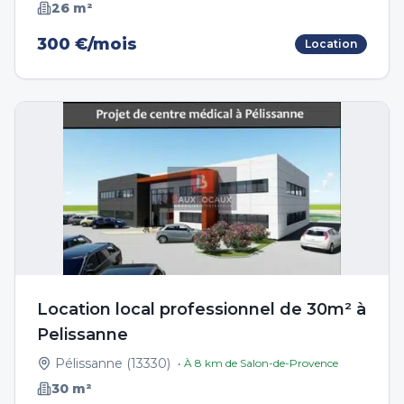
26
m²
300 €/mois
Location
Location local professionnel de 30m² à
Pelissanne
Pélissanne
(
13330
)
• À
8
km de
Salon-de-Provence
30
m²