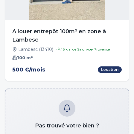
A louer entrepôt 100m² en zone à
Lambesc
Lambesc
(
13410
)
• À
16
km de
Salon-de-Provence
100
m²
500 €/mois
Location
Pas trouvé votre bien ?