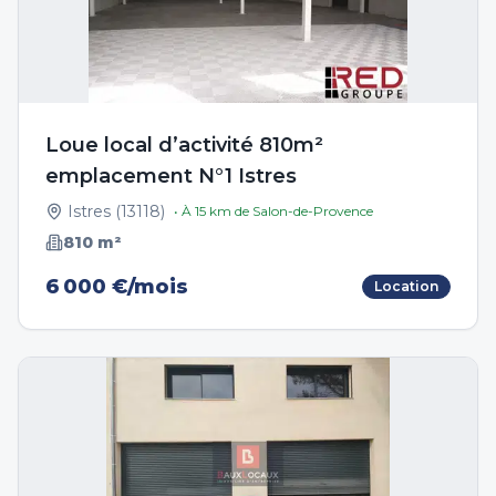
Loue local d’activité 810m²
emplacement N°1 Istres
Istres
(
13118
)
• À
15
km de
Salon-de-Provence
810
m²
6 000 €/mois
Location