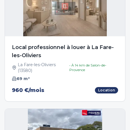
Local professionnel à louer à La Fare-
les-Oliviers
La Fare-les-Oliviers
• À
14
km de
Salon-de-
Provence
(
13580
)
69
m²
960 €/mois
Location