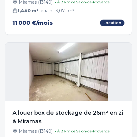
Miramas
(
13140
)
• À
8
km de
Salon-de-Provence
1,440
m²
Terrain :
3,071
m²
11 000 €/mois
Location
A louer box de stockage de 26m² en zi
à Miramas
Miramas
(
13140
)
• À
8
km de
Salon-de-Provence