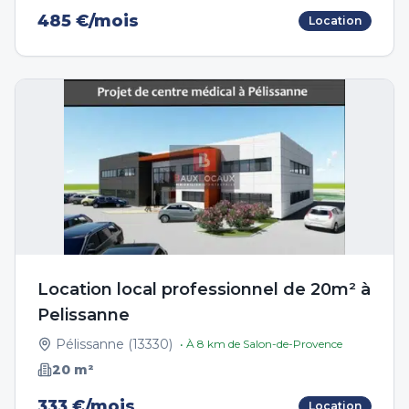
485 €/mois
Location
Location local professionnel de 20m² à
Pelissanne
Pélissanne
(
13330
)
• À
8
km de
Salon-de-Provence
20
m²
333 €/mois
Location