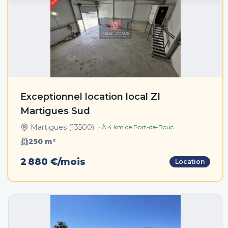
Exceptionnel location local ZI
Martigues Sud
Martigues
(
13500
)
• À
4
km de
Port-de-Bouc
250
m²
2 880 €/mois
Location