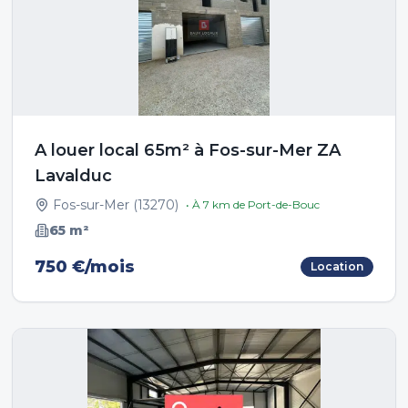
A louer local 65m² à Fos-sur-Mer ZA
Lavalduc
Fos-sur-Mer
(
13270
)
• À
7
km de
Port-de-Bouc
65
m²
750 €/mois
Location