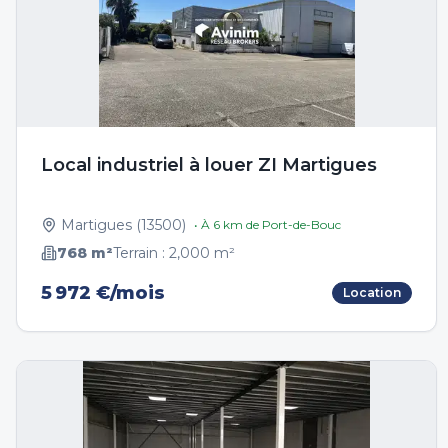
Local industriel à louer ZI Martigues
Martigues
(
13500
)
• À
6
km de
Port-de-Bouc
768
m²
Terrain :
2,000
m²
5 972 €/mois
Location