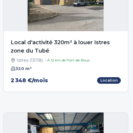
Local d'activité 320m² à louer Istres
zone du Tubé
Istres
(
13118
)
• À
12
km de
Port-de-Bouc
320
m²
2 348 €/mois
Location