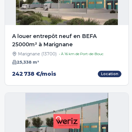
A louer entrepôt neuf en BEFA
25000m² à Marignane
Marignane
(
13700
)
• À
16
km de
Port-de-Bouc
25,338
m²
242 738 €/mois
Location