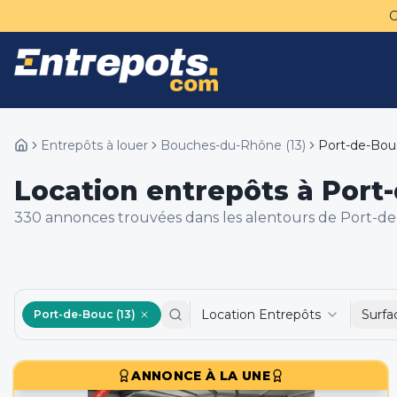
Entrepôts à louer
Bouches-du-Rhône
(
13
)
Port-de-Bou
Location entrepôts à Port-
330
annonce
s
trouvée
s
dans les alentours de
Port-de
Location Entrepôts
Surfa
Port-de-Bouc (13)
ANNONCE À LA UNE