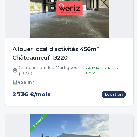
A louer local d'activités 456m²
Châteauneuf 13220
Châteauneuf-les-Martigues
• À
12
km de
Port-de-
Bouc
(
13220
)
456
m²
2 736 €/mois
Location