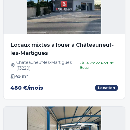
Locaux mixtes à louer à Châteauneuf-
les-Martigues
Châteauneuf-les-Martigues
• À
14
km de
Port-de-
Bouc
(
13220
)
45
m²
480 €/mois
Location