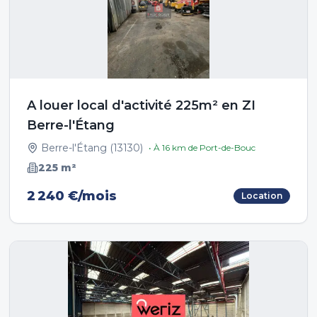
A louer local d'activité 225m² en ZI
Berre-l'Étang
Berre-l'Étang
(
13130
)
• À
16
km de
Port-de-Bouc
225
m²
2 240 €/mois
Location