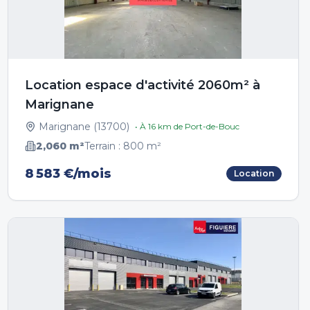
Location espace d'activité 2060m² à
Marignane
Marignane
(
13700
)
• À
16
km de
Port-de-Bouc
2,060
m²
Terrain :
800
m²
8 583 €/mois
Location