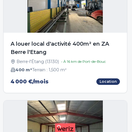
A louer local d'activité 400m² en ZA
Berre l'Etang
Berre-l'Étang
(
13130
)
• À
16
km de
Port-de-Bouc
400
m²
Terrain :
1,500
m²
4 000 €/mois
Location