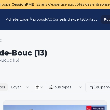
Groupe
CessionPME
: 25 ans d'expertise aux côtés des entreprise
Acheter
Louer
À propos
FAQ
Conseils d'experts
Contact
Pub
c
de-Bouc (13)
-Bouc (13)
ces
Loyer
Tous types
Équipem