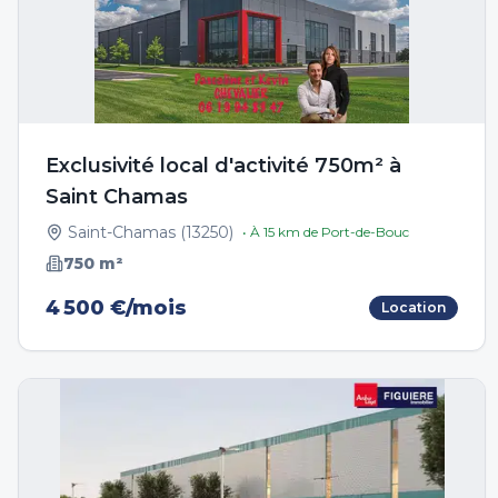
Exclusivité local d'activité 750m² à
Saint Chamas
Saint-Chamas
(
13250
)
• À
15
km de
Port-de-Bouc
750
m²
4 500 €/mois
Location