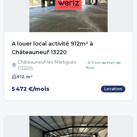
A louer local activité 912m² à
Châteauneuf 13220
Châteauneuf-les-Martigues
• À
11
km de
Port-de-
Bouc
(
13220
)
912
m²
5 472 €/mois
Location