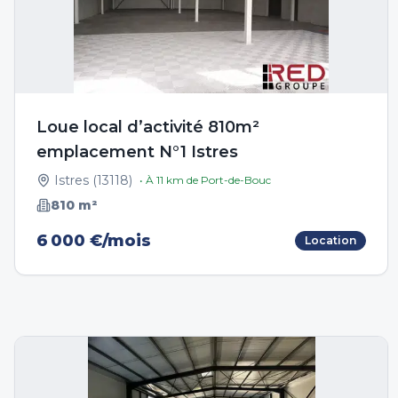
Loue local d’activité 810m²
emplacement N°1 Istres
Istres
(
13118
)
• À
11
km de
Port-de-Bouc
810
m²
6 000 €/mois
Location