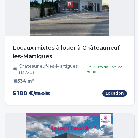
Locaux mixtes à louer à Châteauneuf-
les-Martigues
Châteauneuf-les-Martigues
• À
13
km de
Port-de-
Bouc
(
13220
)
534
m²
5 180 €/mois
Location