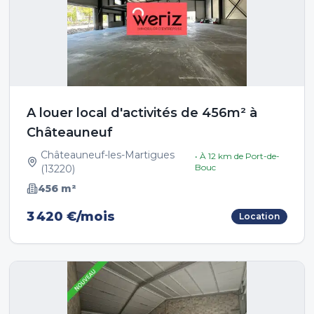
A louer local d'activités de 456m² à
Châteauneuf
Châteauneuf-les-Martigues
• À
12
km de
Port-de-
Bouc
(
13220
)
456
m²
3 420 €/mois
Location