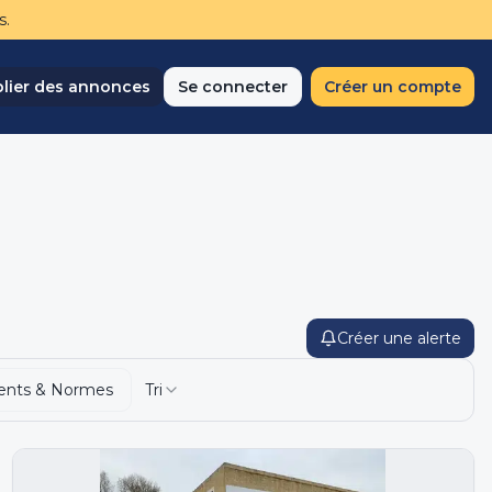
s.
lier des annonces
Se connecter
Créer un compte
Créer une alerte
ents & Normes
Tri