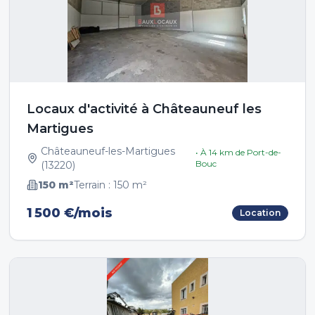
Locaux d'activité à Châteauneuf les
Martigues
Châteauneuf-les-Martigues
• À
14
km de
Port-de-
Bouc
(
13220
)
150
m²
Terrain :
150
m²
1 500 €/mois
Location