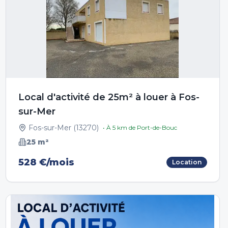
Local d'activité de 25m² à louer à Fos-
sur-Mer
Fos-sur-Mer
(
13270
)
• À
5
km de
Port-de-Bouc
25
m²
528 €/mois
Location