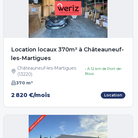
Location locaux 370m² à Châteauneuf-
les-Martigues
Châteauneuf-les-Martigues
• À
12
km de
Port-de-
Bouc
(
13220
)
370
m²
2 820 €/mois
Location