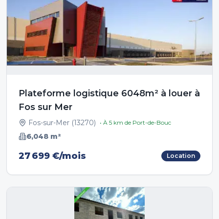
Plateforme logistique 6048m² à louer à
Fos sur Mer
Fos-sur-Mer
(
13270
)
• À
5
km de
Port-de-Bouc
6,048
m²
27 699 €/mois
Location