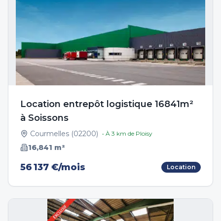
Location entrepôt logistique 16841m²
à Soissons
Courmelles
(
02200
)
• À
3
km de
Ploisy
16,841
m²
56 137 €/mois
Location