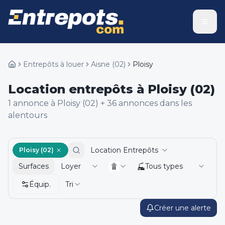
Entrepôts à louer
Aisne
(
02
)
Ploisy
Location entrepôts à Ploisy (02)
1
annonce
à Ploisy (02)
+
36
annonce
s
dans les
alentours
Location Entrepôts
Ploisy (02)
Surfaces
Loyer
Tous types
Équip.
Tri
Créer une alerte