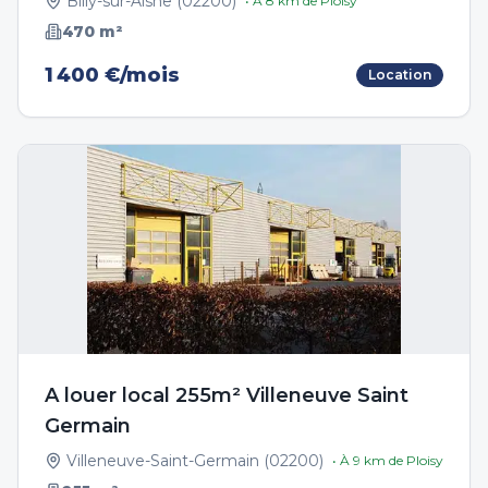
Billy-sur-Aisne
(
02200
)
• À
8
km de
Ploisy
470
m²
1 400 €/mois
Location
A louer local 255m² Villeneuve Saint
Germain
Villeneuve-Saint-Germain
(
02200
)
• À
9
km de
Ploisy