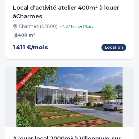
Local d'activité atelier 400m² à louer
àCharmes
Charmes
(
02800
)
• À
37
km de
Ploisy
400
m²
1 411 €/mois
Location
A louer local 2000m² à Villeneuve-sur-