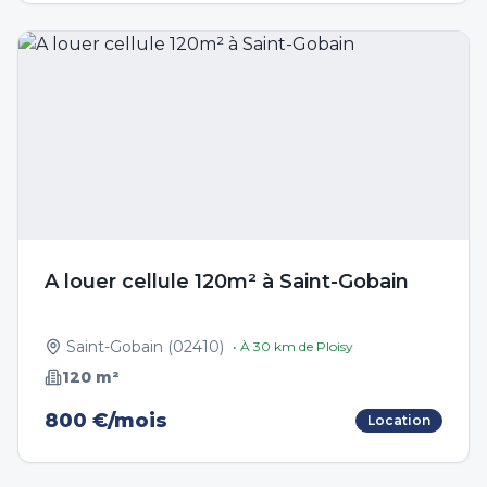
A louer cellule 120m² à Saint-Gobain
Saint-Gobain
(
02410
)
• À
30
km de
Ploisy
120
m²
800 €/mois
Location