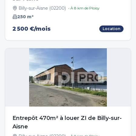
Billy-sur-Aisne
(
02200
)
• À
8
km de
Ploisy
250
m²
2 500 €/mois
Location
Entrepôt 470m² à louer ZI de Billy-sur-
Aisne