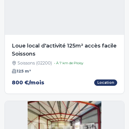
Loue local d'activité 125m² accès facile
Soissons
Soissons
(
02200
)
• À
7
km de
Ploisy
125
m²
800 €/mois
Location