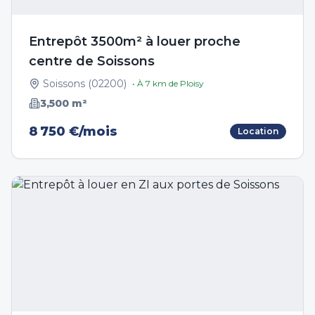
Entrepôt 3500m² à louer proche
centre de Soissons
Soissons
(
02200
)
• À
7
km de
Ploisy
3,500
m²
8 750 €/mois
Location