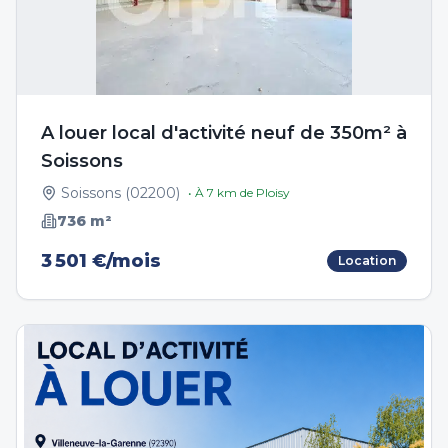
A louer local d'activité neuf de 350m² à
Soissons
Soissons
(
02200
)
• À
7
km de
Ploisy
736
m²
3 501 €/mois
Location