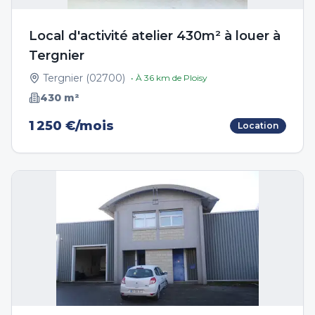
Local d'activité atelier 430m² à louer à
Tergnier
Tergnier
(
02700
)
• À
36
km de
Ploisy
430
m²
1 250 €/mois
Location