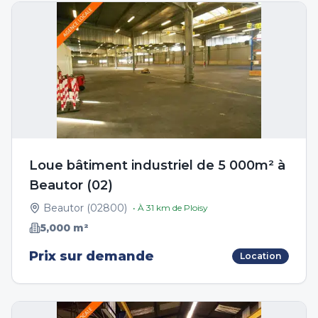
Loue bâtiment industriel de 5 000m² à
Beautor (02)
Beautor
(
02800
)
• À
31
km de
Ploisy
5,000
m²
Prix sur demande
Location