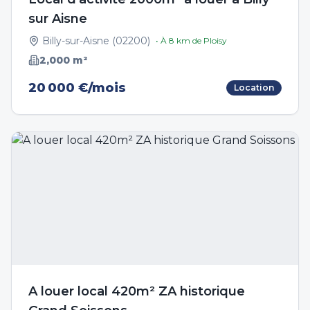
sur Aisne
Billy-sur-Aisne
(
02200
)
• À
8
km de
Ploisy
2,000
m²
20 000 €/mois
Location
A louer local 420m² ZA historique