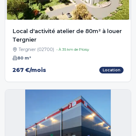
Local d'activité atelier de 80m² à louer
Tergnier
Tergnier
(
02700
)
• À
35
km de
Ploisy
80
m²
267 €/mois
Location