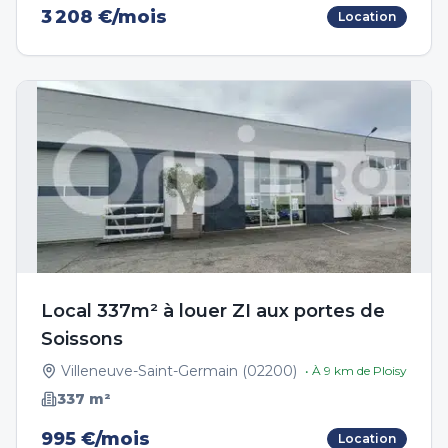
3 208 €/mois
Location
Local 337m² à louer ZI aux portes de
Soissons
Villeneuve-Saint-Germain
(
02200
)
• À
9
km de
Ploisy
337
m²
995 €/mois
Location