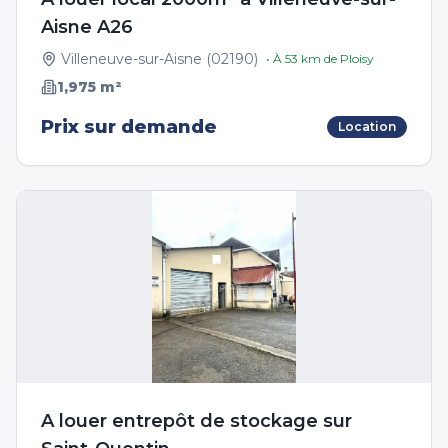
Aisne A26
Villeneuve-sur-Aisne
(
02190
)
• À
53
km de
Ploisy
1,975
m²
Prix sur demande
Location
A louer entrepôt de stockage sur