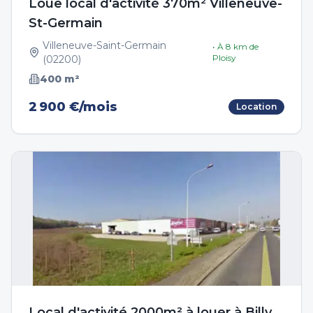
Loue local d'activité 370m² Villeneuve-
St-Germain
Villeneuve-Saint-Germain
• À
8
km de
Ploisy
(
02200
)
400
m²
2 900 €/mois
Location
Local d'activité 2000m² à louer à Billy