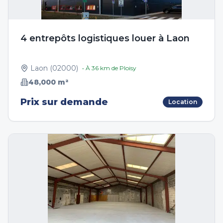
4 entrepôts logistiques louer à Laon
Laon
(
02000
)
• À
36
km de
Ploisy
48,000
m²
Prix sur demande
Location