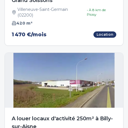
Grand Soissons
Villeneuve-Saint-Germain
• À
8
km de
Ploisy
(
02200
)
420
m²
1 470 €/mois
Location
A louer locaux d'activité 250m² à Billy-
sur-Aisne