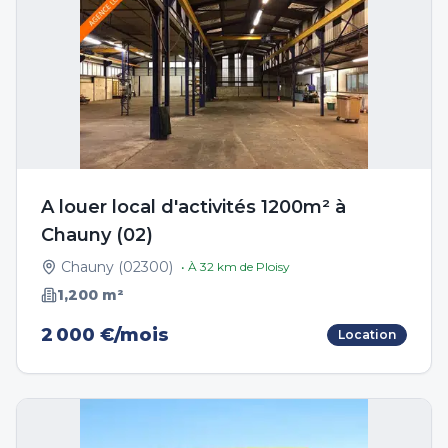
A louer local d'activités 1200m² à
Chauny (02)
Chauny
(
02300
)
• À
32
km de
Ploisy
1,200
m²
2 000 €/mois
Location