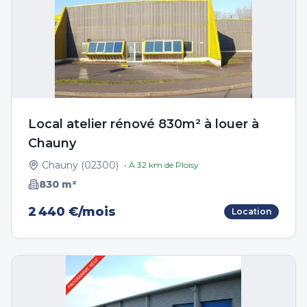
Local atelier rénové 830m² à louer à
Chauny
Chauny
(
02300
)
• À
32
km de
Ploisy
830
m²
2 440 €/mois
Location