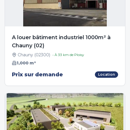
A louer bâtiment industriel 1000m² à
Chauny (02)
Chauny
(
02300
)
• À
33
km de
Ploisy
1,000
m²
Prix sur demande
Location