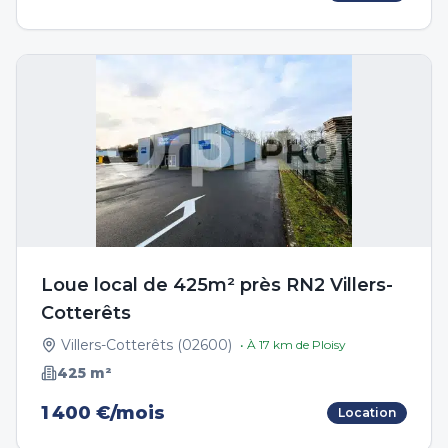
Loue local de 425m² près RN2 Villers-
Cotterêts
Villers-Cotterêts
(
02600
)
• À
17
km de
Ploisy
425
m²
1 400 €/mois
Location