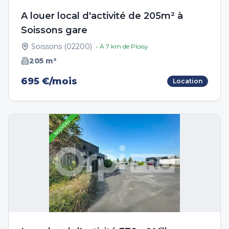
A louer local d'activité de 205m² à
Soissons gare
Soissons
(
02200
)
• À
7
km de
Ploisy
205
m²
695 €/mois
Location