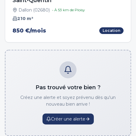
Saint-Quentin
Dallon
(
02680
)
• À
53
km de
Ploisy
210
m²
850 €/mois
Location
Pas trouvé votre bien ?
Créez une alerte et soyez prévenu dès qu'un
nouveau bien arrive !
Créer une alerte