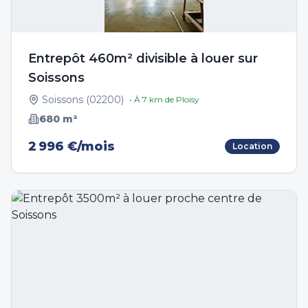
Entrepôt 460m² divisible à louer sur
Soissons
Soissons
(
02200
)
• À
7
km de
Ploisy
680
m²
2 996 €/mois
Location