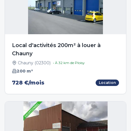
Local d'activités 200m² à louer à
Chauny
Chauny
(
02300
)
• À
32
km de
Ploisy
200
m²
728 €/mois
Location