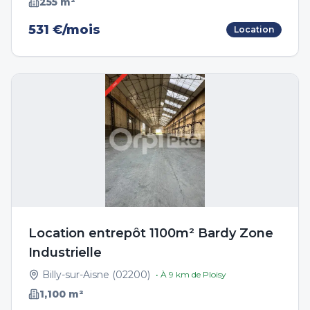
255
m²
531 €/mois
Location
Location entrepôt 1100m² Bardy Zone
Industrielle
Billy-sur-Aisne
(
02200
)
• À
9
km de
Ploisy
1,100
m²