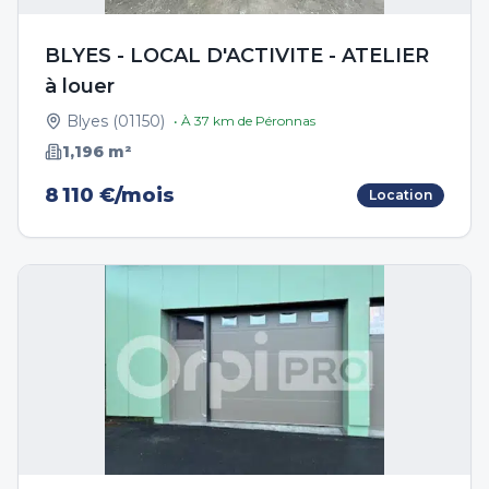
BLYES - LOCAL D'ACTIVITE - ATELIER
à louer
Blyes
(
01150
)
• À
37
km de
Péronnas
1,196
m²
8 110 €/mois
Location