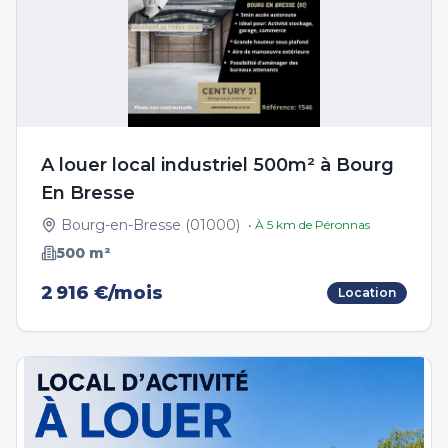
A louer local industriel 500m² à Bourg
En Bresse
Bourg-en-Bresse
(
01000
)
• À
5
km de
Péronnas
500
m²
2 916 €/mois
Location