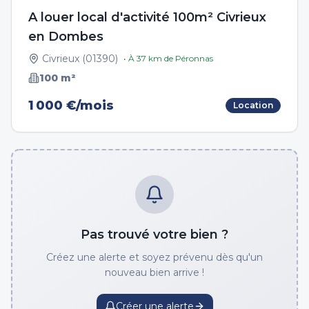
A louer local d'activité 100m² Civrieux
en Dombes
Civrieux
(
01390
)
• À
37
km de
Péronnas
100
m²
1 000 €/mois
Location
Pas trouvé votre bien ?
Créez une alerte et soyez prévenu dès qu'un
nouveau bien arrive !
Créer une alerte