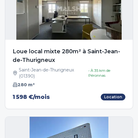
Loue local mixte 280m² à Saint-Jean-
de-Thurigneux
Saint-Jean-de-Thurigneux
• À
35
km de
Péronnas
(
01390
)
280
m²
1 598 €/mois
Location