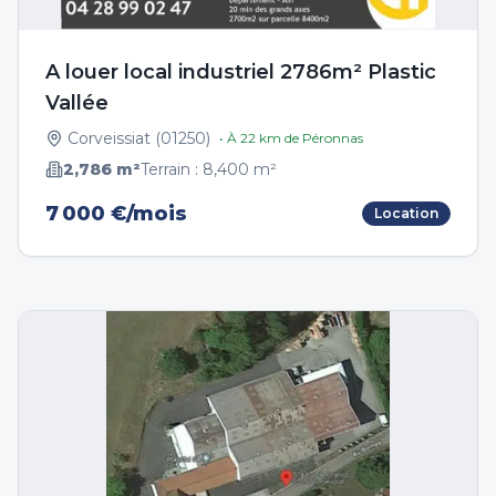
A louer local industriel 2786m² Plastic
Vallée
Corveissiat
(
01250
)
• À
22
km de
Péronnas
2,786
m²
Terrain :
8,400
m²
7 000 €/mois
Location