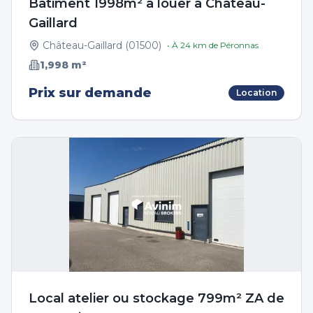
Bâtiment 1998m² à louer à Château-
Gaillard
Château-Gaillard
(
01500
)
• À
24
km de
Péronnas
1,998
m²
Prix sur demande
Location
Local atelier ou stockage 799m² ZA de