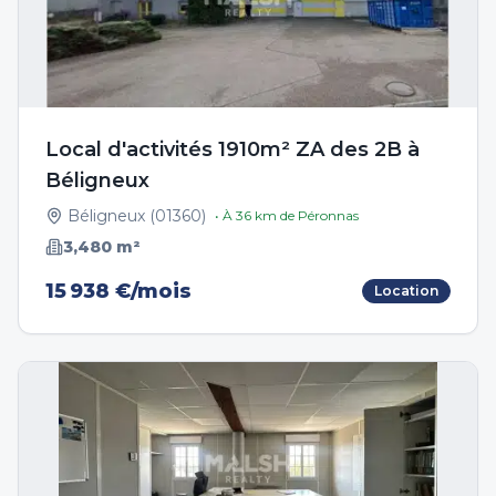
Local d'activités 1910m² ZA des 2B à
Béligneux
Béligneux
(
01360
)
• À
36
km de
Péronnas
3,480
m²
15 938 €/mois
Location