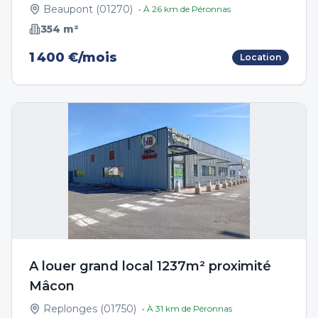
Beaupont
(
01270
)
• À
26
km de
Péronnas
354
m²
1 400 €/mois
Location
A louer grand local 1237m² proximité
Mâcon
Replonges
(
01750
)
• À
31
km de
Péronnas