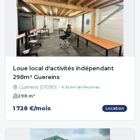
Loue local d'activités indépendant
298m² Guereins
Guéreins
(
01090
)
• À
35
km de
Péronnas
298
m²
1 728 €/mois
Location