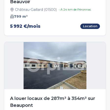
Beauvoir
Château-Gaillard
(
01500
)
• À
24
km de
Péronnas
799
m²
5 992 €/mois
Location
A louer locaux de 287m² à 354m² sur
Beaupont