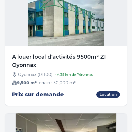
A louer local d'activités 9500m² ZI
Oyonnax
Oyonnax
(
01100
)
• À
35
km de
Péronnas
9,500
m²
Terrain :
30,000
m²
Prix sur demande
Location