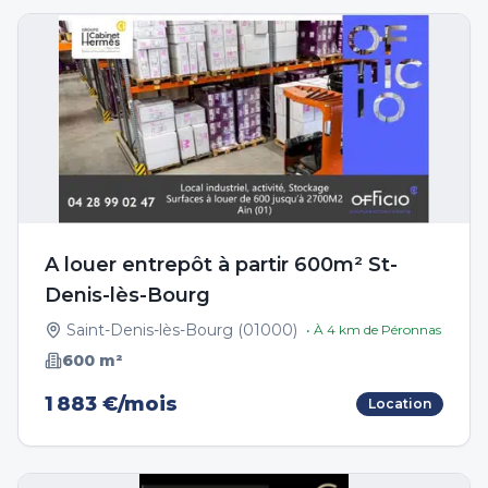
A louer entrepôt à partir 600m² St-
Denis-lès-Bourg
Saint-Denis-lès-Bourg
(
01000
)
• À
4
km de
Péronnas
600
m²
1 883 €/mois
Location