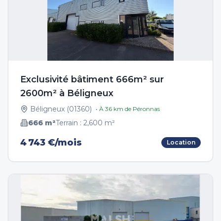
Exclusivité bâtiment 666m² sur
2600m² à Béligneux
Béligneux
(
01360
)
• À
36
km de
Péronnas
666
m²
Terrain :
2,600
m²
4 743 €/mois
Location