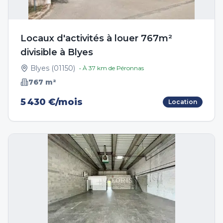
Locaux d'activités à louer 767m²
divisible à Blyes
Blyes
(
01150
)
• À
37
km de
Péronnas
767
m²
5 430 €/mois
Location