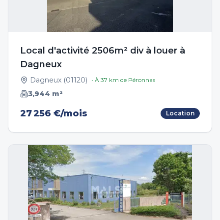
Local d'activité 2506m² div à louer à
Dagneux
Dagneux
(
01120
)
• À
37
km de
Péronnas
3,944
m²
27 256 €/mois
Location