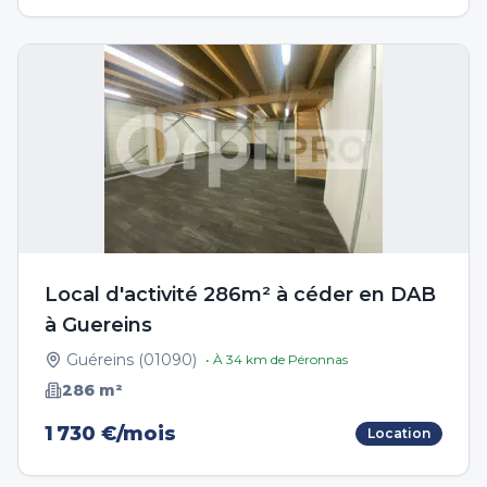
Local d'activité 286m² à céder en DAB
à Guereins
Guéreins
(
01090
)
• À
34
km de
Péronnas
286
m²
1 730 €/mois
Location