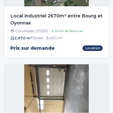
Local industriel 2670m² entre Bourg et
Oyonnax
Corveissiat
(
01250
)
• À
22
km de
Péronnas
2,670
m²
Terrain :
8,400
m²
Prix sur demande
Location