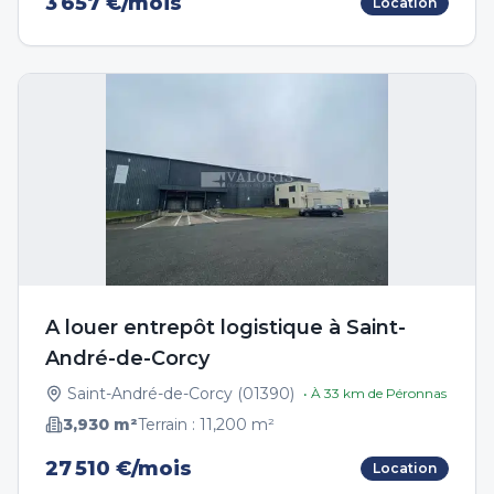
3 657 €/mois
Location
A louer entrepôt logistique à Saint-
André-de-Corcy
Saint-André-de-Corcy
(
01390
)
• À
33
km de
Péronnas
3,930
m²
Terrain :
11,200
m²
27 510 €/mois
Location