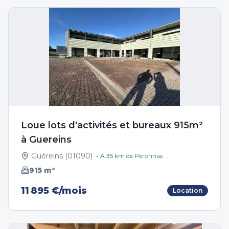
Loue lots d'activités et bureaux 915m²
à Guereins
Guéreins
(
01090
)
• À
35
km de
Péronnas
915
m²
11 895 €/mois
Location