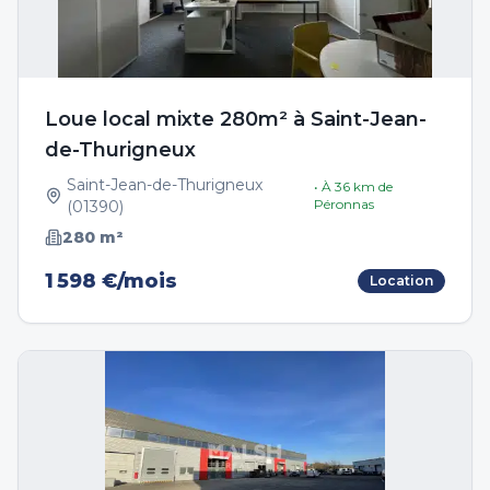
Loue local mixte 280m² à Saint-Jean-
de-Thurigneux
Saint-Jean-de-Thurigneux
• À
36
km de
Péronnas
(
01390
)
280
m²
1 598 €/mois
Location