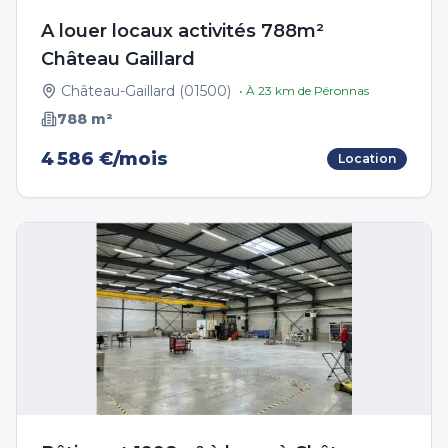
A louer locaux activités 788m²
Château Gaillard
Château-Gaillard
(
01500
)
• À
23
km de
Péronnas
788
m²
4 586 €/mois
Location