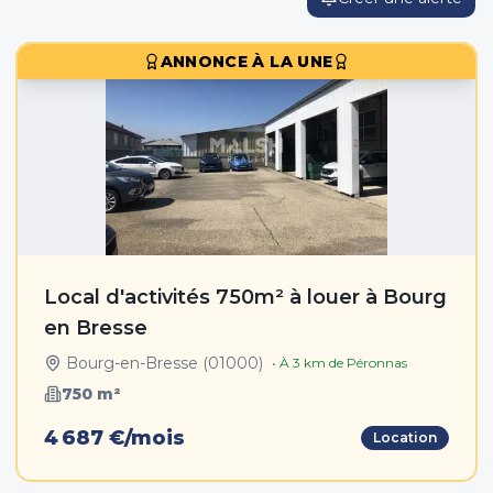
ANNONCE À LA UNE
Local d'activités 750m² à louer à Bourg
en Bresse
Bourg-en-Bresse
(
01000
)
• À
3
km de
Péronnas
750
m²
4 687 €/mois
Location