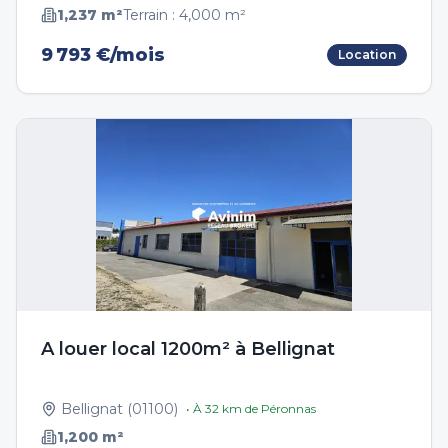
1,237
m²
Terrain :
4,000
m²
9 793 €/mois
Location
A louer local 1200m² à Bellignat
Bellignat
(
01100
)
• À
32
km de
Péronnas
1,200
m²