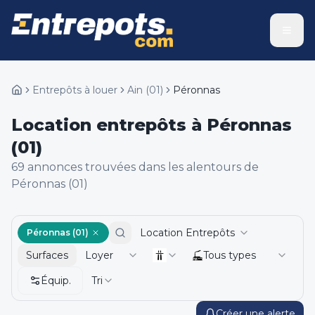
Entrepôts à louer
Ain
(
01
)
Péronnas
Location entrepôts à Péronnas
(01)
69
annonce
s
trouvée
s
dans les alentours de
Péronnas (01)
Location Entrepôts
Péronnas (01)
Surfaces
Loyer
Tous types
Équip.
Tri
Créer une alerte