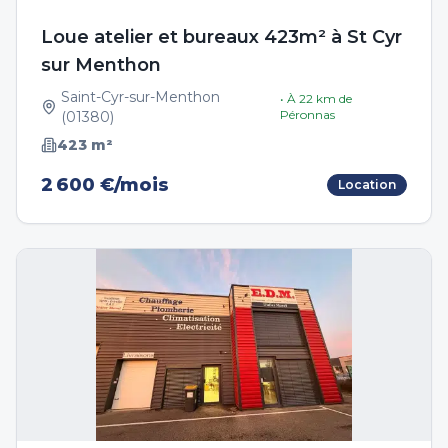
Loue atelier et bureaux 423m² à St Cyr
sur Menthon
Saint-Cyr-sur-Menthon
• À
22
km de
Péronnas
(
01380
)
423
m²
2 600 €/mois
Location