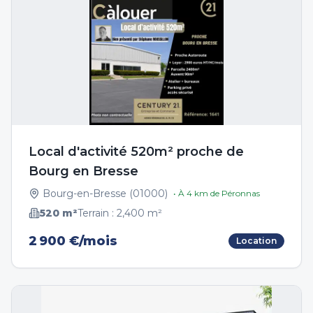
Local d'activité 520m² proche de
Bourg en Bresse
Bourg-en-Bresse
(
01000
)
• À
4
km de
Péronnas
520
m²
Terrain :
2,400
m²
2 900 €/mois
Location