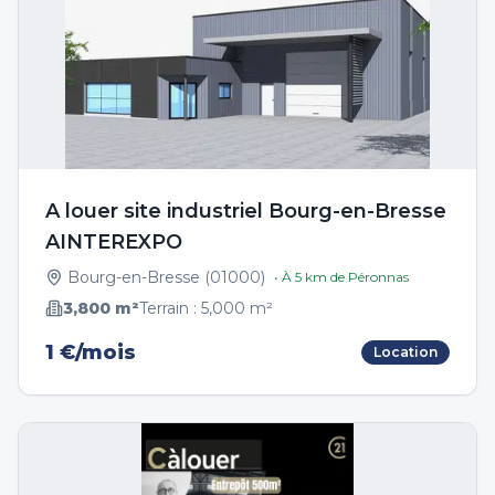
A louer site industriel Bourg-en-Bresse
AINTEREXPO
Bourg-en-Bresse
(
01000
)
• À
5
km de
Péronnas
3,800
m²
Terrain :
5,000
m²
1 €/mois
Location