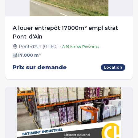
A louer entrepôt 17000m² empl strat
Pont-d'Ain
Pont-d'Ain
(
01160
)
• À
16
km de
Péronnas
17,000
m²
Prix sur demande
Location