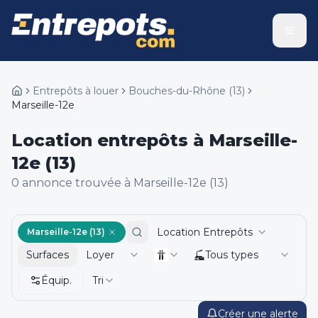
Entrepôts à louer
Bouches-du-Rhône
(
13
)
Marseille-12e
Location entrepôts à Marseille-
12e (13)
0
annonce
trouvée
à Marseille-12e (13)
Location Entrepôts
Marseille-12e (13)
Surfaces
Loyer
Tous types
Équip.
Tri
Créer une alerte