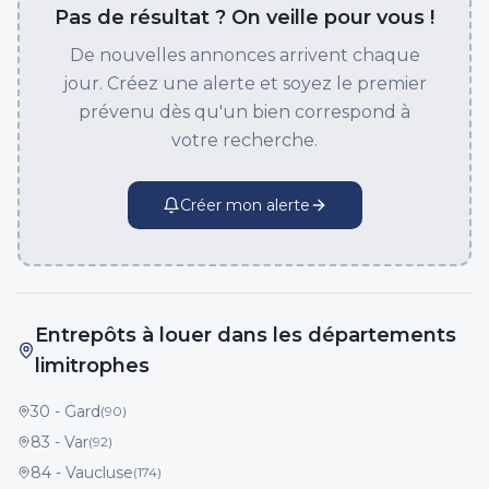
Pas de résultat ? On veille pour vous !
De nouvelles annonces arrivent chaque
jour. Créez une alerte et soyez le premier
prévenu dès qu'un bien correspond à
votre recherche.
Créer mon alerte
Entrepôts à louer dans les départements
limitrophes
30
-
Gard
(
90
)
83
-
Var
(
92
)
84
-
Vaucluse
(
174
)