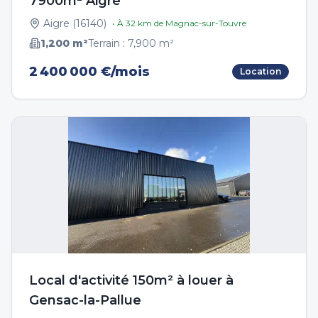
7900m² Aigre
Aigre
(
16140
)
• À
32
km de
Magnac-sur-Touvre
1,200
m²
Terrain :
7,900
m²
2 400 000 €/mois
Location
Local d'activité 150m² à louer à
Gensac-la-Pallue