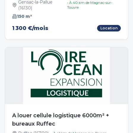
Gensac-la-Pallue
• À
40
km de
Magnac-sur-
Touvre
(
16130
)
150
m²
1 300 €/mois
Location
A louer cellule logistique 6000m² +
bureaux Ruffec