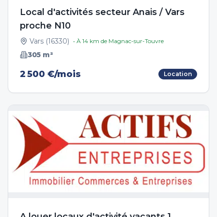
Local d'activités secteur Anais / Vars
proche N10
Vars
(
16330
)
• À
14
km de
Magnac-sur-Touvre
305
m²
2 500 €/mois
Location
A louer locaux d'activité vacants 1