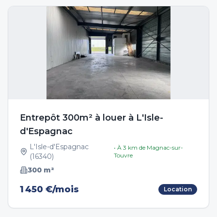
Entrepôt 300m² à louer à L'Isle-
d'Espagnac
L'Isle-d'Espagnac
• À
3
km de
Magnac-sur-
Touvre
(
16340
)
300
m²
1 450 €/mois
Location