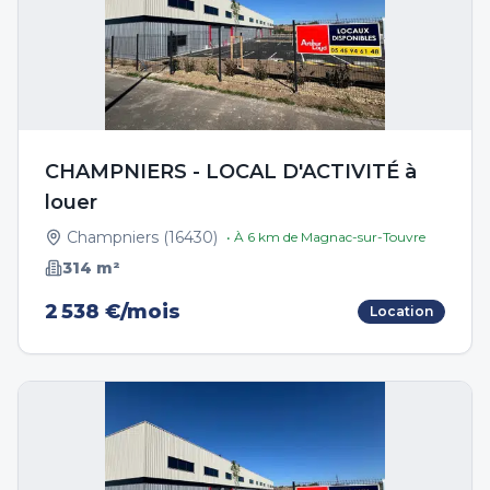
CHAMPNIERS - LOCAL D'ACTIVITÉ à
louer
Champniers
(
16430
)
• À
6
km de
Magnac-sur-Touvre
314
m²
2 538 €/mois
Location