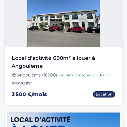
Local d'activité 690m² à louer à
Angoulême
Angoulême
(
16000
)
• À
5
km de
Magnac-sur-Touvre
690
m²
3 500 €/mois
Location