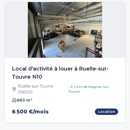
Local d'activité à louer à Ruelle-sur-
Touvre N10
Ruelle-sur-Touvre
• À
4
km de
Magnac-sur-
Touvre
(
16600
)
663
m²
6 500 €/mois
Location