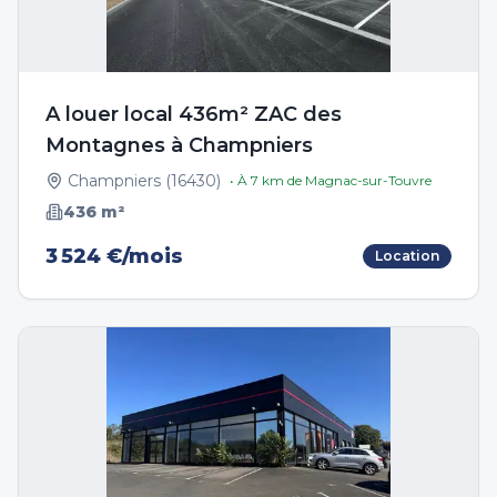
A louer local 436m² ZAC des
Montagnes à Champniers
Champniers
(
16430
)
• À
7
km de
Magnac-sur-Touvre
436
m²
3 524 €/mois
Location