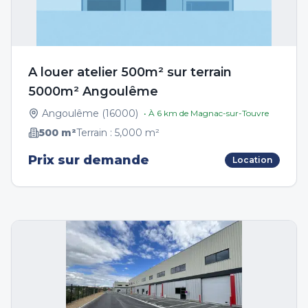
A louer atelier 500m² sur terrain
5000m² Angoulême
Angoulême
(
16000
)
• À
6
km de
Magnac-sur-Touvre
500
m²
Terrain :
5,000
m²
Prix sur demande
Location