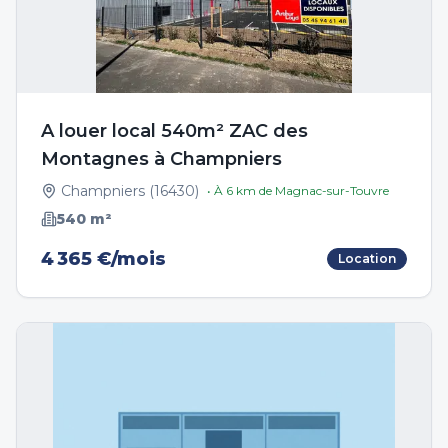
A louer local 540m² ZAC des
Montagnes à Champniers
Champniers
(
16430
)
• À
6
km de
Magnac-sur-Touvre
540
m²
4 365 €/mois
Location