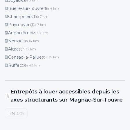
Soyaux
(
1
)
à
3
km
Ruelle-sur-Touvre
(
1
)
à
4
km
Champniers
(
3
)
à
7
km
Puymoyen
(
1
)
à
7
km
Angoulême
(
3
)
à
7
km
Nersac
(
1
)
à
14
km
Aigre
(
1
)
à
32
km
Gensac-la-Pallue
(
1
)
à
39
km
Ruffec
(
3
)
à
43
km
Entrepôts
à louer
accessibles depuis les
axes structurants
sur Magnac-Sur-Touvre
RN10
(
5
)