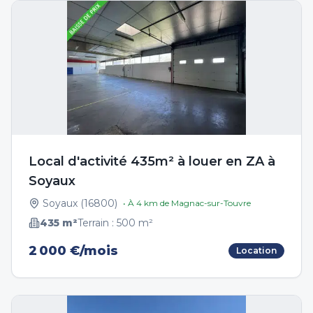
Local d'activité 435m² à louer en ZA à
Soyaux
Soyaux
(
16800
)
• À
4
km de
Magnac-sur-Touvre
435
m²
Terrain :
500
m²
2 000 €/mois
Location