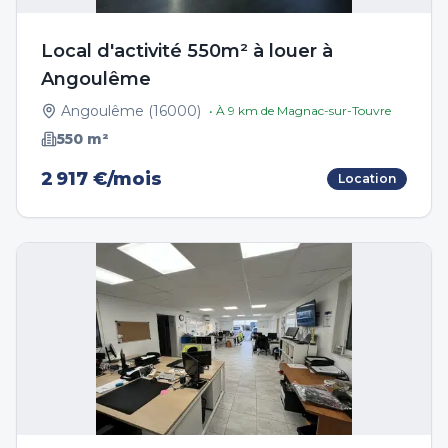
Local d'activité 550m² à louer à
Angoulême
Angoulême
(
16000
)
• À
9
km de
Magnac-sur-Touvre
550
m²
2 917 €/mois
Location