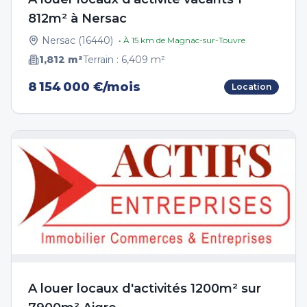
812m² à Nersac
Nersac
(
16440
)
• À
15
km de
Magnac-sur-Touvre
1,812
m²
Terrain :
6,409
m²
8 154 000 €/mois
Location
A louer locaux d'activités 1200m² sur