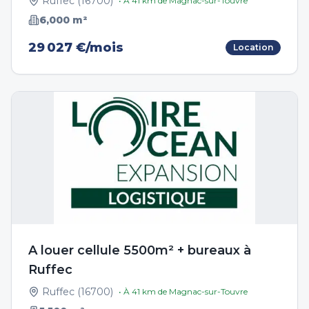
Ruffec
(
16700
)
• À
41
km de
Magnac-sur-Touvre
6,000
m²
29 027 €/mois
Location
A louer cellule 5500m² + bureaux à
Ruffec
Ruffec
(
16700
)
• À
41
km de
Magnac-sur-Touvre