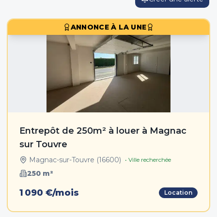
ANNONCE À LA UNE
Entrepôt de 250m² à louer à Magnac
sur Touvre
Magnac-sur-Touvre
(
16600
)
• Ville recherchée
250
m²
1 090 €/mois
Location