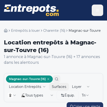
Entrepôts à louer
Charente
(
16
)
Magnac-sur-Touvre
Location entrepôts à Magnac-
sur-Touvre (16)
1
annonce
à Magnac-sur-Touvre (16)
+
17
annonce
s
dans les alentours
Magnac-sur-Touvre (16)
Location Entrepôts
Surfaces
Loyer
Tous types
Équip.
Tri
Créer une alerte