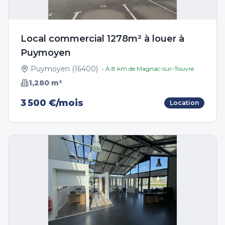
Local commercial 1278m² à louer à
Puymoyen
Puymoyen
(
16400
)
• À
8
km de
Magnac-sur-Touvre
1,280
m²
3 500 €/mois
Location