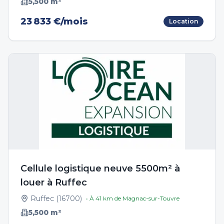
5,500
m²
23 833 €/mois
Location
Cellule logistique neuve 5500m² à
louer à Ruffec
Ruffec
(
16700
)
• À
41
km de
Magnac-sur-Touvre
5,500
m²