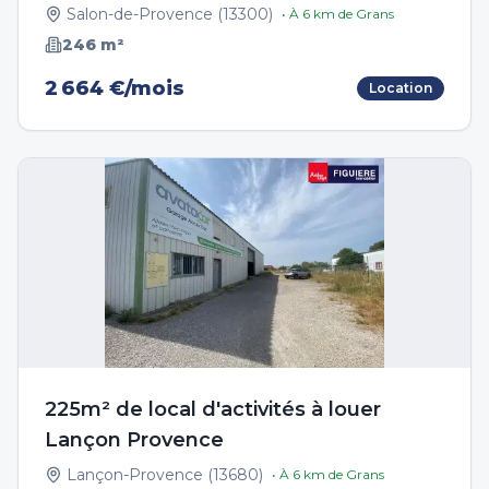
Salon-de-Provence
(
13300
)
• À
6
km de
Grans
246
m²
2 664 €/mois
Location
225m² de local d'activités à louer
Lançon Provence
Lançon-Provence
(
13680
)
• À
6
km de
Grans