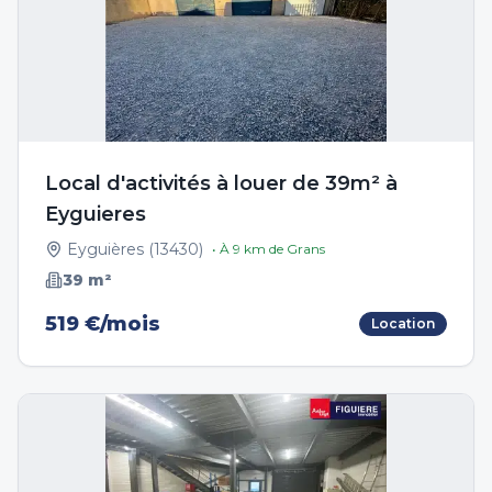
Local d'activités à louer de 39m² à
Eyguieres
Eyguières
(
13430
)
• À
9
km de
Grans
39
m²
519 €/mois
Location