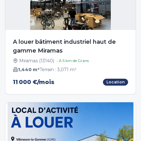
A louer bâtiment industriel haut de
gamme Miramas
Miramas
(
13140
)
• À
5
km de
Grans
1,440
m²
Terrain :
3,071
m²
11 000 €/mois
Location