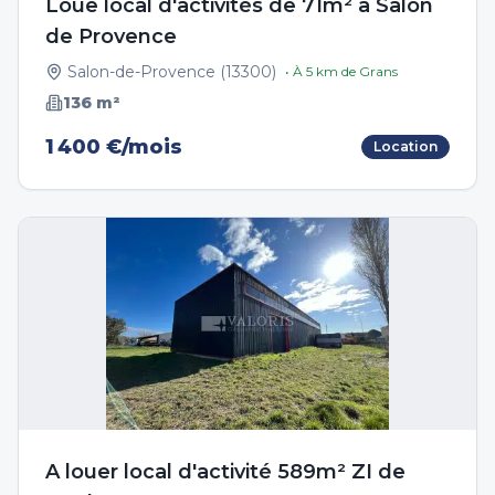
Loue local d'activités de 71m² à Salon
de Provence
Salon-de-Provence
(
13300
)
• À
5
km de
Grans
136
m²
1 400 €/mois
Location
A louer local d'activité 589m² ZI de