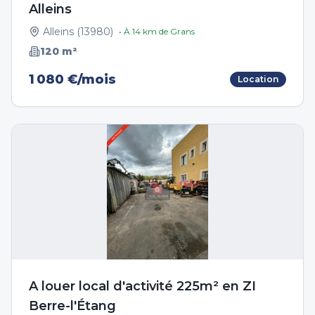
Alleins
Alleins
(
13980
)
• À
14
km de
Grans
120
m²
1 080 €/mois
Location
A louer local d'activité 225m² en ZI
Berre-l'Étang