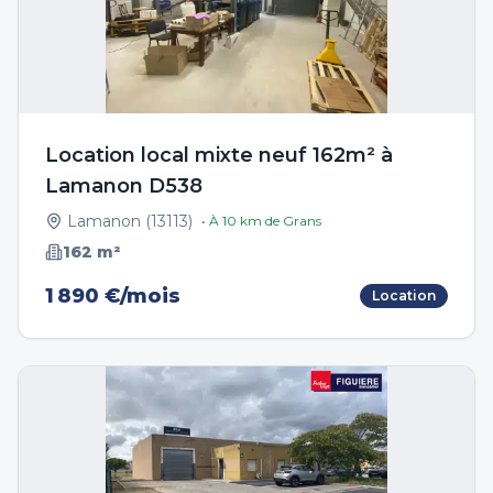
Location local mixte neuf 162m² à
Lamanon D538
Lamanon
(
13113
)
• À
10
km de
Grans
162
m²
1 890 €/mois
Location