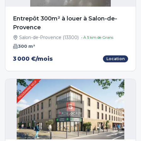
Entrepôt 300m² à louer à Salon-de-
Provence
Salon-de-Provence
(
13300
)
• À
5
km de
Grans
300
m²
3 000 €/mois
Location