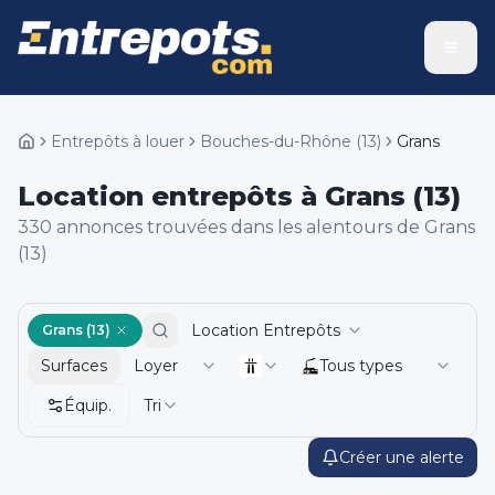
Entrepôts à louer
Bouches-du-Rhône
(
13
)
Grans
Location entrepôts à Grans (13)
330
annonce
s
trouvée
s
dans les alentours de
Grans
(13)
Location Entrepôts
Grans (13)
Surfaces
Loyer
Tous types
Équip.
Tri
Créer une alerte