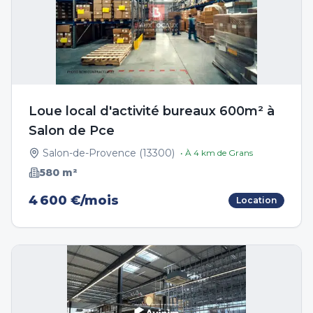
Loue local d'activité bureaux 600m² à
Salon de Pce
Salon-de-Provence
(
13300
)
• À
4
km de
Grans
580
m²
4 600 €/mois
Location