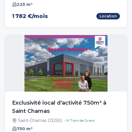
225
m²
1 782 €/mois
Location
Exclusivité local d'activité 750m² à
Saint Chamas
Saint-Chamas
(
13250
)
• À
7
km de
Grans
750
m²