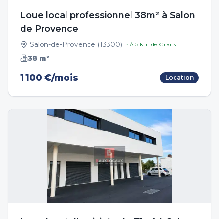
Loue local professionnel 38m² à Salon
de Provence
Salon-de-Provence
(
13300
)
• À
5
km de
Grans
38
m²
1 100 €/mois
Location