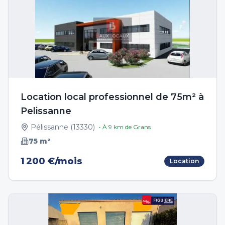
Location local professionnel de 75m² à
Pelissanne
Pélissanne
(
13330
)
• À
9
km de
Grans
75
m²
1 200 €/mois
Location