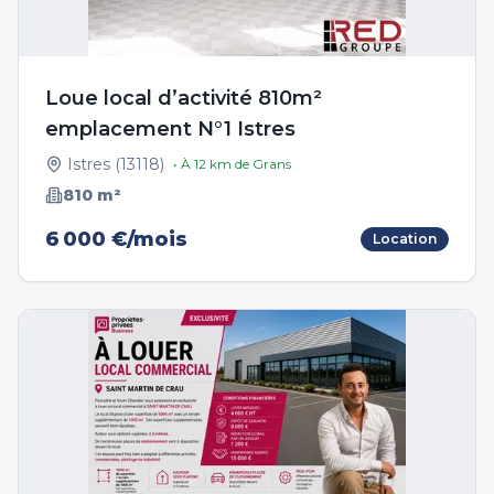
Loue local d’activité 810m²
emplacement N°1 Istres
Istres
(
13118
)
• À
12
km de
Grans
810
m²
6 000 €/mois
Location