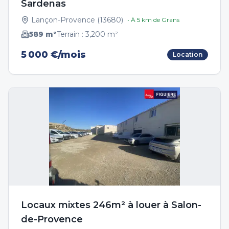
Sardenas
Lançon-Provence
(
13680
)
• À
5
km de
Grans
589
m²
Terrain :
3,200
m²
5 000 €/mois
Location
Locaux mixtes 246m² à louer à Salon-
de-Provence