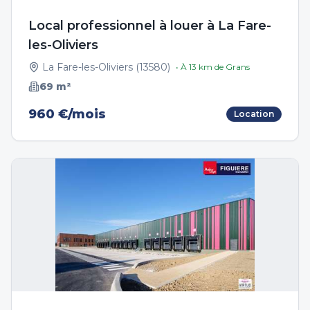
Local professionnel à louer à La Fare-
les-Oliviers
La Fare-les-Oliviers
(
13580
)
• À
13
km de
Grans
69
m²
960 €/mois
Location