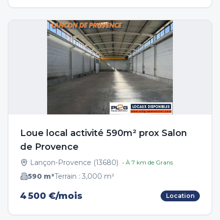
Loue local activité 590m² prox Salon
de Provence
Lançon-Provence
(
13680
)
• À
7
km de
Grans
590
m²
Terrain :
3,000
m²
4 500 €/mois
Location