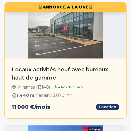
ANNONCE À LA UNE
Locaux activités neuf avec bureaux
haut de gamme
Miramas
(
13140
)
• À
4
km de
Grans
1,440
m²
Terrain :
3,070
m²
11 000 €/mois
Location