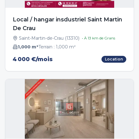
Local / hangar insdustriel Saint Martin
De Crau
Saint-Martin-de-Crau
(
13310
)
• À
13
km de
Grans
1,000
m²
Terrain :
1,000
m²
4 000 €/mois
Location