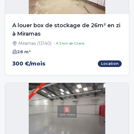
A louer box de stockage de 26m² en zi
à Miramas
Miramas
(
13140
)
• À
5
km de
Grans
26
m²
300 €/mois
Location