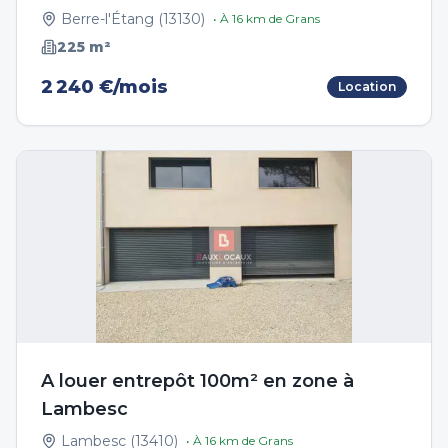
Berre-l'Étang
(
13130
)
• À
16
km de
Grans
225
m²
2 240 €/mois
Location
A louer entrepôt 100m² en zone à
Lambesc
Lambesc
(
13410
)
• À
16
km de
Grans