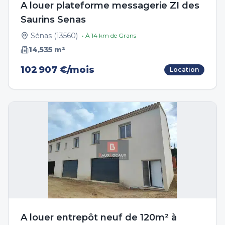
A louer plateforme messagerie ZI des
Saurins Senas
Sénas
(
13560
)
• À
14
km de
Grans
14,535
m²
102 907 €/mois
Location
A louer entrepôt neuf de 120m² à