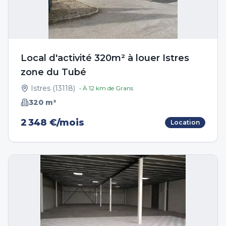
Local d'activité 320m² à louer Istres
zone du Tubé
Istres
(
13118
)
• À
12
km de
Grans
320
m²
2 348 €/mois
Location