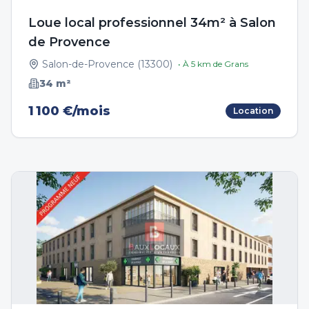
Loue local professionnel 34m² à Salon
de Provence
Salon-de-Provence
(
13300
)
• À
5
km de
Grans
34
m²
1 100 €/mois
Location