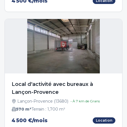
4 500 €/mois
Location
Local d'activité avec bureaux à
Lançon-Provence
Lançon-Provence
(
13680
)
• À
7
km de
Grans
570
m²
Terrain :
1,700
m²
4 500 €/mois
Location