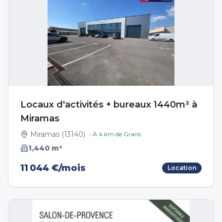
Locaux d'activités + bureaux 1440m² à
Miramas
Miramas
(
13140
)
• À
4
km de
Grans
1,440
m²
11 044 €/mois
Location