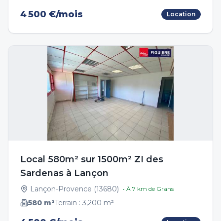
4 500 €/mois
Location
Local 580m² sur 1500m² ZI des
Sardenas à Lançon
Lançon-Provence
(
13680
)
• À
7
km de
Grans
580
m²
Terrain :
3,200
m²