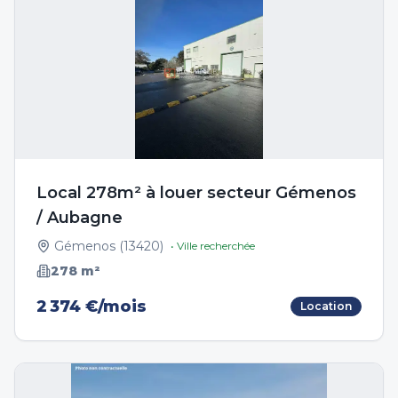
Local 278m² à louer secteur Gémenos
/ Aubagne
Gémenos
(
13420
)
• Ville recherchée
278
m²
2 374 €/mois
Location