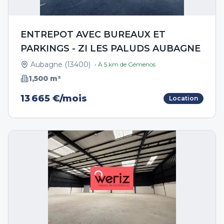
ENTREPOT AVEC BUREAUX ET
PARKINGS - ZI LES PALUDS AUBAGNE
Aubagne
(
13400
)
• À
5
km de
Gémenos
1,500
m²
13 665 €/mois
Location