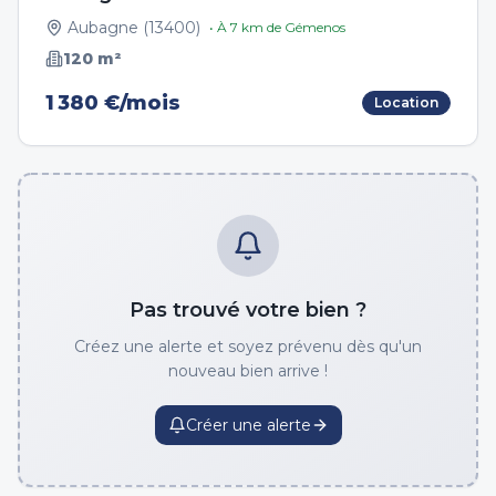
Aubagne
(
13400
)
• À
7
km de
Gémenos
120
m²
1 380 €/mois
Location
Pas trouvé votre bien ?
Créez une alerte et soyez prévenu dès qu'un
nouveau bien arrive !
Créer une alerte