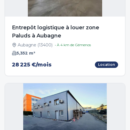
Entrepôt logistique à louer zone
Paluds à Aubagne
Aubagne
(
13400
)
• À
4
km de
Gémenos
5,352
m²
28 225 €/mois
Location