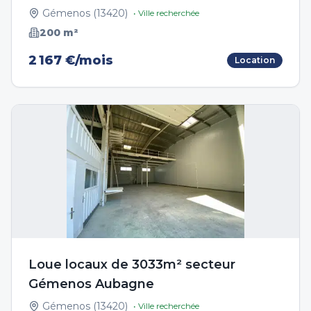
Gémenos
(
13420
)
• Ville recherchée
200
m²
2 167 €/mois
Location
Loue locaux de 3033m² secteur
Gémenos Aubagne
Gémenos
(
13420
)
• Ville recherchée