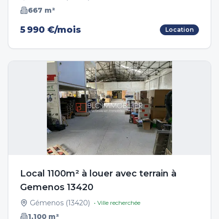
667
m²
5 990 €/mois
Location
Local 1100m² à louer avec terrain à
Gemenos 13420
Gémenos
(
13420
)
• Ville recherchée
1,100
m²