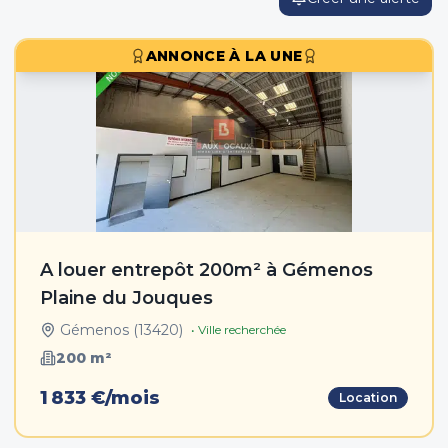
ANNONCE À LA UNE
A louer entrepôt 200m² à Gémenos
Plaine du Jouques
Gémenos
(
13420
)
• Ville recherchée
200
m²
1 833 €/mois
Location