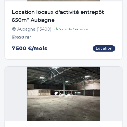
Location locaux d'activité entrepôt
650m² Aubagne
Aubagne
(
13400
)
• À
5
km de
Gémenos
650
m²
7 500 €/mois
Location