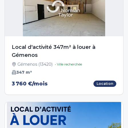
Local d'activité 347m² à louer à
Gémenos
Gémenos
(
13420
)
• Ville recherchée
347
m²
3 760 €/mois
Location