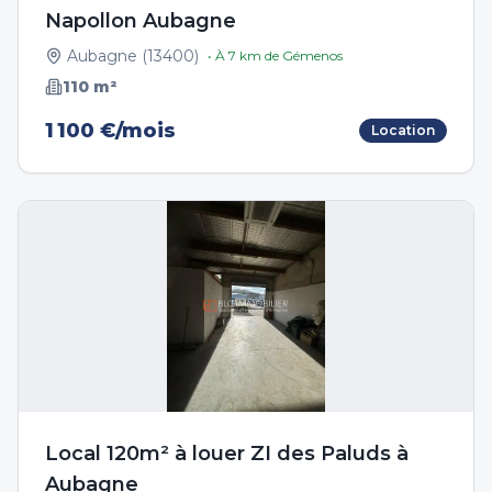
Napollon Aubagne
Aubagne
(
13400
)
• À
7
km de
Gémenos
110
m²
1 100 €/mois
Location
Local 120m² à louer ZI des Paluds à
Aubagne