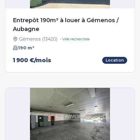
Entrepôt 190m² à louer à Gémenos /
Aubagne
Gémenos
(
13420
)
• Ville recherchée
190
m²
1 900 €/mois
Location