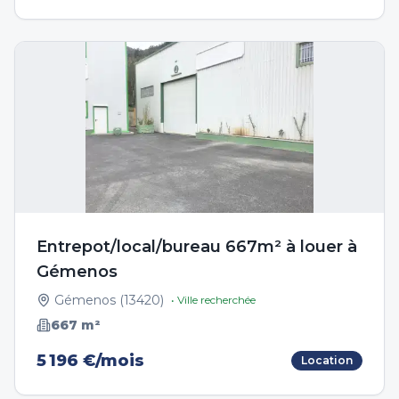
Entrepot/local/bureau 667m² à louer à
Gémenos
Gémenos
(
13420
)
• Ville recherchée
667
m²
5 196 €/mois
Location