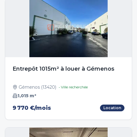
Entrepôt 1015m² à louer à Gémenos
Gémenos
(
13420
)
• Ville recherchée
1,015
m²
9 770 €/mois
Location