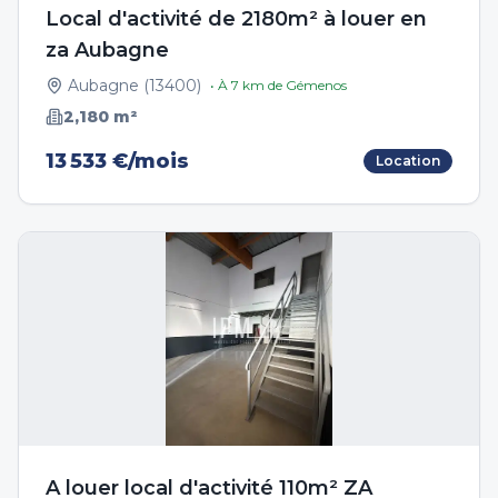
Local d'activité de 2180m² à louer en
za Aubagne
Aubagne
(
13400
)
• À
7
km de
Gémenos
2,180
m²
13 533 €/mois
Location
A louer local d'activité 110m² ZA