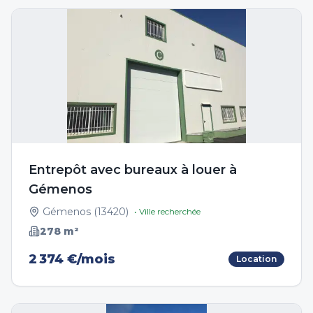
Entrepôt avec bureaux à louer à
Gémenos
Gémenos
(
13420
)
• Ville recherchée
278
m²
2 374 €/mois
Location