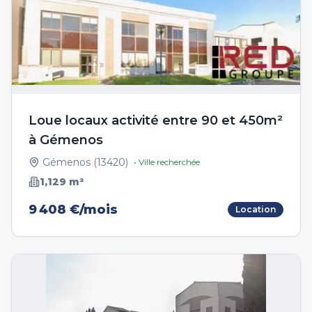
Loue locaux activité entre 90 et 450m²
à Gémenos
Gémenos
(
13420
)
• Ville recherchée
1,129
m²
9 408 €/mois
Location