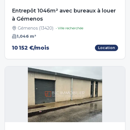
Entrepôt 1046m² avec bureaux à louer
à Gémenos
Gémenos
(
13420
)
• Ville recherchée
1,046
m²
10 152 €/mois
Location