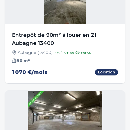
Entrepôt de 90m² à louer en ZI
Aubagne 13400
Aubagne
(
13400
)
• À
4
km de
Gémenos
90
m²
1 070 €/mois
Location