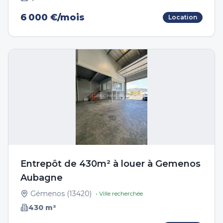
6 000 €/mois
Location
Entrepôt de 430m² à louer à Gemenos
Aubagne
Gémenos
(
13420
)
• Ville recherchée
430
m²