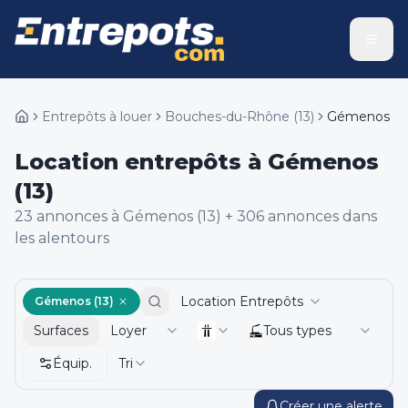
Entrepôts à louer
Bouches-du-Rhône
(
13
)
Gémenos
Location entrepôts à Gémenos
(13)
23
annonce
s
à Gémenos (13)
+
306
annonce
s
dans
les alentours
Location Entrepôts
Gémenos (13)
Surfaces
Loyer
Tous types
Équip.
Tri
Créer une alerte