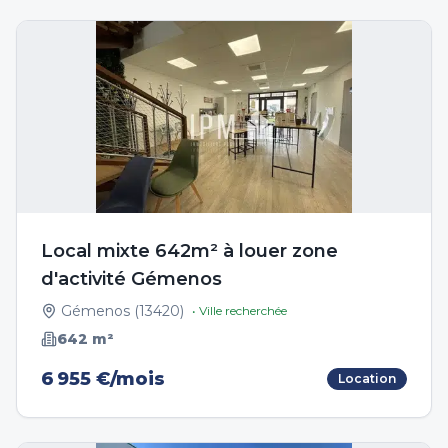
Local mixte 642m² à louer zone
d'activité Gémenos
Gémenos
(
13420
)
• Ville recherchée
642
m²
6 955 €/mois
Location