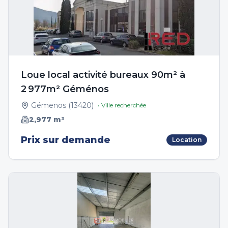
Loue local activité bureaux 90m² à
2 977m² Géménos
Gémenos
(
13420
)
• Ville recherchée
2,977
m²
Prix sur demande
Location