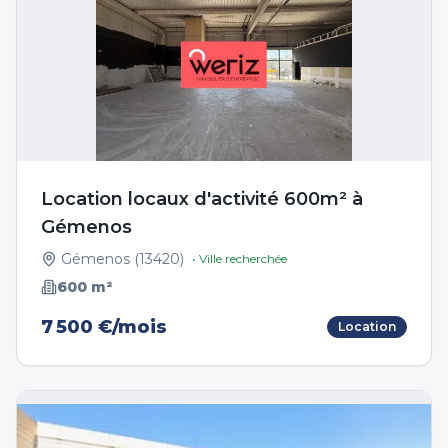
Location locaux d'activité 600m² à
Gémenos
Gémenos
(
13420
)
• Ville recherchée
600
m²
7 500 €/mois
Location