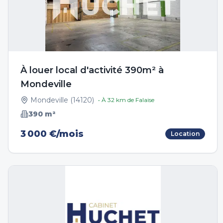
À louer local d'activité 390m² à
Mondeville
Mondeville
(
14120
)
• À
32
km de
Falaise
390
m²
3 000 €/mois
Location