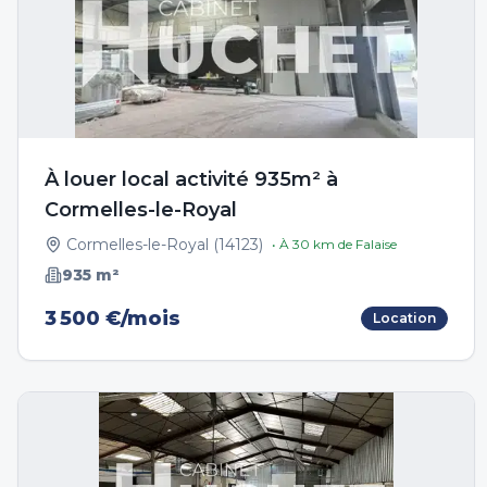
À louer local activité 935m² à
Cormelles-le-Royal
Cormelles-le-Royal
(
14123
)
• À
30
km de
Falaise
935
m²
3 500 €/mois
Location