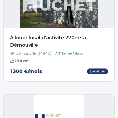
À louer local d'activité 270m² à
Démouville
Démouville
(
14840
)
• À
31
km de
Falaise
270
m²
1 300 €/mois
Location