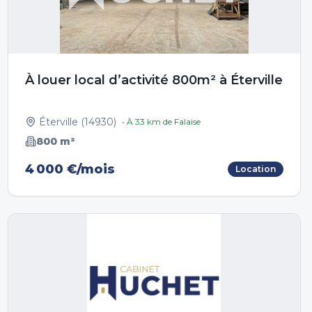
À louer local d’activité 800m² à Éterville
Éterville
(
14930
)
• À
33
km de
Falaise
800
m²
4 000 €/mois
Location