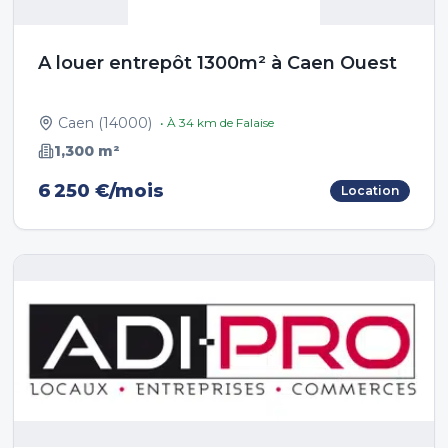
A louer entrepôt 1300m² à Caen Ouest
Caen
(
14000
)
• À
34
km de
Falaise
1,300
m²
6 250 €/mois
Location