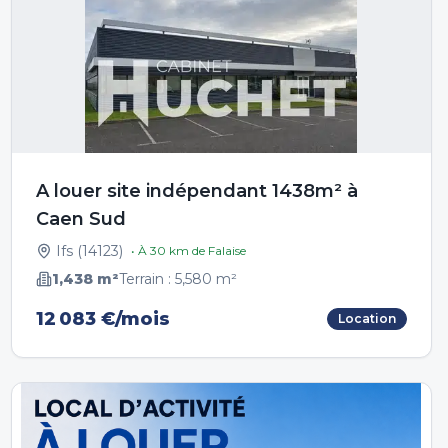
A louer site indépendant 1438m² à
Caen Sud
Ifs
(
14123
)
• À
30
km de
Falaise
1,438
m²
Terrain :
5,580
m²
12 083 €/mois
Location