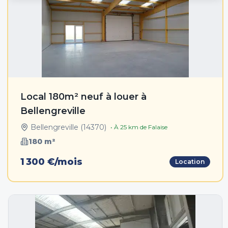
Local 180m² neuf à louer à
Bellengreville
Bellengreville
(
14370
)
• À
25
km de
Falaise
180
m²
1 300 €/mois
Location