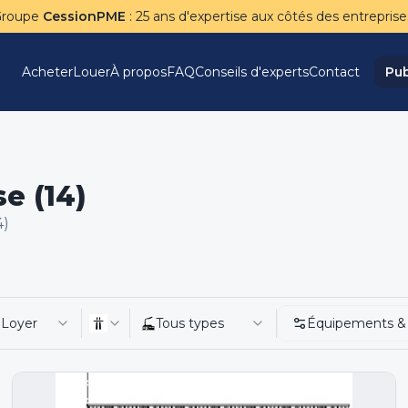
Groupe
CessionPME
: 25 ans d'expertise aux côtés des entreprise
Acheter
Louer
À propos
FAQ
Conseils d'experts
Contact
Pub
e (14)
4)
Loyer
Tous types
Équipements &