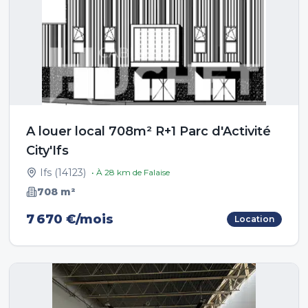
A louer local 708m² R+1 Parc d'Activité
City'Ifs
Ifs
(
14123
)
• À
28
km de
Falaise
708
m²
7 670 €/mois
Location