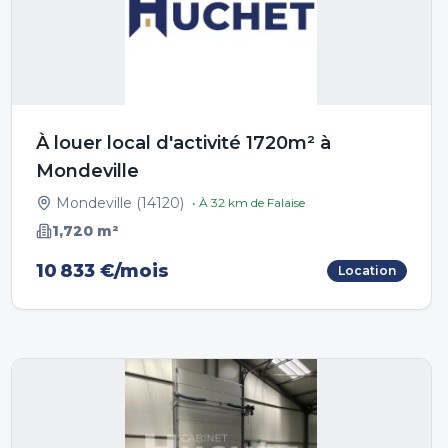
À louer local d'activité 1720m² à
Mondeville
Mondeville
(
14120
)
• À
32
km de
Falaise
1,720
m²
10 833 €/mois
Location