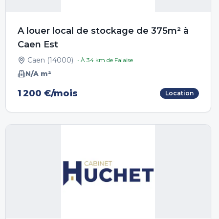
A louer local de stockage de 375m² à
Caen Est
Caen
(
14000
)
• À
34
km de
Falaise
N/A
m²
1 200 €/mois
Location