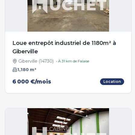
Loue entrepôt industriel de 1180m² à
Giberville
Giberville
(
14730
)
• À
31
km de
Falaise
1,180
m²
6 000 €/mois
Location