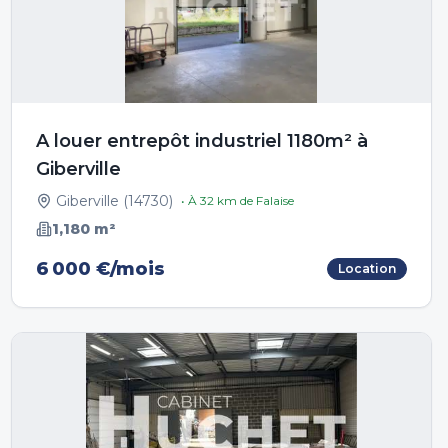
A louer entrepôt industriel 1180m² à
Giberville
Giberville
(
14730
)
• À
32
km de
Falaise
1,180
m²
6 000 €/mois
Location