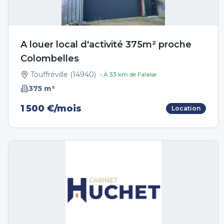
A louer local d'activité 375m² proche
Colombelles
Touffréville
(
14940
)
• À
33
km de
Falaise
375
m²
1 500 €/mois
Location