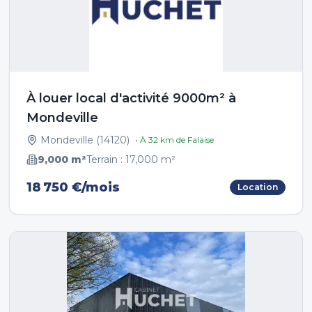
À louer local d'activité 9000m² à
Mondeville
Mondeville
(
14120
)
• À
32
km de
Falaise
9,000
m²
Terrain :
17,000
m²
18 750 €/mois
Location