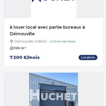
à louer local avec partie bureaux à
Démouville
Démouville
(
14840
)
• À
32
km de
Falaise
108
m²
7 200 €/mois
Location