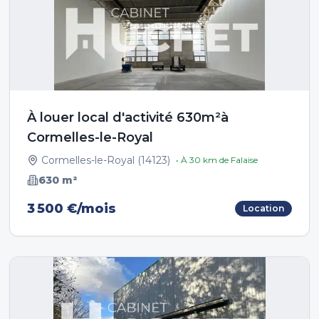
À louer local d'activité 630m²à
Cormelles-le-Royal
Cormelles-le-Royal
(
14123
)
• À
30
km de
Falaise
630
m²
3 500 €/mois
Location