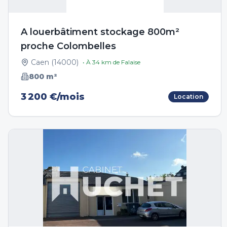
A louerbâtiment stockage 800m²
proche Colombelles
Caen
(
14000
)
• À
34
km de
Falaise
800
m²
3 200 €/mois
Location