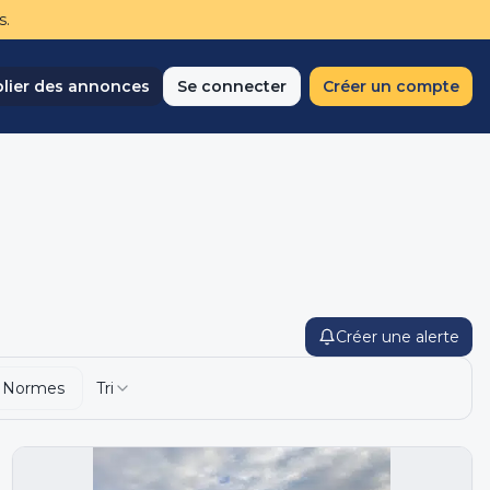
s.
lier des annonces
Se connecter
Créer un compte
Créer une alerte
 Normes
Tri