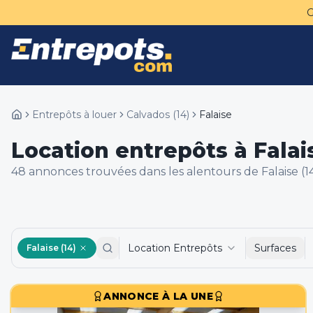
Entrepôts à louer
Calvados
(
14
)
Falaise
Location entrepôts à Falais
48
annonce
s
trouvée
s
dans les alentours de
Falaise (1
Location Entrepôts
Surfaces
Falaise (14)
ANNONCE À LA UNE