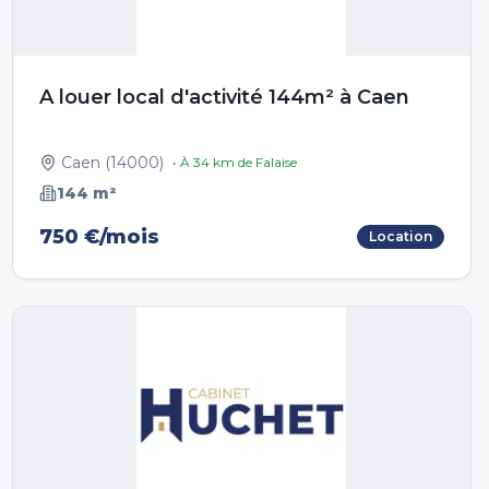
A louer local d'activité 144m² à Caen
Caen
(
14000
)
• À
34
km de
Falaise
144
m²
750 €/mois
Location