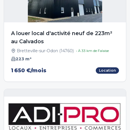
A louer local d'activité neuf de 223m²
au Calvados
Bretteville-sur-Odon
(
14760
)
• À
33
km de
Falaise
223
m²
1 650 €/mois
Location