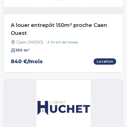
A louer entrepôt 150m² proche Caen
Ouest
Caen
(
14000
)
• À
34
km de
Falaise
150
m²
840 €/mois
Location