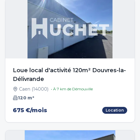
Loue local d'activité 120m² Douvres-la-
Délivrande
Caen
(
14000
)
• À
7
km de
Démouville
120
m²
675 €/mois
Location