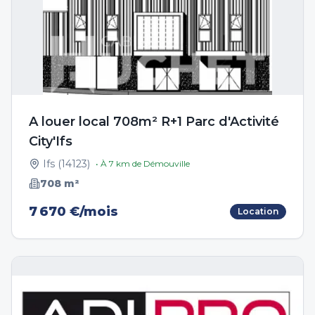
A louer local 708m² R+1 Parc d'Activité
City'Ifs
Ifs
(
14123
)
• À
7
km de
Démouville
708
m²
7 670 €/mois
Location