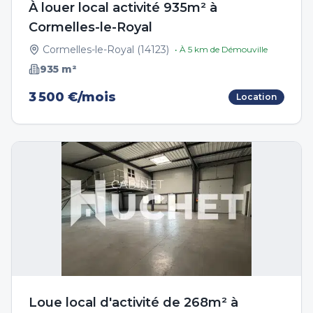
À louer local activité 935m² à
Cormelles-le-Royal
Cormelles-le-Royal
(
14123
)
• À
5
km de
Démouville
935
m²
3 500 €/mois
Location
Loue local d'activité de 268m² à