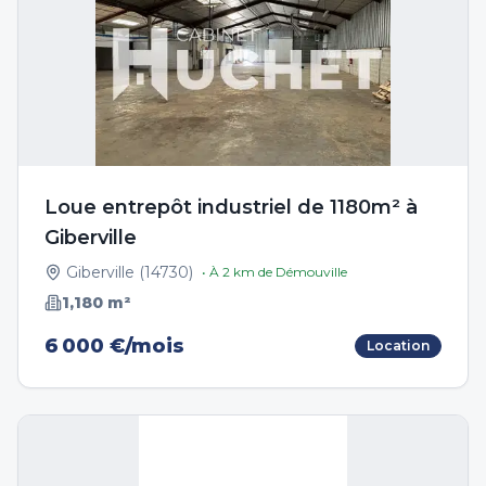
Loue entrepôt industriel de 1180m² à
Giberville
Giberville
(
14730
)
• À
2
km de
Démouville
1,180
m²
6 000 €/mois
Location