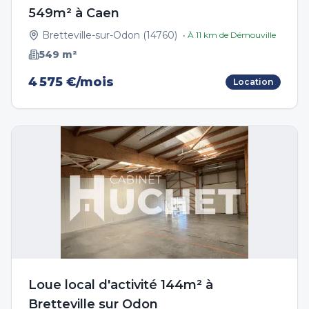
549m² à Caen
Bretteville-sur-Odon
(
14760
)
• À
11
km de
Démouville
549
m²
4 575 €/mois
Location
Loue local d'activité 144m² à
Bretteville sur Odon