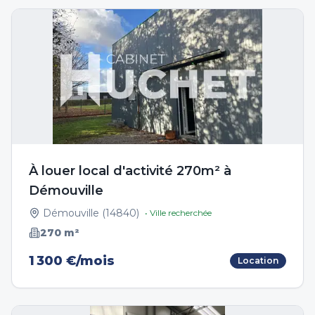
À louer local d'activité 270m² à
Démouville
Démouville
(
14840
)
• Ville recherchée
270
m²
1 300 €/mois
Location