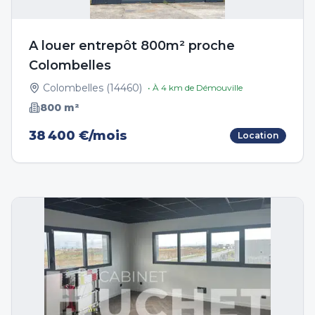
A louer entrepôt 800m² proche
Colombelles
Colombelles
(
14460
)
• À
4
km de
Démouville
800
m²
38 400 €/mois
Location