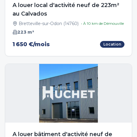
A louer local d'activité neuf de 223m²
au Calvados
Bretteville-sur-Odon
(
14760
)
• À
10
km de
Démouville
223
m²
1 650 €/mois
Location
A louer bâtiment d'activité neuf de