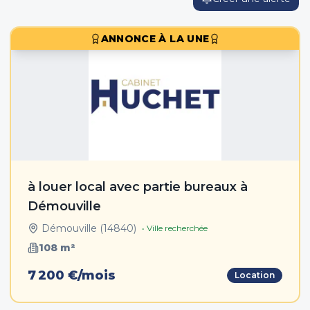
ANNONCE À LA UNE
à louer local avec partie bureaux à
Démouville
Démouville
(
14840
)
• Ville recherchée
108
m²
7 200 €/mois
Location