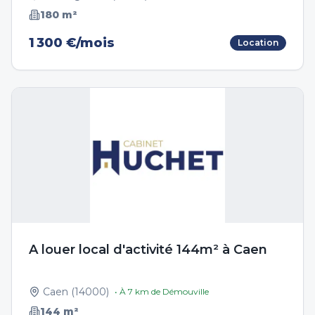
180
m²
1 300 €/mois
Location
A louer local d'activité 144m² à Caen
Caen
(
14000
)
• À
7
km de
Démouville
144
m²