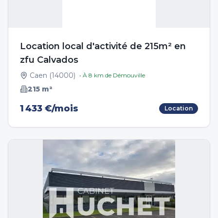
Location local d'activité de 215m² en
zfu Calvados
Caen
(
14000
)
• À
8
km de
Démouville
215
m²
1 433 €/mois
Location