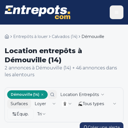
Entrepôts à louer
Calvados
(
14
)
Démouville
Location entrepôts à
Démouville (14)
2
annonce
s
à Démouville (14)
+
46
annonce
s
dans
les alentours
Location Entrepôts
Démouville (14)
Surfaces
Loyer
Tous types
Équip.
Tri
Créer une alerte