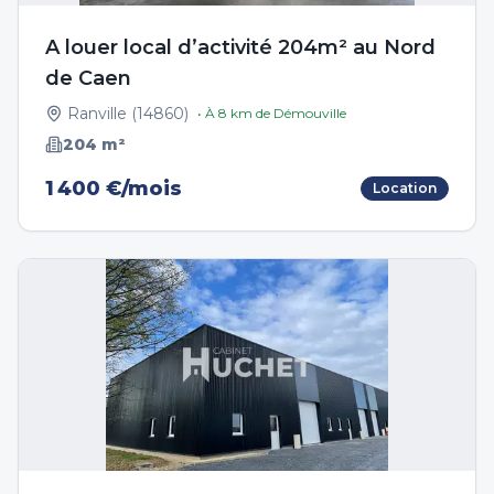
A louer local d’activité 204m² au Nord
de Caen
Ranville
(
14860
)
• À
8
km de
Démouville
204
m²
1 400 €/mois
Location