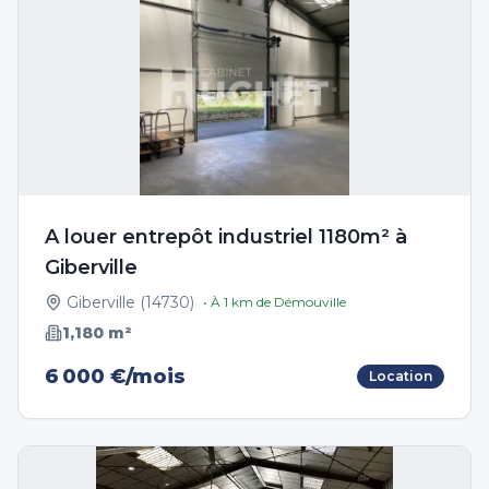
A louer entrepôt industriel 1180m² à
Giberville
Giberville
(
14730
)
• À
1
km de
Démouville
1,180
m²
6 000 €/mois
Location