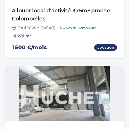
A louer local d'activité 375m² proche
Colombelles
Touffréville
(
14940
)
• À
4
km de
Démouville
375
m²
1 500 €/mois
Location