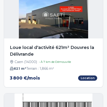
Loue local d'activité 621m² Douvres la
Délivrande
Caen
(
14000
)
• À
7
km de
Démouville
621
m²
Terrain :
1,866
m²
3 800 €/mois
Location