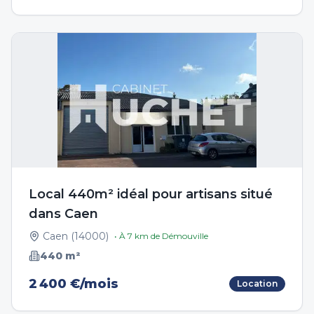
Local 440m² idéal pour artisans situé
dans Caen
Caen
(
14000
)
• À
7
km de
Démouville
440
m²
2 400 €/mois
Location