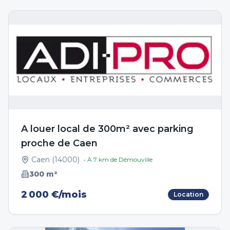
A louer local de 300m² avec parking
proche de Caen
Caen
(
14000
)
• À
7
km de
Démouville
300
m²
2 000 €/mois
Location