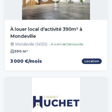
À louer local d'activité 390m² à
Mondeville
Mondeville
(
14120
)
• À
4
km de
Démouville
390
m²
3 000 €/mois
Location