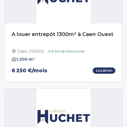
A louer entrepôt 1300m² à Caen Ouest
Caen
(
14000
)
• À
8
km de
Démouville
1,300
m²
6 250 €/mois
Location