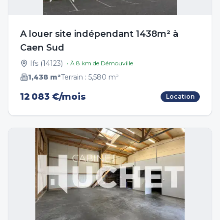
A louer site indépendant 1438m² à
Caen Sud
Ifs
(
14123
)
• À
8
km de
Démouville
1,438
m²
Terrain :
5,580
m²
12 083 €/mois
Location