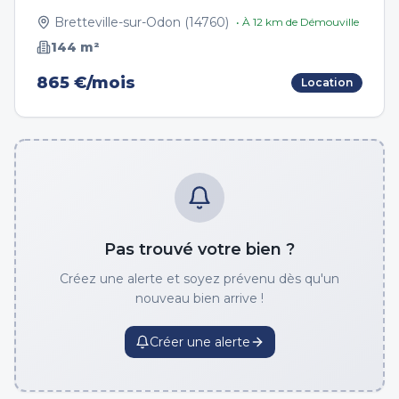
Bretteville-sur-Odon
(
14760
)
• À
12
km de
Démouville
144
m²
865 €/mois
Location
Pas trouvé votre bien ?
Créez une alerte et soyez prévenu dès qu'un
nouveau bien arrive !
Créer une alerte