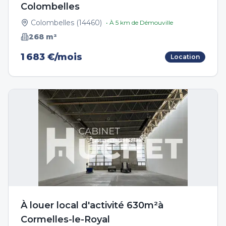
Colombelles
Colombelles
(
14460
)
• À
5
km de
Démouville
268
m²
1 683 €/mois
Location
À louer local d'activité 630m²à
Cormelles-le-Royal