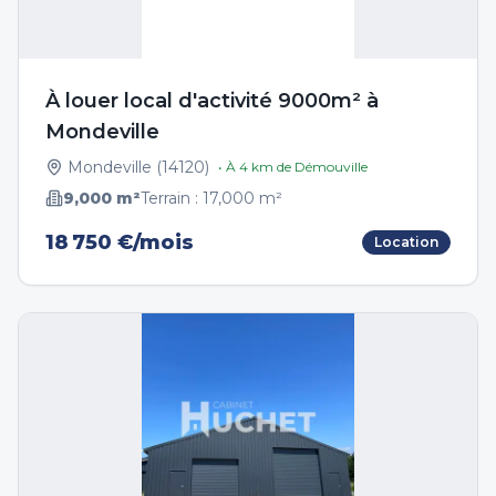
À louer local d'activité 9000m² à
Mondeville
Mondeville
(
14120
)
• À
4
km de
Démouville
9,000
m²
Terrain :
17,000
m²
18 750 €/mois
Location