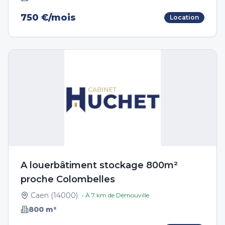
750 €/mois
Location
A louerbâtiment stockage 800m²
proche Colombelles
Caen
(
14000
)
• À
7
km de
Démouville
800
m²