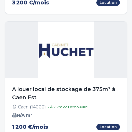
3 200 €/mois
Location
A louer local de stockage de 375m² à
Caen Est
Caen
(
14000
)
• À
7
km de
Démouville
N/A
m²
1 200 €/mois
Location