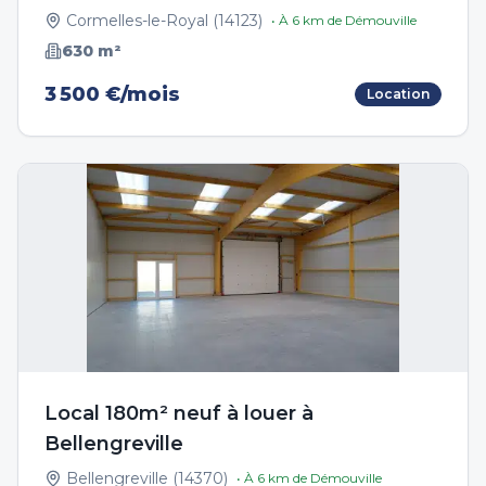
Cormelles-le-Royal
(
14123
)
• À
6
km de
Démouville
630
m²
3 500 €/mois
Location
Local 180m² neuf à louer à
Bellengreville
Bellengreville
(
14370
)
• À
6
km de
Démouville