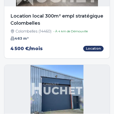
Location local 300m² empl stratégique
Colombelles
Colombelles
(
14460
)
• À
4
km de
Démouville
463
m²
4 500 €/mois
Location