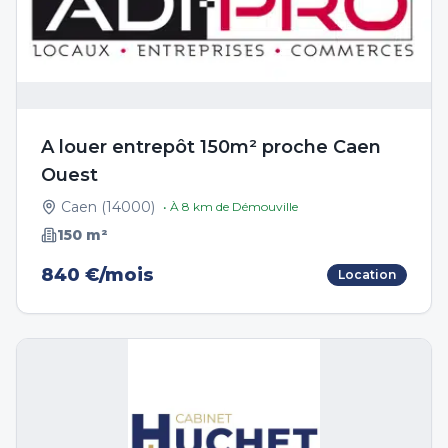
A louer entrepôt 150m² proche Caen
Ouest
Caen
(
14000
)
• À
8
km de
Démouville
150
m²
840 €/mois
Location