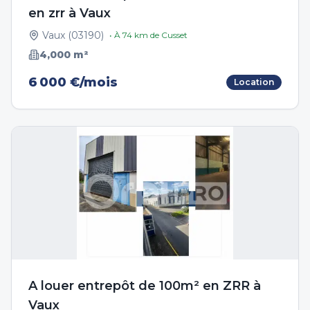
en zrr à Vaux
Vaux
(
03190
)
• À
74
km de
Cusset
4,000
m²
6 000 €/mois
Location
A louer entrepôt de 100m² en ZRR à
Vaux