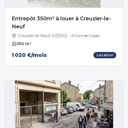
Entrepôt 350m² à louer à Creuzier-le-
Neuf
Creuzier-le-Neuf
(
03300
)
• À
5
km de
Cusset
350
m²
1 020 €/mois
Location