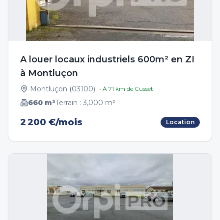
A louer locaux industriels 600m² en ZI
à Montluçon
Montluçon
(
03100
)
• À
71
km de
Cusset
660
m²
Terrain :
3,000
m²
2 200 €/mois
Location