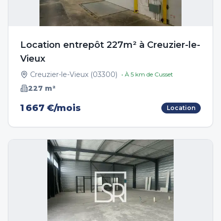
Location entrepôt 227m² à Creuzier-le-
Vieux
Creuzier-le-Vieux
(
03300
)
• À
5
km de
Cusset
227
m²
1 667 €/mois
Location