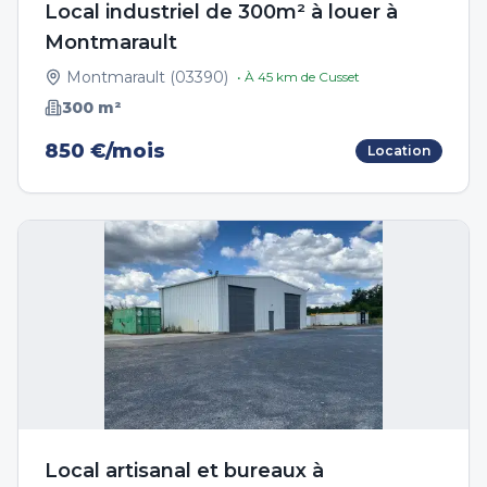
Local industriel de 300m² à louer à
Montmarault
Montmarault
(
03390
)
• À
45
km de
Cusset
300
m²
850 €/mois
Location
Local artisanal et bureaux à