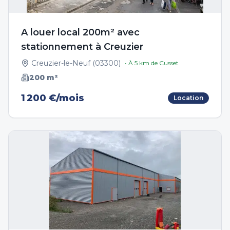
A louer local 200m² avec
stationnement à Creuzier
Creuzier-le-Neuf
(
03300
)
• À
5
km de
Cusset
200
m²
1 200 €/mois
Location