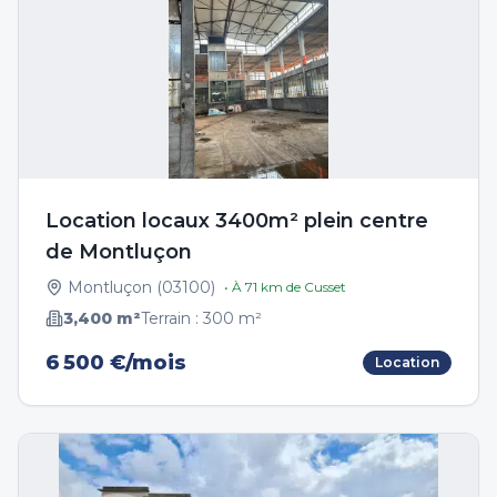
Location locaux 3400m² plein centre
de Montluçon
Montluçon
(
03100
)
• À
71
km de
Cusset
3,400
m²
Terrain :
300
m²
6 500 €/mois
Location