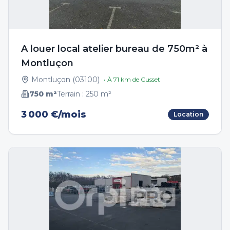
A louer local atelier bureau de 750m² à
Montluçon
Montluçon
(
03100
)
• À
71
km de
Cusset
750
m²
Terrain :
250
m²
3 000 €/mois
Location