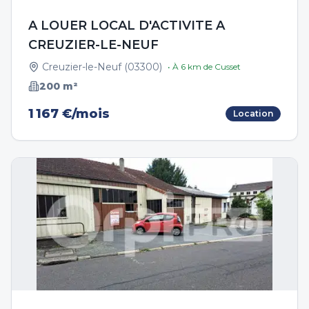
A LOUER LOCAL D'ACTIVITE A
CREUZIER-LE-NEUF
Creuzier-le-Neuf
(
03300
)
• À
6
km de
Cusset
200
m²
1 167 €/mois
Location