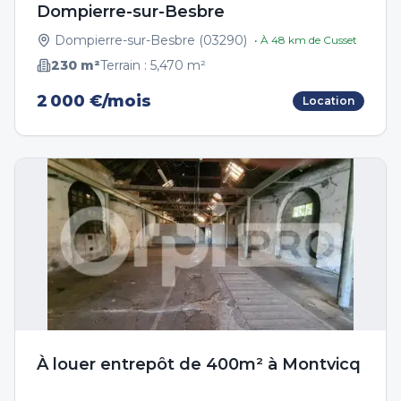
Dompierre-sur-Besbre
Dompierre-sur-Besbre
(
03290
)
• À
48
km de
Cusset
230
m²
Terrain :
5,470
m²
2 000 €/mois
Location
À louer entrepôt de 400m² à Montvicq