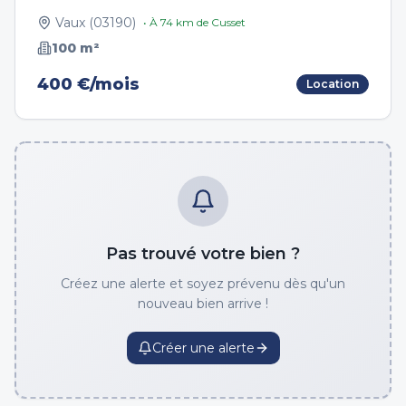
Vaux
(
03190
)
• À
74
km de
Cusset
100
m²
400 €/mois
Location
Pas trouvé votre bien ?
Créez une alerte et soyez prévenu dès qu'un
nouveau bien arrive !
Créer une alerte