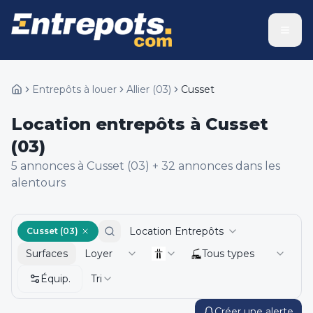
Entrepôts à louer
Allier
(
03
)
Cusset
Location entrepôts à Cusset
(03)
5
annonce
s
à Cusset (03)
+
32
annonce
s
dans les
alentours
Location Entrepôts
Cusset (03)
Surfaces
Loyer
Tous types
Équip.
Tri
Créer une alerte