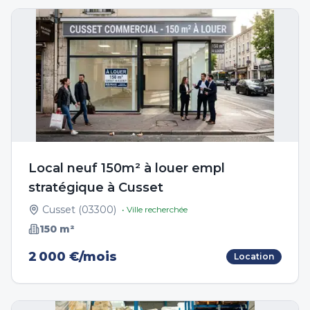
Local neuf 150m² à louer empl
stratégique à Cusset
Cusset
(
03300
)
• Ville recherchée
150
m²
2 000 €/mois
Location