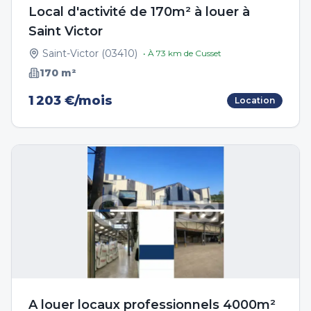
Local d'activité de 170m² à louer à
Saint Victor
Saint-Victor
(
03410
)
• À
73
km de
Cusset
170
m²
1 203 €/mois
Location
A louer locaux professionnels 4000m²