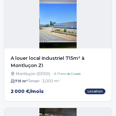
A louer local industriel 715m² à
Montluçon ZI
Montluçon
(
03100
)
• À
71
km de
Cusset
715
m²
Terrain :
3,000
m²
2 000 €/mois
Location