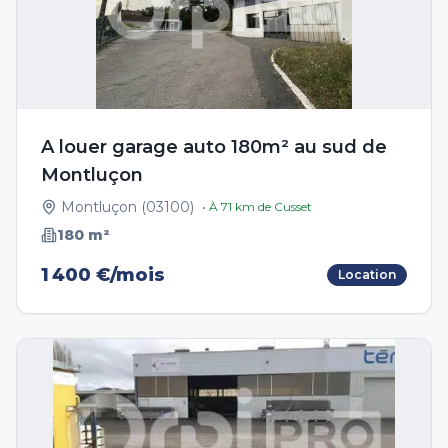
A louer garage auto 180m² au sud de
Montluçon
Montluçon
(
03100
)
• À
71
km de
Cusset
180
m²
1 400 €/mois
Location