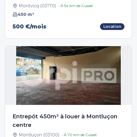
Montvicq
(
03170
)
• À
54
km de
Cusset
450
m²
500 €/mois
Location
Entrepôt 450m² à louer à Montluçon
centre
Montluçon
(
03100
)
• À
70
km de
Cusset