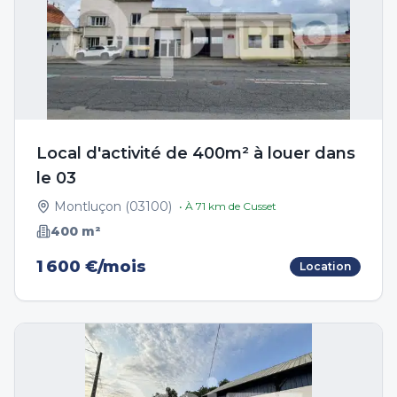
Local d'activité de 400m² à louer dans
le 03
Montluçon
(
03100
)
• À
71
km de
Cusset
400
m²
1 600 €/mois
Location