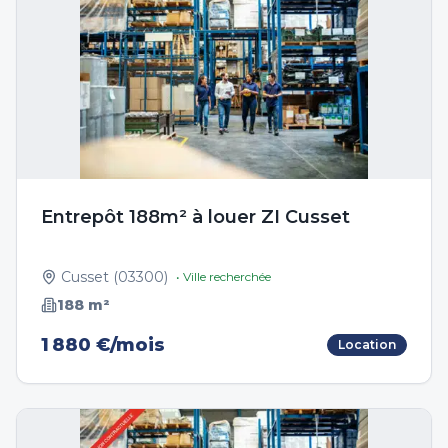
Entrepôt 188m² à louer ZI Cusset
Cusset
(
03300
)
• Ville recherchée
188
m²
1 880 €/mois
Location