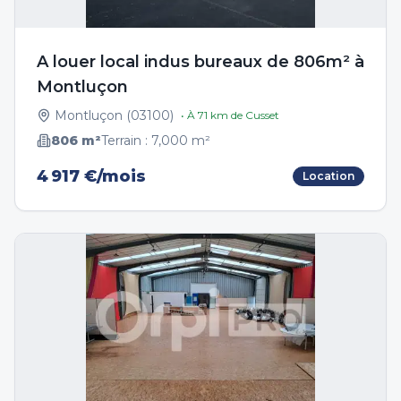
A louer local indus bureaux de 806m² à
Montluçon
Montluçon
(
03100
)
• À
71
km de
Cusset
806
m²
Terrain :
7,000
m²
4 917 €/mois
Location