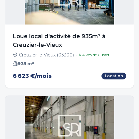
Loue local d'activité de 935m² à
Creuzier-le-Vieux
Creuzier-le-Vieux
(
03300
)
• À
4
km de
Cusset
935
m²
6 623 €/mois
Location