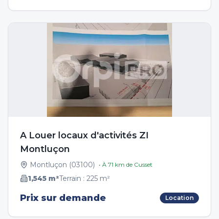
A Louer locaux d'activités ZI
Montluçon
Montluçon
(
03100
)
• À
71
km de
Cusset
1,545
m²
Terrain :
225
m²
Prix sur demande
Location