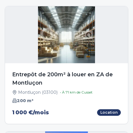
Entrepôt de 200m² à louer en ZA de
Montluçon
Montluçon
(
03100
)
• À
71
km de
Cusset
200
m²
1 000 €/mois
Location