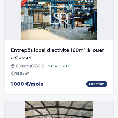
Entrepôt local d'activité 160m² à louer
à Cusset
Cusset
(
03300
)
• Ville recherchée
160
m²
1 000 €/mois
Location