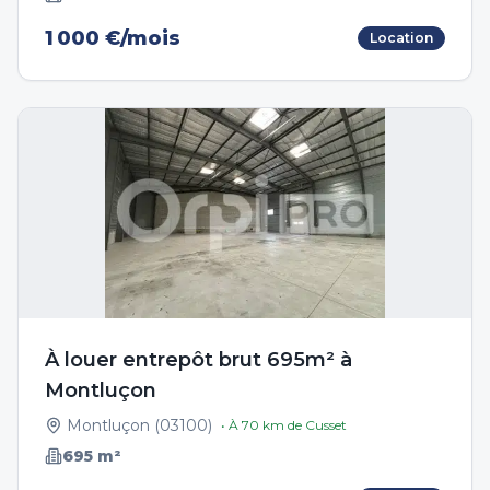
1 000 €/mois
Location
À louer entrepôt brut 695m² à
Montluçon
Montluçon
(
03100
)
• À
70
km de
Cusset
695
m²