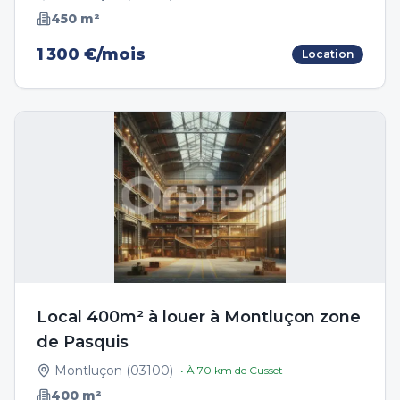
450
m²
1 300 €/mois
Location
Local 400m² à louer à Montluçon zone
de Pasquis
Montluçon
(
03100
)
• À
70
km de
Cusset
400
m²