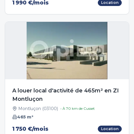
1 990 €/mois
Location
A louer local d'activité de 465m² en ZI
Montluçon
Montluçon
(
03100
)
• À
70
km de
Cusset
465
m²
1 750 €/mois
Location