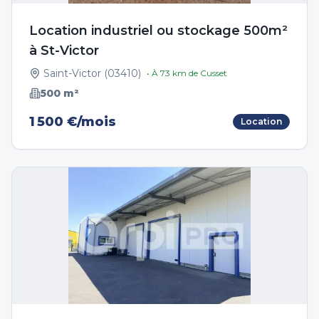
Location industriel ou stockage 500m²
à St-Victor
Saint-Victor
(
03410
)
• À
73
km de
Cusset
500
m²
1 500 €/mois
Location