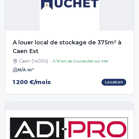
A louer local de stockage de 375m² à
Caen Est
Caen
(
14000
)
• À
16
km de
Courseulles-sur-Mer
N/A
m²
1 200 €/mois
Location