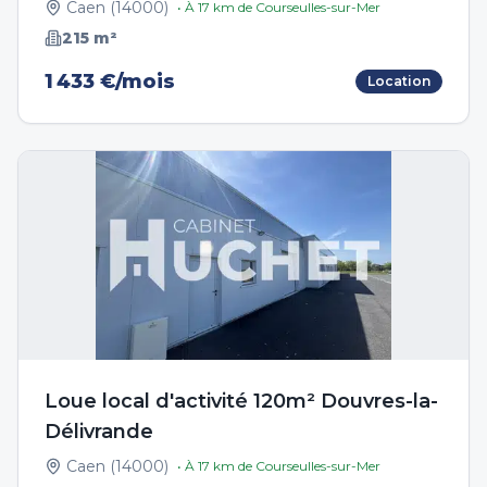
Caen
(
14000
)
• À
17
km de
Courseulles-sur-Mer
215
m²
1 433 €/mois
Location
Loue local d'activité 120m² Douvres-la-
Délivrande
Caen
(
14000
)
• À
17
km de
Courseulles-sur-Mer