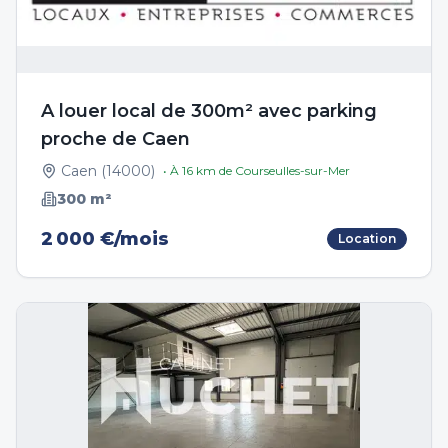
A louer local de 300m² avec parking
proche de Caen
Caen
(
14000
)
• À
16
km de
Courseulles-sur-Mer
300
m²
2 000 €/mois
Location