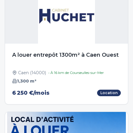
A louer entrepôt 1300m² à Caen Ouest
Caen
(
14000
)
• À
16
km de
Courseulles-sur-Mer
1,300
m²
6 250 €/mois
Location