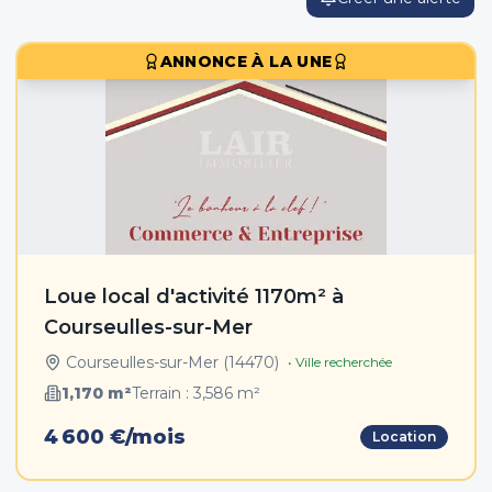
ANNONCE À LA UNE
Loue local d'activité 1170m² à
Courseulles-sur-Mer
Courseulles-sur-Mer
(
14470
)
• Ville recherchée
1,170
m²
Terrain :
3,586
m²
4 600 €/mois
Location