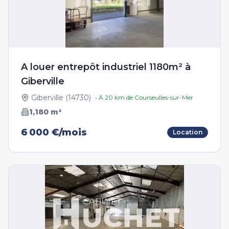
A louer entrepôt industriel 1180m² à
Giberville
Giberville
(
14730
)
• À
20
km de
Courseulles-sur-Mer
1,180
m²
6 000 €/mois
Location