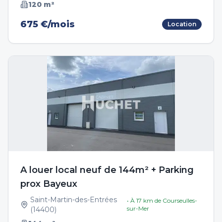
120
m²
675 €/mois
Location
A louer local neuf de 144m² + Parking
prox Bayeux
Saint-Martin-des-Entrées
• À
17
km de
Courseulles-
sur-Mer
(
14400
)