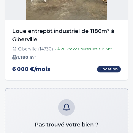
Loue entrepôt industriel de 1180m² à
Giberville
Giberville
(
14730
)
• À
20
km de
Courseulles-sur-Mer
1,180
m²
6 000 €/mois
Location
Pas trouvé votre bien ?