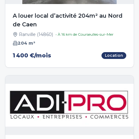
A louer local d’activité 204m² au Nord
de Caen
Ranville
(
14860
)
• À
16
km de
Courseulles-sur-Mer
204
m²
1 400 €/mois
Location