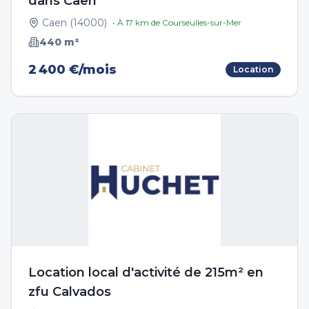
dans Caen
Caen
(
14000
)
• À
17
km de
Courseulles-sur-Mer
440
m²
2 400 €/mois
Location
Location local d'activité de 215m² en
zfu Calvados