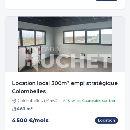
Location local 300m² empl stratégique
Colombelles
Colombelles
(
14460
)
• À
18
km de
Courseulles-sur-Mer
463
m²
4 500 €/mois
Location