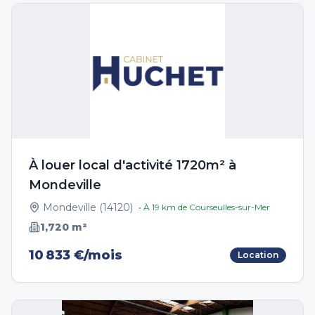
À louer local d'activité 1720m² à
Mondeville
Mondeville
(
14120
)
• À
19
km de
Courseulles-sur-Mer
1,720
m²
10 833 €/mois
Location