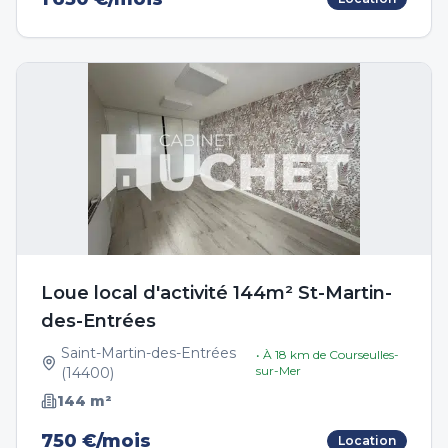
Loue local d'activité 144m² St-Martin-
des-Entrées
Saint-Martin-des-Entrées
• À
18
km de
Courseulles-
sur-Mer
(
14400
)
144
m²
750 €/mois
Location