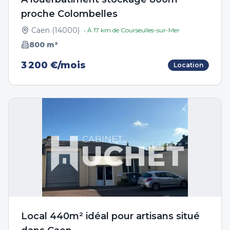
proche Colombelles
Caen
(
14000
)
• À
17
km de
Courseulles-sur-Mer
800
m²
3 200 €/mois
Location
Local 440m² idéal pour artisans situé