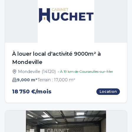
À louer local d'activité 9000m² à
Mondeville
Mondeville
(
14120
)
• À
19
km de
Courseulles-sur-Mer
9,000
m²
Terrain :
17,000
m²
18 750 €/mois
Location