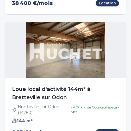
38 400 €/mois
Location
Loue local d'activité 144m² à
Bretteville sur Odon
Bretteville-sur-Odon
• À
17
km de
Courseulles-sur-
Mer
(
14760
)
144
m²