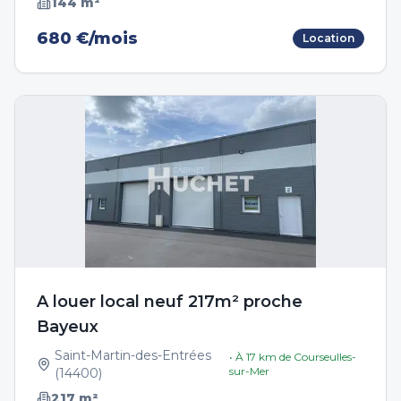
144
m²
680 €/mois
Location
A louer local neuf 217m² proche
Bayeux
Saint-Martin-des-Entrées
• À
17
km de
Courseulles-
sur-Mer
(
14400
)
217
m²