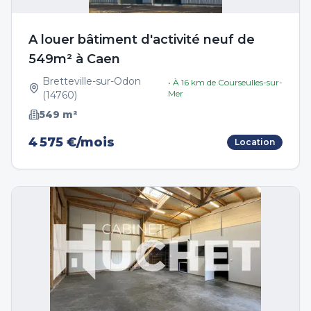
A louer bâtiment d'activité neuf de
549m² à Caen
Bretteville-sur-Odon
• À
16
km de
Courseulles-sur-
Mer
(
14760
)
549
m²
4 575 €/mois
Location