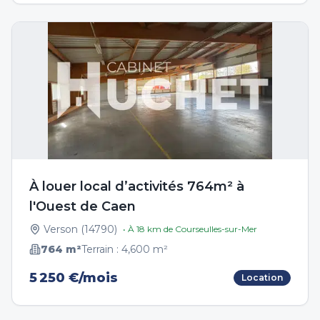
À louer local d’activités 764m² à
l'Ouest de Caen
Verson
(
14790
)
• À
18
km de
Courseulles-sur-Mer
764
m²
Terrain :
4,600
m²
5 250 €/mois
Location