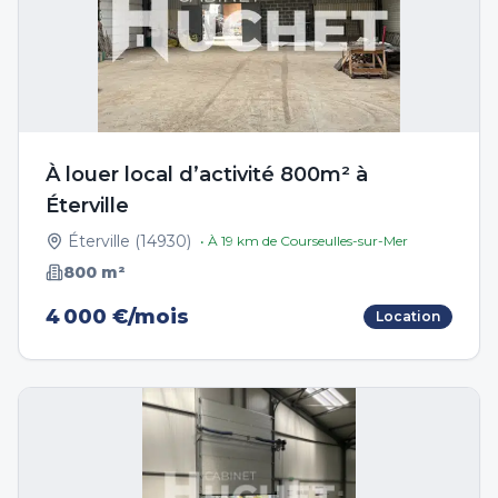
À louer local d’activité 800m² à
Éterville
Éterville
(
14930
)
• À
19
km de
Courseulles-sur-Mer
800
m²
4 000 €/mois
Location