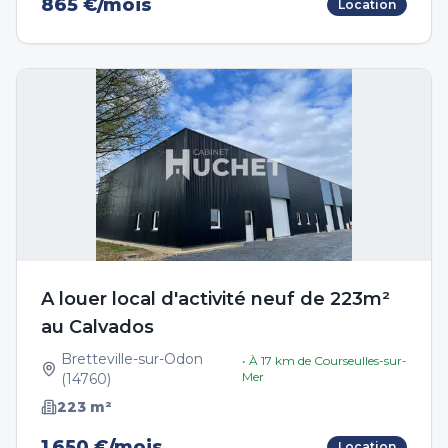
865 €/mois
Location
A louer local d'activité neuf de 223m²
au Calvados
Bretteville-sur-Odon
• À
17
km de
Courseulles-sur-
Mer
(
14760
)
223
m²
1 650 €/mois
Location