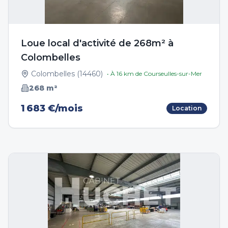
Loue local d'activité de 268m² à
Colombelles
Colombelles
(
14460
)
• À
16
km de
Courseulles-sur-Mer
268
m²
1 683 €/mois
Location