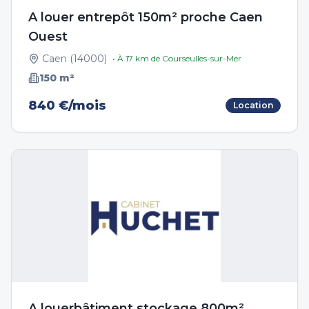
A louer entrepôt 150m² proche Caen
Ouest
Caen
(
14000
)
• À
17
km de
Courseulles-sur-Mer
150
m²
840 €/mois
Location
A louerbâtiment stockage 800m²