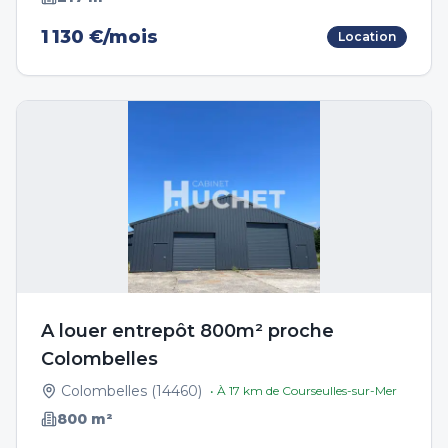
1 130 €/mois
Location
A louer entrepôt 800m² proche
Colombelles
Colombelles
(
14460
)
• À
17
km de
Courseulles-sur-Mer
800
m²