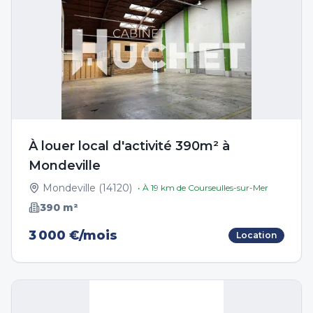
À louer local d'activité 390m² à
Mondeville
Mondeville
(
14120
)
• À
19
km de
Courseulles-sur-Mer
390
m²
3 000 €/mois
Location