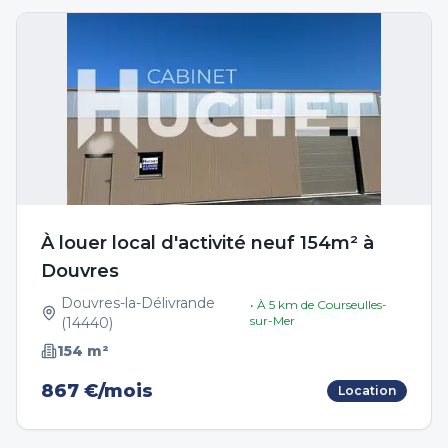
À louer local d'activité neuf 154m² à
Douvres
Douvres-la-Délivrande
• À
5
km de
Courseulles-
sur-Mer
(
14440
)
154
m²
867 €/mois
Location