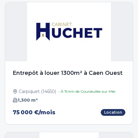
Entrepôt à louer 1300m² à Caen Ouest
Carpiquet
(
14650
)
• À
15
km de
Courseulles-sur-Mer
1,300
m²
75 000 €/mois
Location