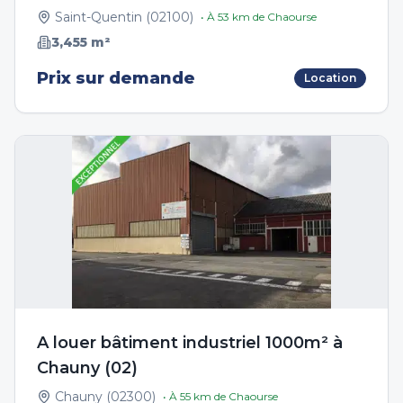
Saint-Quentin
(
02100
)
• À
53
km de
Chaourse
3,455
m²
Prix sur demande
Location
A louer bâtiment industriel 1000m² à
Chauny (02)
Chauny
(
02300
)
• À
55
km de
Chaourse