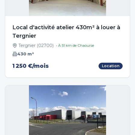
Local d'activité atelier 430m² à louer à
Tergnier
Tergnier
(
02700
)
• À
51
km de
Chaourse
430
m²
1 250 €/mois
Location