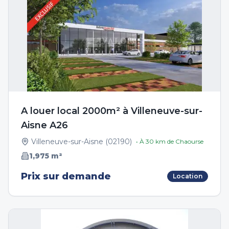
A louer local 2000m² à Villeneuve-sur-
Aisne A26
Villeneuve-sur-Aisne
(
02190
)
• À
30
km de
Chaourse
1,975
m²
Prix sur demande
Location