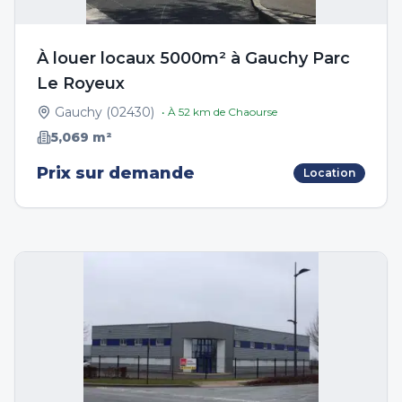
À louer locaux 5000m² à Gauchy Parc
Le Royeux
Gauchy
(
02430
)
• À
52
km de
Chaourse
5,069
m²
Prix sur demande
Location