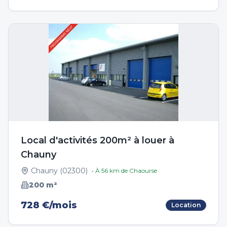
Local d'activités 200m² à louer à
Chauny
Chauny
(
02300
)
• À
56
km de
Chaourse
200
m²
728 €/mois
Location