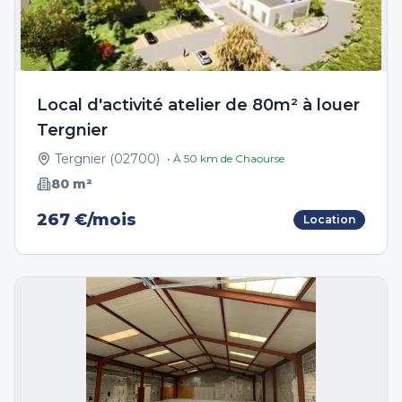
Local d'activité atelier de 80m² à louer
Tergnier
Tergnier
(
02700
)
• À
50
km de
Chaourse
80
m²
267 €/mois
Location