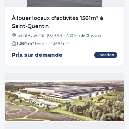
À louer locaux d'activités 1561m² à
Saint-Quentin
Saint-Quentin
(
02100
)
• À
53
km de
Chaourse
1,561
m²
Terrain :
4,600
m²
Prix sur demande
Location