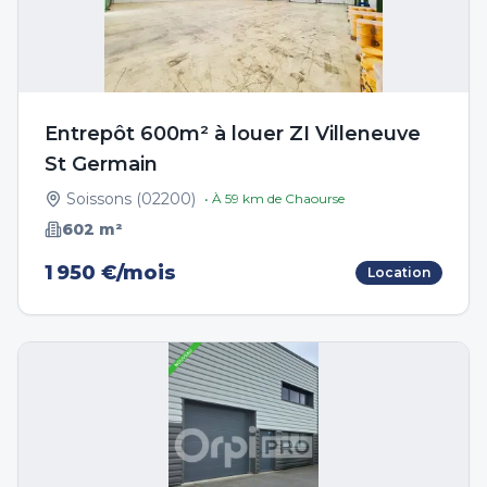
Entrepôt 600m² à louer ZI Villeneuve
St Germain
Soissons
(
02200
)
• À
59
km de
Chaourse
602
m²
1 950 €/mois
Location