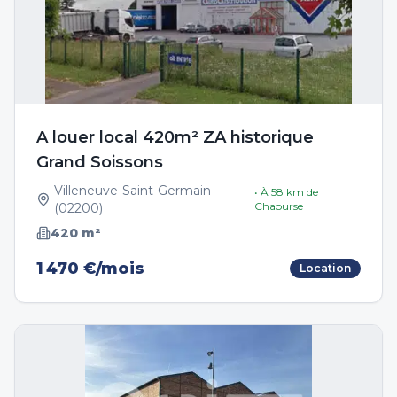
A louer local 420m² ZA historique
Grand Soissons
Villeneuve-Saint-Germain
• À
58
km de
Chaourse
(
02200
)
420
m²
1 470 €/mois
Location