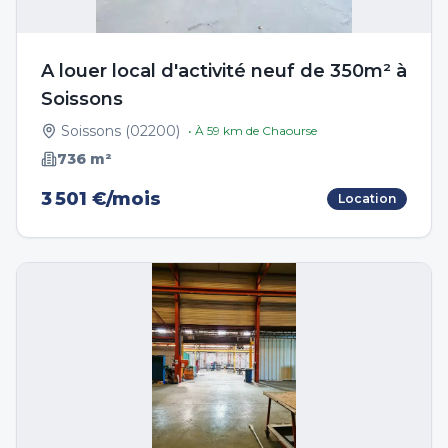
A louer local d'activité neuf de 350m² à
Soissons
Soissons
(
02200
)
• À
59
km de
Chaourse
736
m²
3 501 €/mois
Location