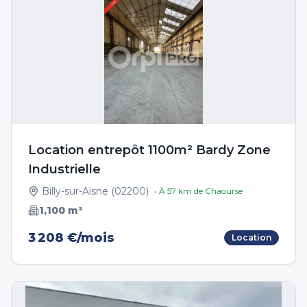
Location entrepôt 1100m² Bardy Zone
Industrielle
Billy-sur-Aisne
(
02200
)
• À
57
km de
Chaourse
1,100
m²
3 208 €/mois
Location