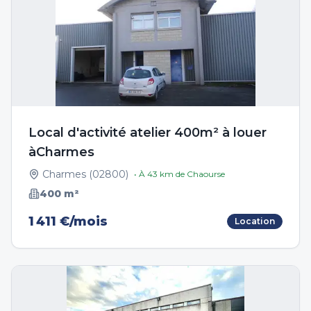
Local d'activité atelier 400m² à louer
àCharmes
Charmes
(
02800
)
• À
43
km de
Chaourse
400
m²
1 411 €/mois
Location