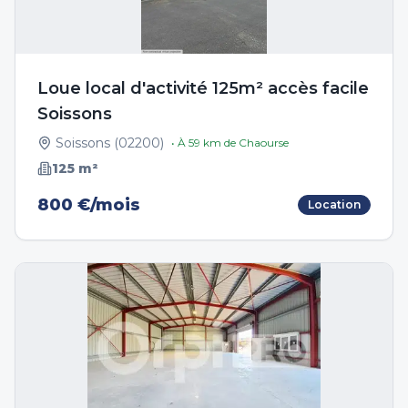
Loue local d'activité 125m² accès facile
Soissons
Soissons
(
02200
)
• À
59
km de
Chaourse
125
m²
800 €/mois
Location