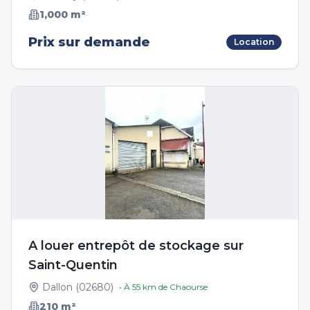
1,000
m²
Prix sur demande
Location
A louer entrepôt de stockage sur
Saint-Quentin
Dallon
(
02680
)
• À
55
km de
Chaourse
210
m²