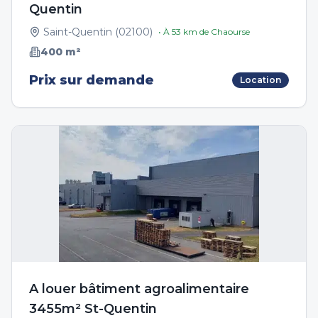
Quentin
Saint-Quentin
(
02100
)
• À
53
km de
Chaourse
400
m²
Prix sur demande
Location
A louer bâtiment agroalimentaire
3455m² St-Quentin