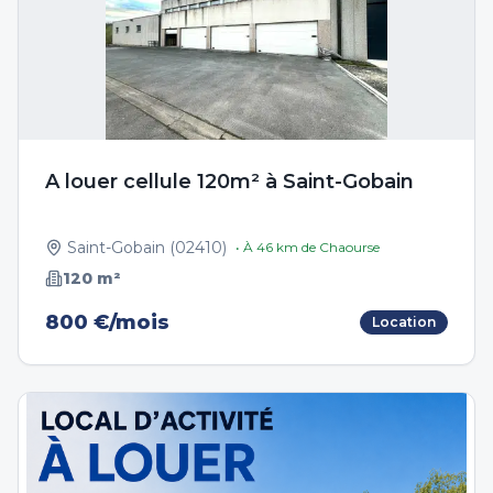
A louer cellule 120m² à Saint-Gobain
Saint-Gobain
(
02410
)
• À
46
km de
Chaourse
120
m²
800 €/mois
Location