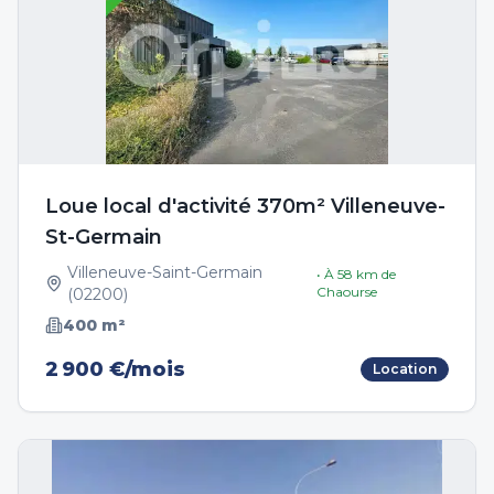
Loue local d'activité 370m² Villeneuve-
St-Germain
Villeneuve-Saint-Germain
• À
58
km de
Chaourse
(
02200
)
400
m²
2 900 €/mois
Location