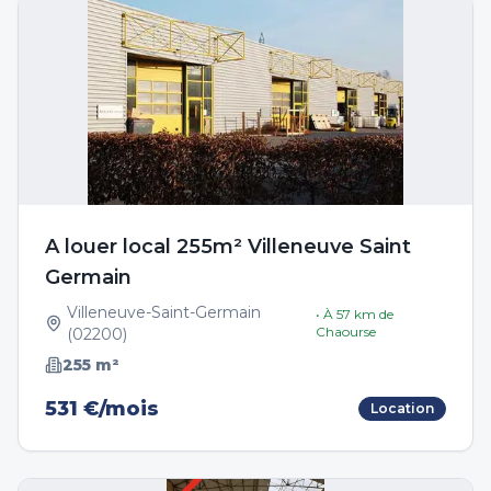
A louer local 255m² Villeneuve Saint
Germain
Villeneuve-Saint-Germain
• À
57
km de
Chaourse
(
02200
)
255
m²
531 €/mois
Location