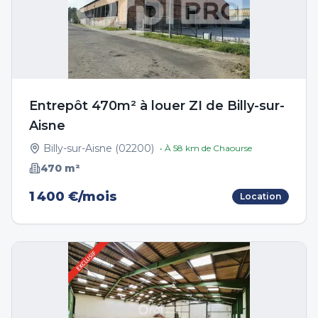
Entrepôt 470m² à louer ZI de Billy-sur-
Aisne
Billy-sur-Aisne
(
02200
)
• À
58
km de
Chaourse
470
m²
1 400 €/mois
Location