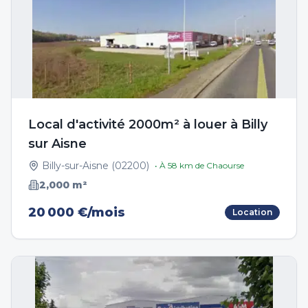
Local d'activité 2000m² à louer à Billy
sur Aisne
Billy-sur-Aisne
(
02200
)
• À
58
km de
Chaourse
2,000
m²
20 000 €/mois
Location