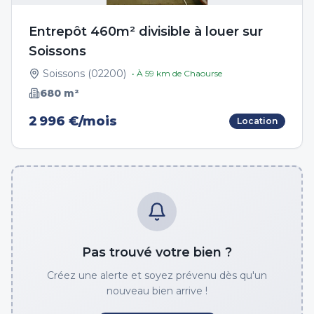
Entrepôt 460m² divisible à louer sur
Soissons
Soissons
(
02200
)
• À
59
km de
Chaourse
680
m²
2 996 €/mois
Location
Pas trouvé votre bien ?
Créez une alerte et soyez prévenu dès qu'un
nouveau bien arrive !