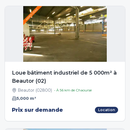
Loue bâtiment industriel de 5 000m² à
Beautor (02)
Beautor
(
02800
)
• À
56
km de
Chaourse
5,000
m²
Prix sur demande
Location