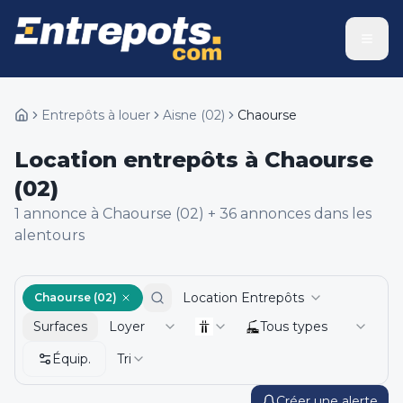
Entrepôts à louer
Aisne
(
02
)
Chaourse
Location entrepôts à Chaourse
(02)
1
annonce
à Chaourse (02)
+
36
annonce
s
dans les
alentours
Location Entrepôts
Chaourse (02)
Surfaces
Loyer
Tous types
Équip.
Tri
Créer une alerte