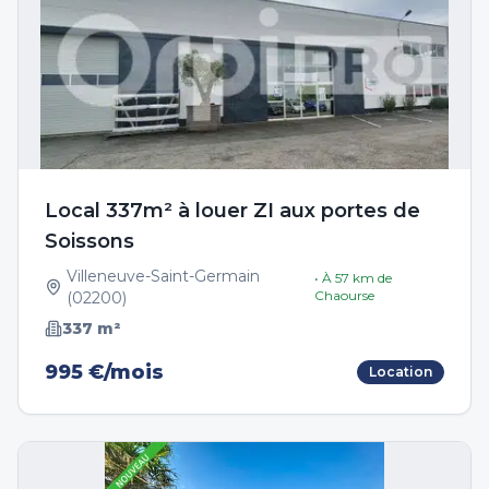
Local 337m² à louer ZI aux portes de
Soissons
Villeneuve-Saint-Germain
• À
57
km de
Chaourse
(
02200
)
337
m²
995 €/mois
Location