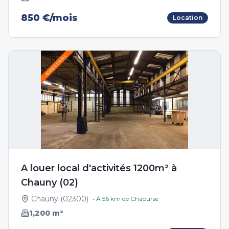
850 €/mois
Location
A louer local d'activités 1200m² à
Chauny (02)
Chauny
(
02300
)
• À
56
km de
Chaourse
1,200
m²