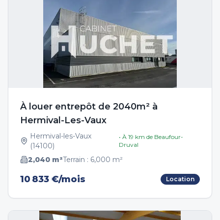
À louer entrepôt de 2040m² à
Hermival-Les-Vaux
Hermival-les-Vaux
• À
19
km de
Beaufour-
Druval
(
14100
)
2,040
m²
Terrain :
6,000
m²
10 833 €/mois
Location