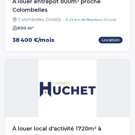
A louer entrepôt 800m² proche
Colombelles
Colombelles
(
14460
)
• À
24
km de
Beaufour-Druval
800
m²
38 400 €/mois
Location
À louer local d'activité 1720m² à