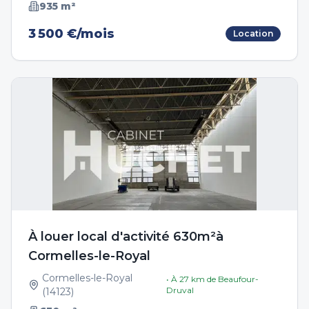
935
m²
3 500 €/mois
Location
À louer local d'activité 630m²à
Cormelles-le-Royal
Cormelles-le-Royal
• À
27
km de
Beaufour-
Druval
(
14123
)