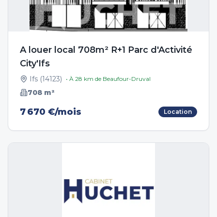
A louer local 708m² R+1 Parc d'Activité
City'Ifs
Ifs
(
14123
)
• À
28
km de
Beaufour-Druval
708
m²
7 670 €/mois
Location