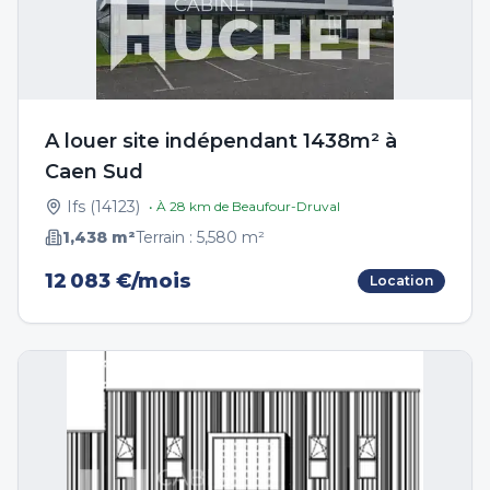
A louer site indépendant 1438m² à
Caen Sud
Ifs
(
14123
)
• À
28
km de
Beaufour-Druval
1,438
m²
Terrain :
5,580
m²
12 083 €/mois
Location