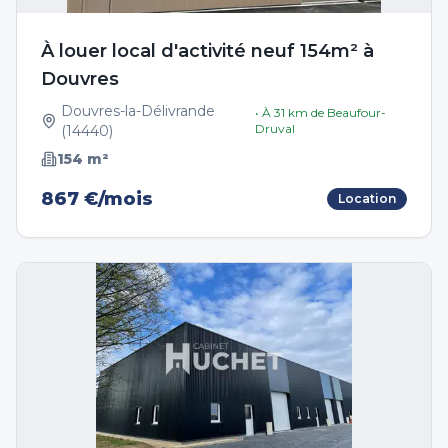
À louer local d'activité neuf 154m² à
Douvres
Douvres-la-Délivrande
• À
31
km de
Beaufour-
Druval
(
14440
)
154
m²
867 €/mois
Location