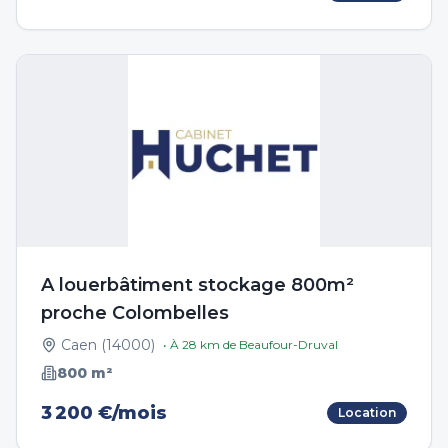
A louerbâtiment stockage 800m²
proche Colombelles
Caen
(
14000
)
• À
28
km de
Beaufour-Druval
800
m²
3 200 €/mois
Location