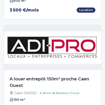
630
m²
3 500 €/mois
Location
A louer entrepôt 150m² proche Caen
Ouest
Caen
(
14000
)
• À
28
km de
Beaufour-Druval
150
m²