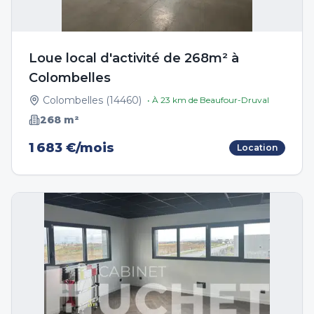
Loue local d'activité de 268m² à
Colombelles
Colombelles
(
14460
)
• À
23
km de
Beaufour-Druval
268
m²
1 683 €/mois
Location