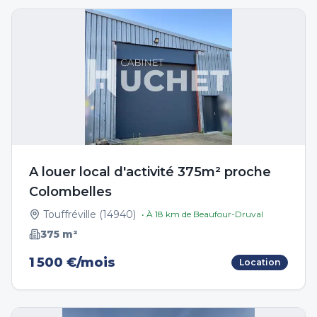
A louer local d'activité 375m² proche
Colombelles
Touffréville
(
14940
)
• À
18
km de
Beaufour-Druval
375
m²
1 500 €/mois
Location