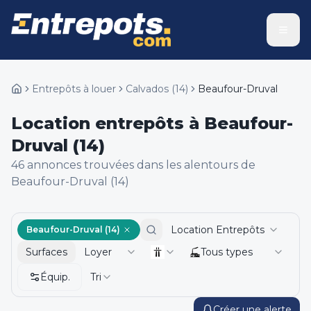
Entrepôts à louer
Calvados
(
14
)
Beaufour-Druval
Location entrepôts à Beaufour-
Druval (14)
46
annonce
s
trouvée
s
dans les alentours de
Beaufour-Druval (14)
Location Entrepôts
Beaufour-Druval (14)
Surfaces
Loyer
Tous types
Équip.
Tri
Créer une alerte