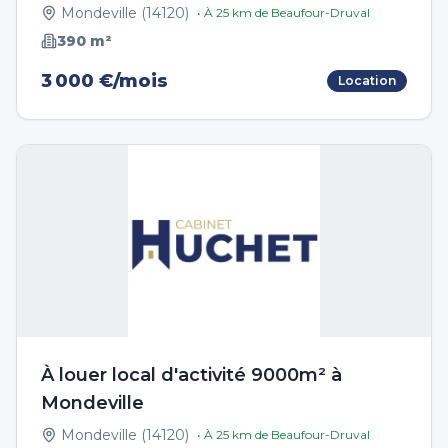
Mondeville
(
14120
)
• À
25
km de
Beaufour-Druval
390
m²
3 000 €/mois
Location
À louer local d'activité 9000m² à
Mondeville
Mondeville
(
14120
)
• À
25
km de
Beaufour-Druval