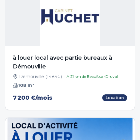
à louer local avec partie bureaux à
Démouville
Démouville
(
14840
)
• À
21
km de
Beaufour-Druval
108
m²
7 200 €/mois
Location