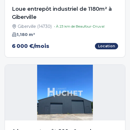
Loue entrepôt industriel de 1180m² à
Giberville
Giberville
(
14730
)
• À
23
km de
Beaufour-Druval
1,180
m²
6 000 €/mois
Location