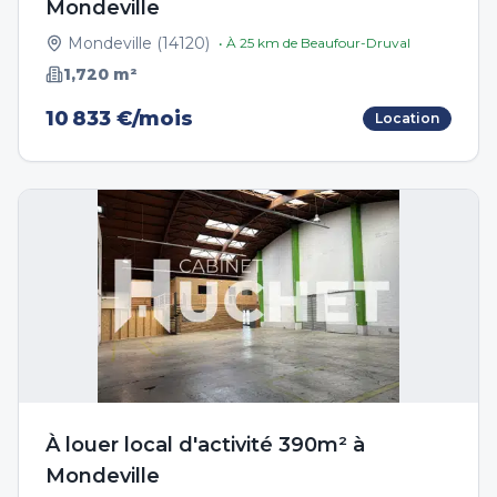
Mondeville
Mondeville
(
14120
)
• À
25
km de
Beaufour-Druval
1,720
m²
10 833 €/mois
Location
À louer local d'activité 390m² à
Mondeville