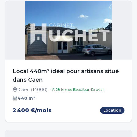
Local 440m² idéal pour artisans situé
dans Caen
Caen
(
14000
)
• À
28
km de
Beaufour-Druval
440
m²
2 400 €/mois
Location