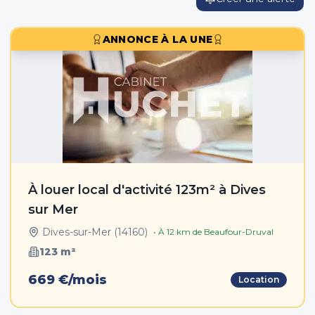
ANNONCE À LA UNE
À louer local d'activité 123m² à Dives
sur Mer
Dives-sur-Mer
(
14160
)
• À
12
km de
Beaufour-Druval
123
m²
669 €/mois
Location