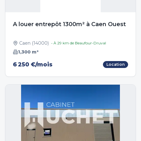
A louer entrepôt 1300m² à Caen Ouest
Caen
(
14000
)
• À
29
km de
Beaufour-Druval
1,300
m²
6 250 €/mois
Location