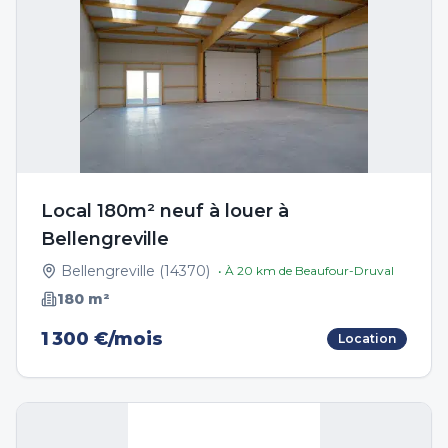
Local 180m² neuf à louer à
Bellengreville
Bellengreville
(
14370
)
• À
20
km de
Beaufour-Druval
180
m²
1 300 €/mois
Location