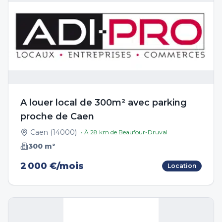
A louer local de 300m² avec parking
proche de Caen
Caen
(
14000
)
• À
28
km de
Beaufour-Druval
300
m²
2 000 €/mois
Location