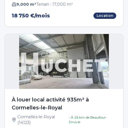
9,000
m²
Terrain :
17,000
m²
18 750 €/mois
Location
À louer local activité 935m² à
Cormelles-le-Royal
Cormelles-le-Royal
• À
26
km de
Beaufour-
Druval
(
14123
)