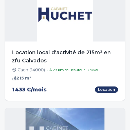
Location local d'activité de 215m² en
zfu Calvados
Caen
(
14000
)
• À
28
km de
Beaufour-Druval
215
m²
1 433 €/mois
Location