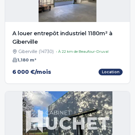
A louer entrepôt industriel 1180m² à
Giberville
Giberville
(
14730
)
• À
22
km de
Beaufour-Druval
1,180
m²
6 000 €/mois
Location