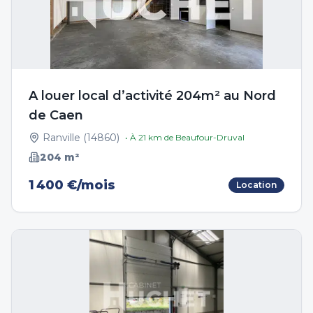
A louer local d’activité 204m² au Nord
de Caen
Ranville
(
14860
)
• À
21
km de
Beaufour-Druval
204
m²
1 400 €/mois
Location