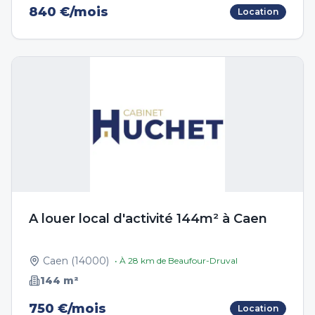
840 €/mois
Location
A louer local d'activité 144m² à Caen
Caen
(
14000
)
• À
28
km de
Beaufour-Druval
144
m²
750 €/mois
Location