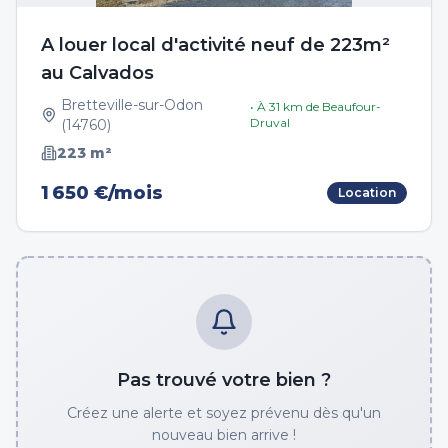
A louer local d'activité neuf de 223m²
au Calvados
Bretteville-sur-Odon
• À
31
km de
Beaufour-
Druval
(
14760
)
223
m²
1 650 €/mois
Location
Pas trouvé votre bien ?
Créez une alerte et soyez prévenu dès qu'un
nouveau bien arrive !