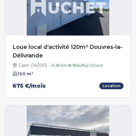
Loue local d'activité 120m² Douvres-la-
Délivrande
Caen
(
14000
)
• À
28
km de
Beaufour-Druval
120
m²
675 €/mois
Location