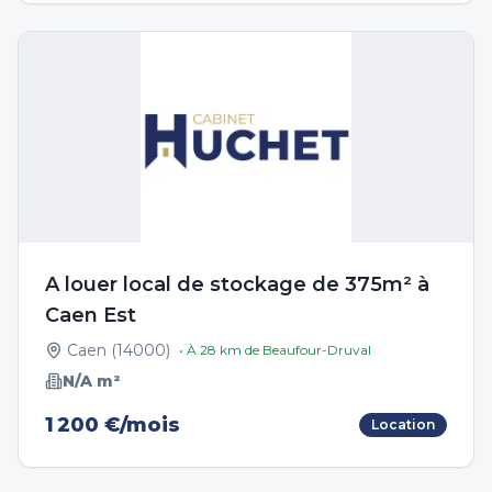
A louer local de stockage de 375m² à
Caen Est
Caen
(
14000
)
• À
28
km de
Beaufour-Druval
N/A
m²
1 200 €/mois
Location