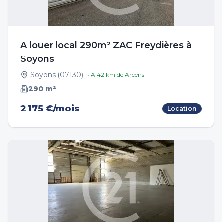
A louer local 290m² ZAC Freydières à
Soyons
Soyons
(
07130
)
• À
42
km de
Arcens
290
m²
2 175 €/mois
Location