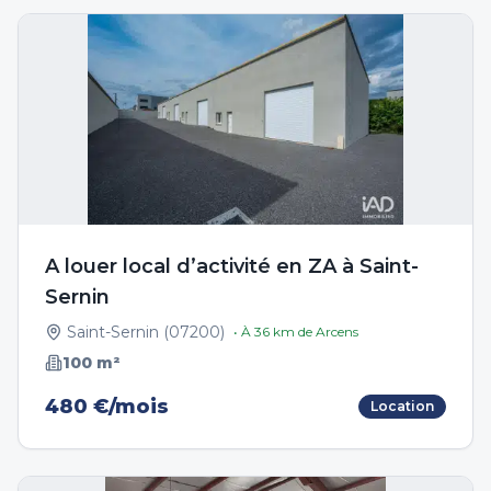
A louer local d’activité en ZA à Saint-
Sernin
Saint-Sernin
(
07200
)
• À
36
km de
Arcens
100
m²
480 €/mois
Location