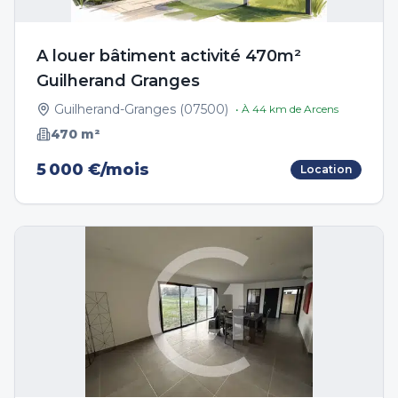
A louer bâtiment activité 470m²
Guilherand Granges
Guilherand-Granges
(
07500
)
• À
44
km de
Arcens
470
m²
5 000 €/mois
Location