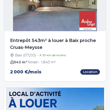
Entrepôt 543m² à louer à Baix proche
Cruas-Meysse
Baix
(
07210
)
• À
39
km de
Arcens
543
m²
Terrain :
1,843
m²
2 000 €/mois
Location