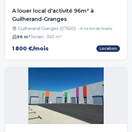
A louer local d'activité 96m² à
Guilherand-Granges
Guilherand-Granges
(
07500
)
• À
44
km de
Arcens
96
m²
Terrain :
360
m²
1 800 €/mois
Location