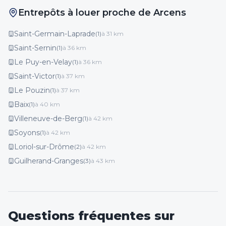
Entrepôts à louer proche de Arcens
Saint-Germain-Laprade
(
1
)
à
31
km
Saint-Sernin
(
1
)
à
36
km
Le Puy-en-Velay
(
1
)
à
36
km
Saint-Victor
(
1
)
à
37
km
Le Pouzin
(
1
)
à
37
km
Baix
(
1
)
à
40
km
Villeneuve-de-Berg
(
1
)
à
42
km
Soyons
(
1
)
à
42
km
Loriol-sur-Drôme
(
2
)
à
42
km
Guilherand-Granges
(
3
)
à
43
km
Questions fréquentes sur