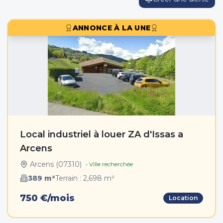
ANNONCE À LA UNE
Local industriel à louer ZA d'Issas a
Arcens
Arcens
(
07310
)
• Ville recherchée
389
m²
Terrain :
2,698
m²
750 €/mois
Location