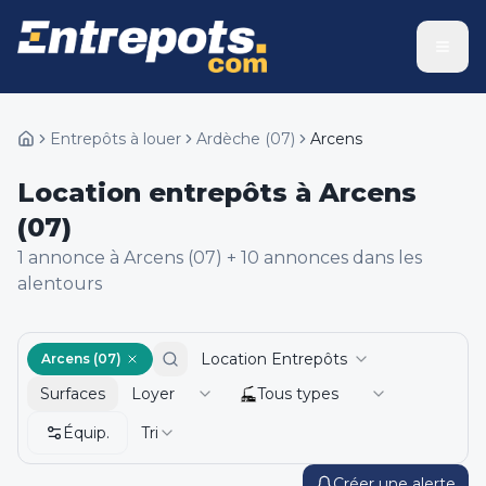
Entrepôts à louer
Ardèche
(
07
)
Arcens
Location entrepôts à Arcens
(07)
1
annonce
à Arcens (07)
+
10
annonce
s
dans les
alentours
Location Entrepôts
Arcens (07)
Surfaces
Loyer
Tous types
Équip.
Tri
Créer une alerte