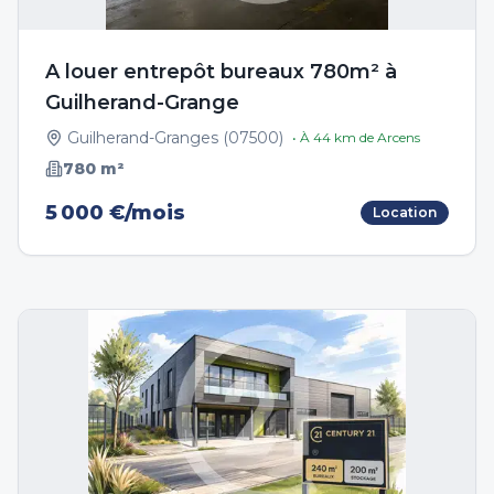
A louer entrepôt bureaux 780m² à
Guilherand-Grange
Guilherand-Granges
(
07500
)
• À
44
km de
Arcens
780
m²
5 000 €/mois
Location