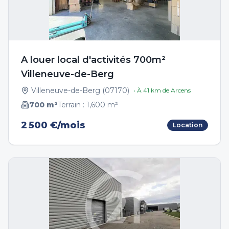
A louer local d'activités 700m²
Villeneuve-de-Berg
Villeneuve-de-Berg
(
07170
)
• À
41
km de
Arcens
700
m²
Terrain :
1,600
m²
2 500 €/mois
Location