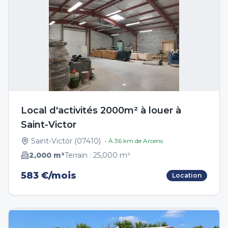
Local d'activités 2000m² à louer à
Saint-Victor
Saint-Victor
(
07410
)
• À
36
km de
Arcens
2,000
m²
Terrain :
25,000
m²
583 €/mois
Location