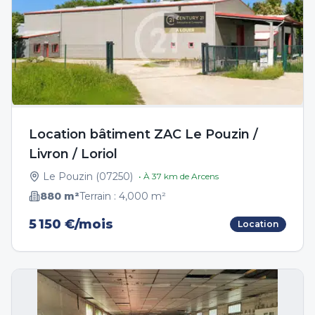
Location bâtiment ZAC Le Pouzin /
Livron / Loriol
Le Pouzin
(
07250
)
• À
37
km de
Arcens
880
m²
Terrain :
4,000
m²
5 150 €/mois
Location