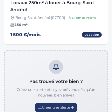
Locaux 250m² à louer à Bourg-Saint-
Andéol
Bourg-Saint-Andéol
(
07700
)
• À
64
km de
Arcens
250
m²
1 500 €/mois
Location
Pas trouvé votre bien ?
Créez une alerte et soyez prévenu dès qu'un
nouveau bien arrive !
Créer une alerte