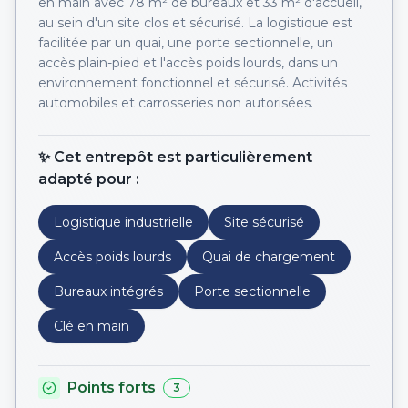
en main avec 78 m² de bureaux et 33 m² d'accueil,
au sein d'un site clos et sécurisé. La logistique est
facilitée par un quai, une porte sectionnelle, un
accès plain-pied et l'accès poids lourds, dans un
environnement fonctionnel et sécurisé. Activités
automobiles et carrosseries non autorisées.
✨ Cet entrepôt est particulièrement
adapté pour :
Logistique industrielle
Site sécurisé
Accès poids lourds
Quai de chargement
Bureaux intégrés
Porte sectionnelle
Clé en main
Points forts
3