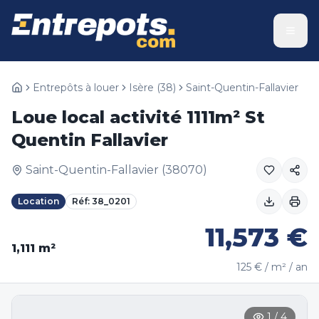
Entrepôts à louer
Isère
(
38
)
Saint-Quentin-Fallavier
Loue local activité 1111m² St
Quentin Fallavier
Saint-Quentin-Fallavier
(
38070
)
Location
Réf:
38_0201
11,573
€
1,111
m²
125
€ / m² / an
1
/
4