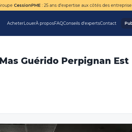
Groupe
CessionPME
: 25 ans d'expertise aux côtés des entreprise
Acheter
Louer
À propos
FAQ
Conseils d'experts
Contact
Pub
 Mas Guérido Perpignan Est