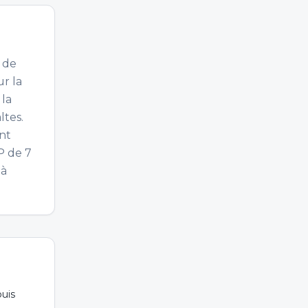
t de
ur la
 la
ltes.
ont
P de 7
 à
puis