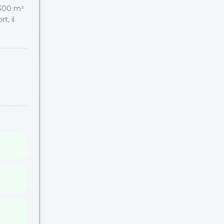
.300 m²
t, il