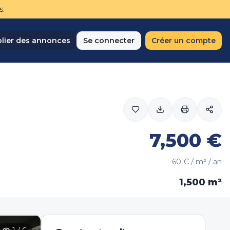
s.
lier des annonces
Se connecter
Créer un compte
7,500
€
60
€ / m² / an
1,500
m²