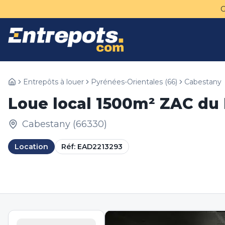
Entrepôts à louer
Pyrénées-Orientales
(
66
)
Cabestany
Loue local 1500m² ZAC du
Cabestany
(
66330
)
Location
Réf:
EAD2213293