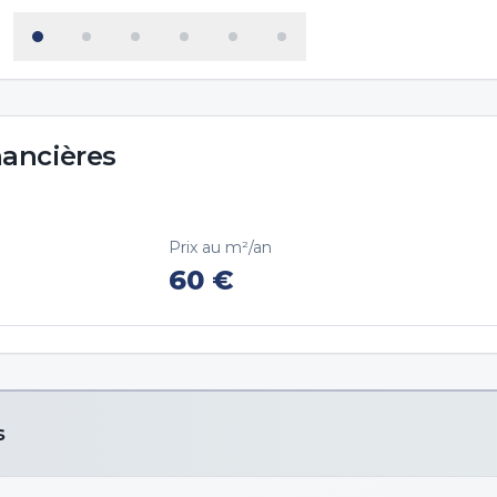
nancières
Prix au m²/an
60
€
s