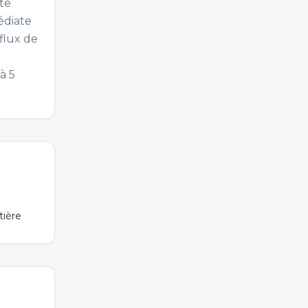
te
édiate
flux de
à 5
tière