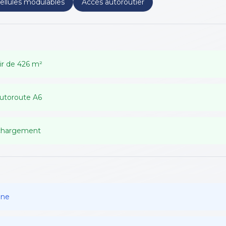
ellules modulables
Accès autoroutier
tir de 426 m²
autoroute A6
 chargement
ine