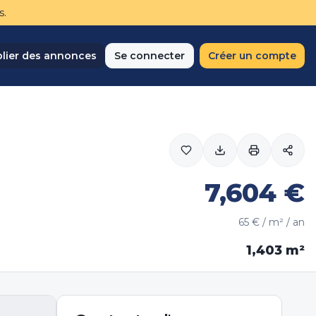
s.
lier des annonces
Se connecter
Créer un compte
7,604
€
65
€ / m² / an
1,403
m²