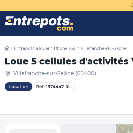
Entrepôts à louer
Rhône
(
69
)
Villefranche-sur-Saône
Loue 5 cellules d'activités
Villefranche-sur-Saône
(
69400
)
Location
Réf:
1374447-0L