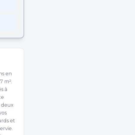
ns en
77 m².
és à
te
, deux
vos
urds et
ervie.