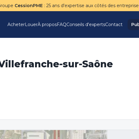
Groupe
CessionPME
: 25 ans d'expertise aux côtés des entreprise
Acheter
Louer
À propos
FAQ
Conseils d'experts
Contact
Pub
 Villefranche-sur-Saône