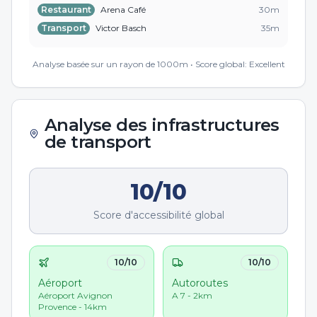
Restaurant
Arena Café
30
m
Transport
Victor Basch
35
m
Commerce
Boulangerie de L Etoile
38
m
Analyse basée sur un rayon de 1000m • Score global:
Excellent
Analyse des infrastructures
de transport
10
/10
Score d'accessibilité global
10
/10
10
/10
Aéroport
Autoroutes
Aéroport Avignon
A 7 - 2km
Provence - 14km