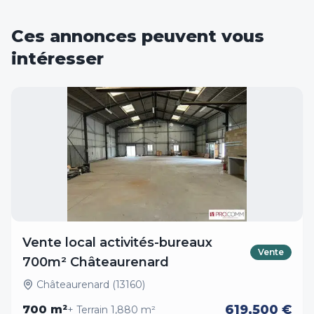
Ces annonces peuvent vous
intéresser
Vente local activités-bureaux
Vente
700m² Châteaurenard
Châteaurenard (13160)
619,500 €
700
m²
+ Terrain
1,880
m²