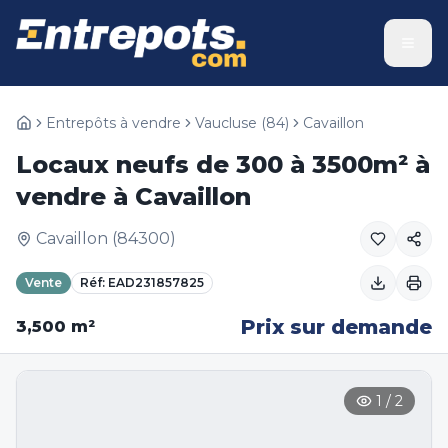
Entrepôts à vendre
Vaucluse
(
84
)
Cavaillon
Locaux neufs de 300 à 3500m² à
vendre à Cavaillon
Cavaillon
(
84300
)
Vente
Réf:
EAD231857825
Prix sur demande
3,500
m²
1
/
2