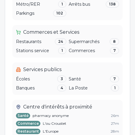
Métro/RER
Arrêts bus
1
138
Parkings
102
Commerces et Services
Restaurants
Supermarchés
24
8
Stations service
Commerces
1
7
Services publics
Écoles
Santé
3
7
Banques
La Poste
4
1
Centre d'intérêts à proximité
Santé
pharmacy anonyme
26
m
Commerce
L'ou Croustet
27
m
Restaurant
L'Europe
28
m