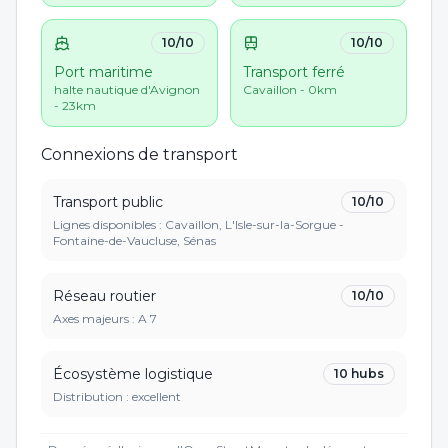
10
/10
10
/10
Port maritime
Transport ferré
halte nautique d'Avignon
Cavaillon - 0km
- 23km
Connexions de transport
Transport public
10
/10
Lignes disponibles : Cavaillon, L'Isle-sur-la-Sorgue -
Fontaine-de-Vaucluse, Sénas
Réseau routier
10
/10
Axes majeurs :
A 7
Écosystème logistique
10
hubs
Distribution :
excellent