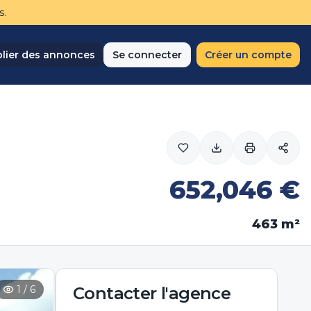
s.
lier des annonces
Se connecter
Créer un compte
652,046
€
463
m²
1
/
6
Contacter
l'agence