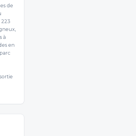
ces de
u
e 223
igneux,
s à
ides en
 parc
sortie