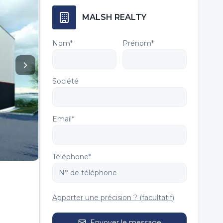
MALSH REALTY
Nom*
Prénom*
Société
Email*
Téléphone*
Apporter une précision ? (facultatif)
Envoyer le message