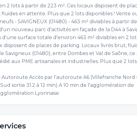
 en 2 lots à partir de 223 m². Ces locaux disposent de pla
 fluides en attente. Plus que 2 lots disponibles ! Vente o
 neufs - SAVIGNEUX (01480) - 463 m² divisibles à partir d
 d'un nouveau parc d'activités en façade de la D44 à Sav
 d'une surface totale d'environ 463 m² divisibles en 2 lot
x disposent de places de parking. Locaux livrés brut, flu
e Savigneux (01480), entre Dombes et Val de Saône, ce
édié aux PME artisanales et industrielles. Plus que 2 lots
Autoroute Accès par l'autoroute A6 (Villefranche Nord 
e Sud sortie 31.2 à 12 min) A 10 min de l'agglomération de
'agglomération Lyonnaise
ervices