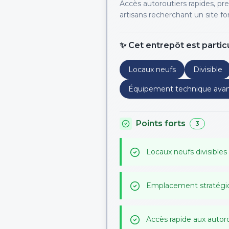
Accès autoroutiers rapides, pr
artisans recherchant un site fo
✨ Cet entrepôt est partic
Locaux neufs
Divisible
Équipement technique ava
Points forts
3
Locaux neufs divisibles
Emplacement stratégiq
Accès rapide aux autorou