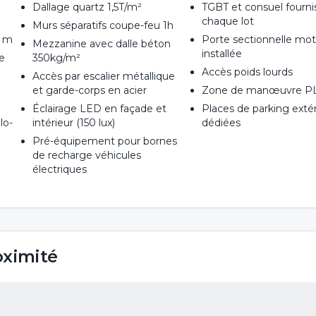
Dallage quartz 1,5T/m²
TGBT et consuel fourni
chaque lot
Murs séparatifs coupe-feu 1h
0 m
Porte sectionnelle mot
Mezzanine avec dalle béton
installée
e
350kg/m²
Accès poids lourds
Accès par escalier métallique
et garde-corps en acier
Zone de manœuvre P
Éclairage LED en façade et
Places de parking exté
lo-
intérieur (150 lux)
dédiées
Pré-équipement pour bornes
de recharge véhicules
électriques
oximité