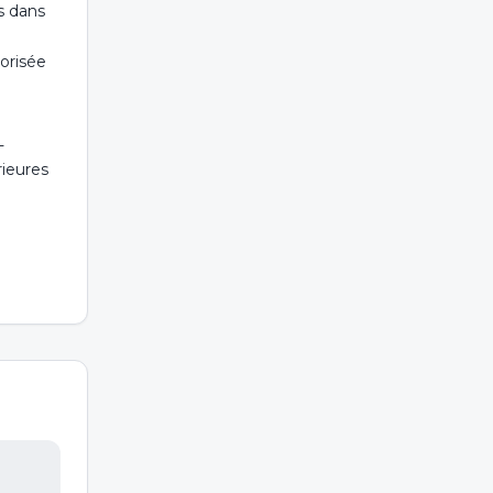
s dans
orisée
L
rieures