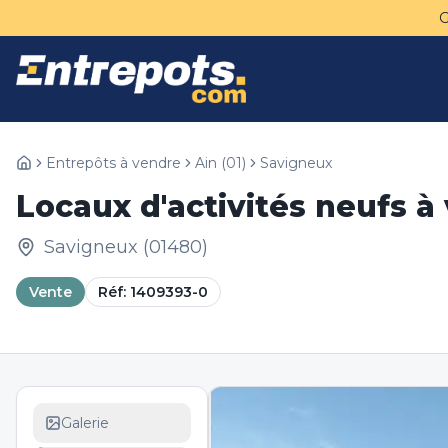
Entrepôts à vendre
Ain
(
01
)
Savigneux
Locaux d'activités neufs 
Savigneux
(
01480
)
Vente
Réf:
1409393-0
Galerie