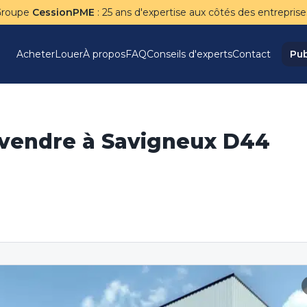
Groupe
CessionPME
: 25 ans d'expertise aux côtés des entreprise
Acheter
Louer
À propos
FAQ
Conseils d'experts
Contact
Pub
à vendre à Savigneux D44