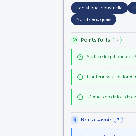
Logistique industrielle
H
Nombreux quais
Points forts
3
Surface logistique de 
Hauteur sous plafond 
53 quais poids lourds a
Bon à savoir
3