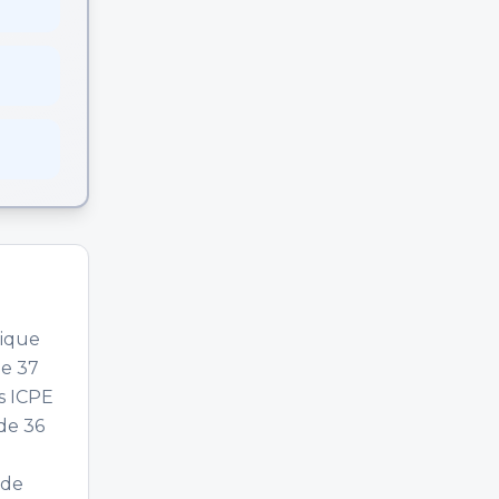
tique
de 37
es ICPE
 de 36
 de