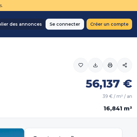
s.
lier des annonces
Se connecter
Créer un compte
56,137
€
39
€ / m² / an
16,841
m²