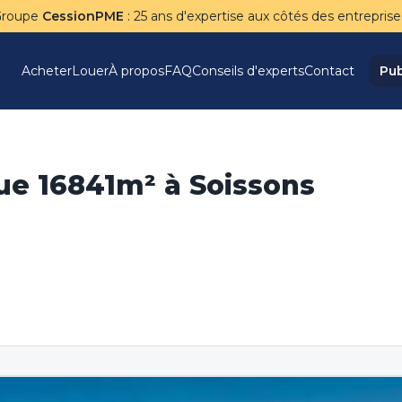
Groupe
CessionPME
: 25 ans d'expertise aux côtés des entreprise
Acheter
Louer
À propos
FAQ
Conseils d'experts
Contact
Pub
que 16841m² à Soissons