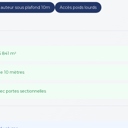
auteur sous plafond 10m
Accès poids lourds
16 841 m²
de 10 mètres
vec portes sectionnelles