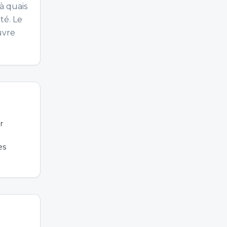
à quais
té. Le
uvre
r
es