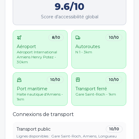
9.6
/10
Score d'accessibilité global
8
/10
10
/10
Aéroport
Autoroutes
Aéroport International
N 1 - 3km
Amiens Henry Potez -
30km
10
/10
10
/10
Port maritime
Transport ferré
Halte nautique d'Amiens -
Gare Saint-Roch - 1km
1km
Connexions de transport
Transport public
10
/10
Lignes disponibles : Gare Saint-Roch, Amiens, Longueau