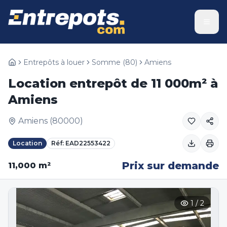
Entrepôts à louer
Somme
(
80
)
Amiens
Location entrepôt de 11 000m² à
Amiens
Amiens
(
80000
)
Location
Réf:
EAD22553422
Prix sur demande
11,000
m²
1
/
2