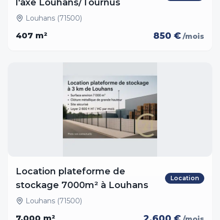
l'axe Louhans/Tournus
Louhans (71500)
850 €
407
m²
/mois
Location plateforme de
Location
stockage 7000m² à Louhans
Louhans (71500)
2,600 €
7,000
m²
/mois