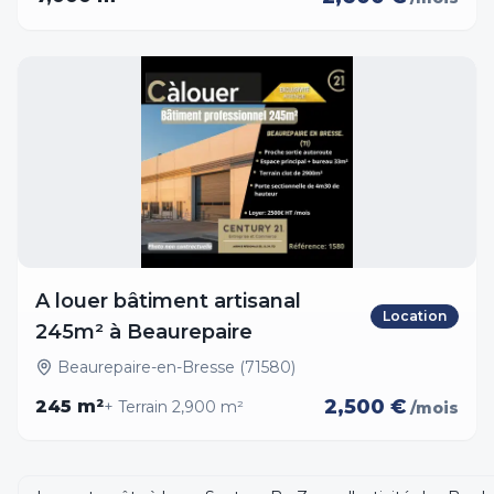
A louer bâtiment artisanal
Location
245m² à Beaurepaire
Beaurepaire-en-Bresse (71580)
2,500 €
245
m²
+ Terrain
2,900
m²
/mois