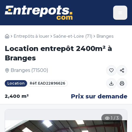
Entrepôts à louer
Saône-et-Loire
(
71
)
Branges
Location entrepôt 2400m² à
Branges
Branges
(
71500
)
Location
Réf:
EAD22896626
Prix sur demande
2,400
m²
1
/
3