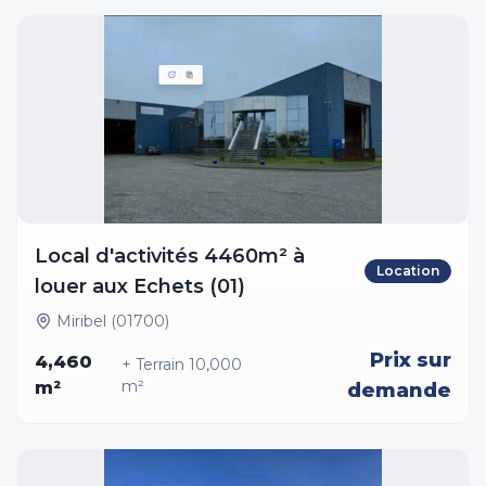
Local d'activités 4460m² à
Location
louer aux Echets (01)
Miribel (01700)
Prix sur
4,460
+ Terrain
10,000
m²
m²
demande