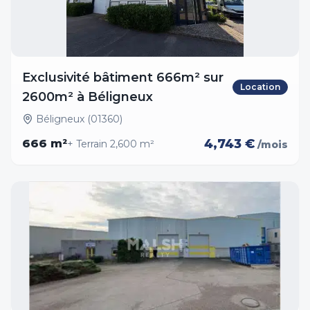
Exclusivité bâtiment 666m² sur
Location
2600m² à Béligneux
Béligneux (01360)
4,743 €
666
m²
+ Terrain
2,600
m²
/mois