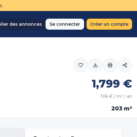
s.
lier des annonces
Se connecter
Créer un compte
1,799
€
106
€ / m² / an
203
m²