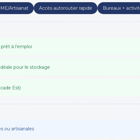
ME/Artisanat
Accès autoroutier rapide
Bureaux + activit
 prêt à l'emploi
idéale pour le stockage
ocade Est)
s ou artisanales