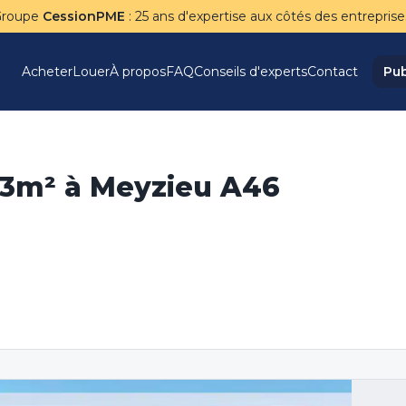
Groupe
CessionPME
: 25 ans d'expertise aux côtés des entreprise
Acheter
Louer
À propos
FAQ
Conseils d'experts
Contact
Pub
203m² à Meyzieu A46