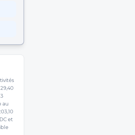
tivités
 29,40
 3
o au
203,10
DC et
ible