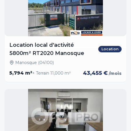
Location local d'activité
Location
5800m² RT2020 Manosque
Manosque (04100)
43,455 €
5,794
m²
+ Terrain
11,000
m²
/mois