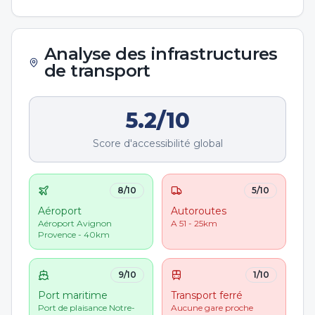
Analyse des infrastructures
de transport
5.2
/10
Score d'accessibilité global
8
/10
5
/10
Aéroport
Autoroutes
Aéroport Avignon
A 51 - 25km
Provence - 40km
9
/10
1
/10
Port maritime
Transport ferré
Port de plaisance Notre-
Aucune gare proche