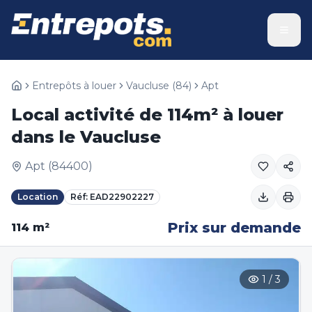
Entrepôts à louer
Vaucluse
(
84
)
Apt
Local activité de 114m² à louer
dans le Vaucluse
Apt
(
84400
)
Location
Réf:
EAD22902227
Prix sur demande
114
m²
1
/
3