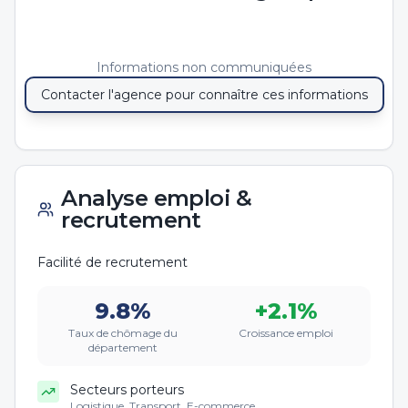
Informations non communiquées
Contacter l'agence pour connaître ces informations
Analyse emploi &
recrutement
Facilité de recrutement
9.8
%
+
2.1
%
Taux de chômage du
Croissance emploi
département
Secteurs porteurs
Logistique, Transport, E-commerce