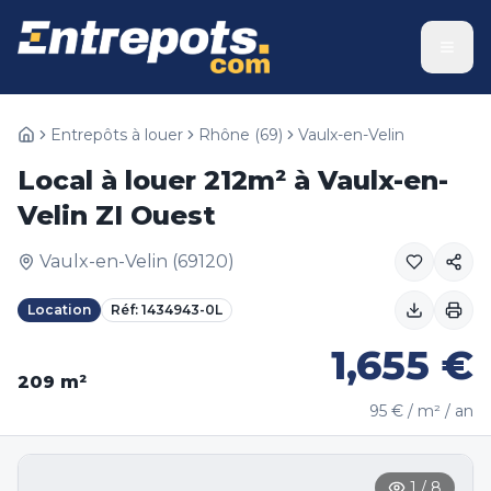
Entrepôts à louer
Rhône
(
69
)
Vaulx-en-Velin
Local à louer 212m² à Vaulx-en-
Velin ZI Ouest
Vaulx-en-Velin
(
69120
)
Location
Réf:
1434943-0L
1,655
€
209
m²
95
€ / m² / an
1
/
8