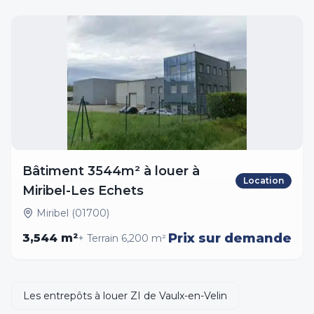
Bâtiment 3544m² à louer à
Location
Miribel-Les Echets
Miribel (01700)
Prix sur demande
3,544
m²
+ Terrain
6,200
m²
Les entrepôts à louer ZI de Vaulx-en-Velin