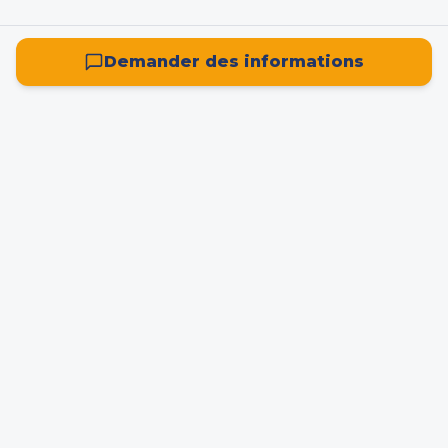
Demander des informations
La plateforme française de référence pour la
recherche, la location et l'achat d'entrepôts ou de
locaux d'activité. Spécialisée 100% entrepôts avec
des données enrichies par intelligence artificielle.