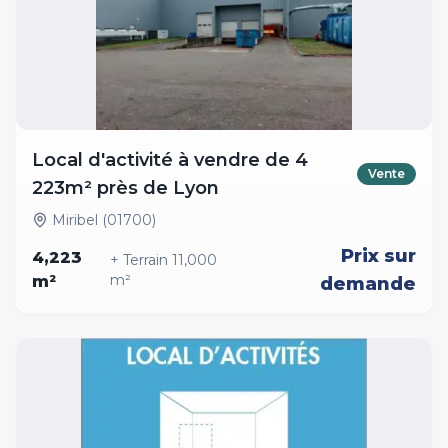
Local d'activité à vendre de 4
Vente
223m² près de Lyon
Miribel (01700)
Prix sur
4,223
+ Terrain
11,000
m²
m²
demande