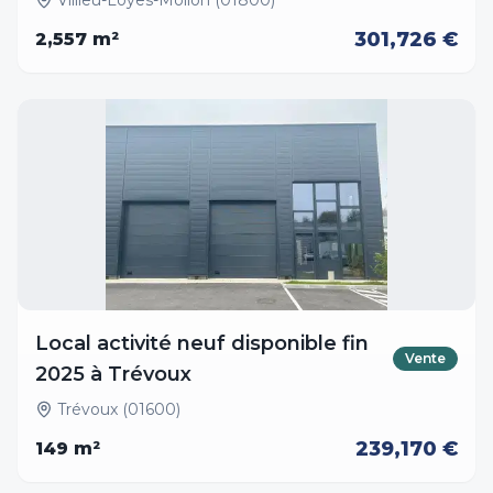
Villieu-Loyes-Mollon (01800)
301,726 €
2,557
m²
Local activité neuf disponible fin
Vente
2025 à Trévoux
Trévoux (01600)
239,170 €
149
m²