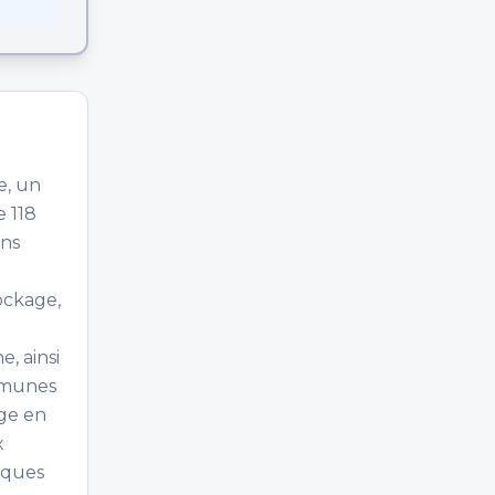
e, un
e 118
ons
ockage,
, ainsi
mmunes
age en
x
iques