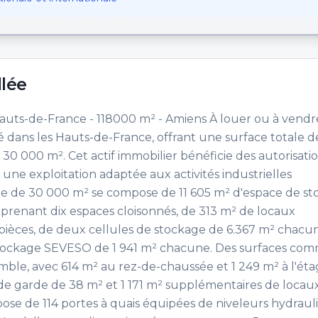
llée
auts-de-France - 118000 m² - Amiens À louer ou à vendr
 dans les Hauts-de-France, offrant une surface totale d
e 30 000 m². Cet actif immobilier bénéficie des autorisati
une exploitation adaptée aux activités industrielles
e de 30 000 m² se compose de 11 605 m² d'espace de st
renant dix espaces cloisonnés, de 313 m² de locaux
 pièces, de deux cellules de stockage de 6.367 m² chacune
stockage SEVESO de 1 941 m² chacune. Des surfaces co
ble, avec 614 m² au rez-de-chaussée et 1 249 m² à l'ét
e de garde de 38 m² et 1 171 m² supplémentaires de locau
pose de 114 portes à quais équipées de niveleurs hydraul