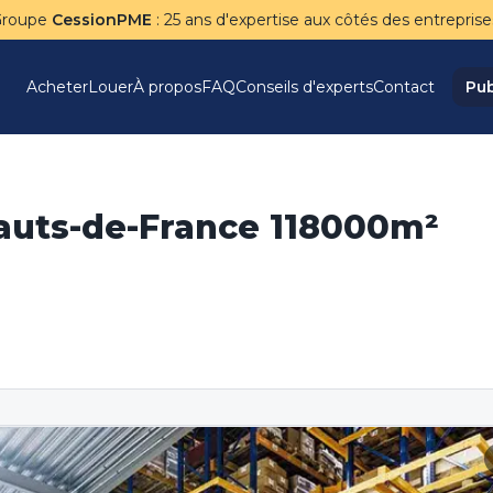
Groupe
CessionPME
: 25 ans d'expertise aux côtés des entreprise
Acheter
Louer
À propos
FAQ
Conseils d'experts
Contact
Pub
Hauts-de-France 118000m²