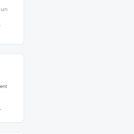
u
r un
s
ment
L