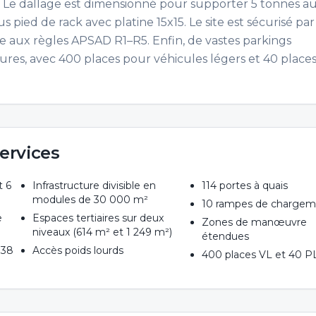
. Le dallage est dimensionné pour supporter 5 tonnes a
s pied de rack avec platine 15x15. Le site est sécurisé pa
 aux règles APSAD R1–R5. Enfin, de vastes parkings
ures, avec 400 places pour véhicules légers et 40 place
ervices
t 6
Infrastructure divisible en
114 portes à quais
modules de 30 000 m²
10 rampes de charge
e
Espaces tertiaires sur deux
Zones de manœuvre
niveaux (614 m² et 1 249 m²)
étendues
 38
Accès poids lourds
400 places VL et 40 P