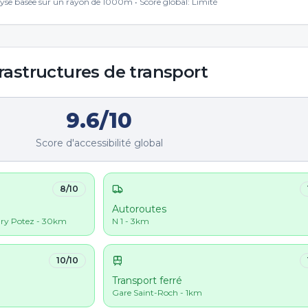
yse basée sur un rayon de 1000m • Score global:
Limité
rastructures de transport
9.6
/10
Score d'accessibilité global
8
/10
Autoroutes
nry Potez - 30km
N 1 - 3km
10
/10
Transport ferré
Gare Saint-Roch - 1km