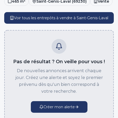
465
m²
Saint-Genis-Laval
(
69230
)
Vente
Voir tous les entrepôts
à vendre
à
Saint-Genis-Laval
Pas de résultat ? On veille pour vous !
De nouvelles annonces arrivent chaque
jour. Créez une alerte et soyez le premier
prévenu dès qu'un bien correspond à
votre recherche.
Créer mon alerte