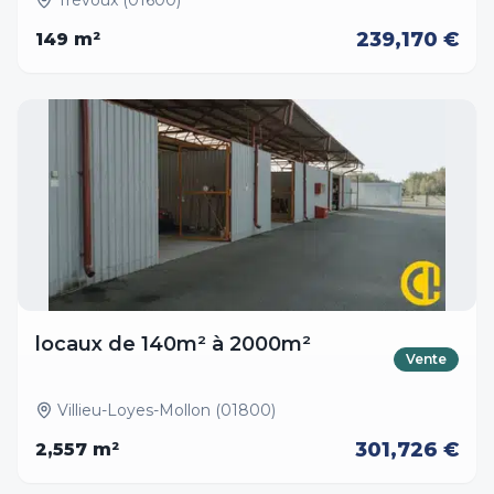
Trévoux (01600)
239,170 €
149
m²
locaux de 140m² à 2000m²
Vente
Villieu-Loyes-Mollon (01800)
301,726 €
2,557
m²