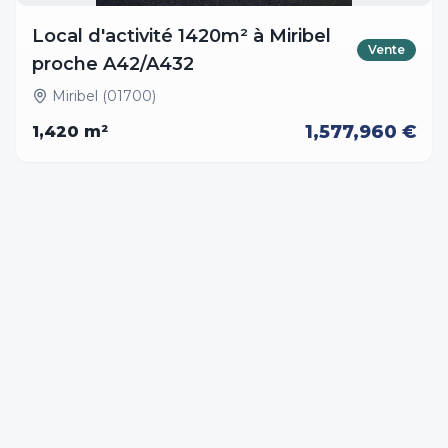
Local d'activité 1420m² à Miribel
Vente
proche A42/A432
Miribel (01700)
1,577,960 €
1,420
m²