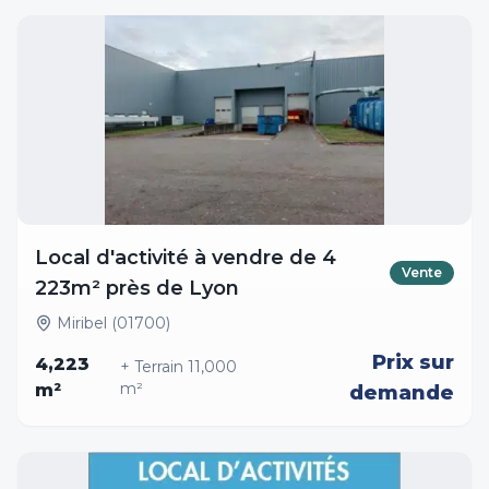
Local d'activité à vendre de 4
Vente
223m² près de Lyon
Miribel (01700)
Prix sur
4,223
+ Terrain
11,000
m²
m²
demande