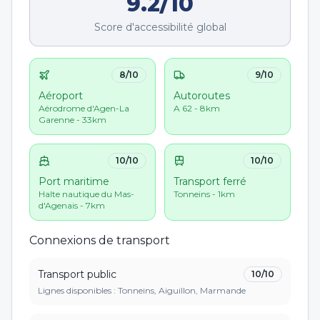
9.2
/10
Score d'accessibilité global
8
/10
9
/10
Aéroport
Autoroutes
Aérodrome d'Agen-La
A 62 - 8km
Garenne - 33km
10
/10
10
/10
Port maritime
Transport ferré
Halte nautique du Mas-
Tonneins - 1km
d'Agenais - 7km
Connexions de transport
Transport public
10
/10
Lignes disponibles : Tonneins, Aiguillon, Marmande