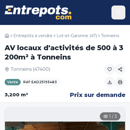
Entrepôts à vendre
Lot-et-Garonne
(
47
)
Tonneins
AV locaux d'activités de 500 à 3
200m² à Tonneins
Tonneins
(
47400
)
Vente
Réf:
EAD25193483
Prix sur demande
3,200
m²
1
/
3