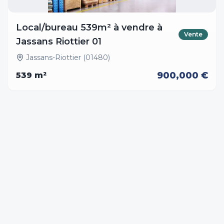
Local/bureau 539m² à vendre à
Vente
Jassans Riottier 01
Jassans-Riottier (01480)
900,000 €
539
m²