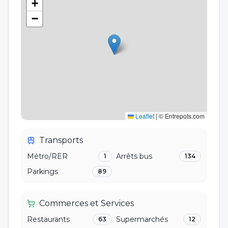
+
−
Leaflet
|
© Entrepots.com
Transports
Métro/RER
Arrêts bus
1
134
Parkings
89
Commerces et Services
Restaurants
Supermarchés
63
12