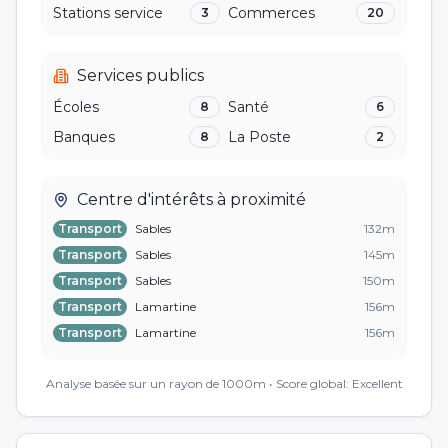
Stations service
Commerces
3
20
Services publics
Écoles
Santé
8
6
Banques
La Poste
8
2
Centre d'intérêts à proximité
Transport
Sables
132
m
Transport
Sables
145
m
Transport
Sables
150
m
Transport
Lamartine
156
m
Transport
Lamartine
156
m
Parking
parking anonyme
156
m
Analyse basée sur un rayon de 1000m • Score global:
Excellent