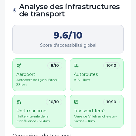
Analyse des infrastructures
de transport
9.6
/10
Score d'accessibilité global
8
/10
10
/10
Aéroport
Autoroutes
Aéroport de Lyon-Bron -
A 6 - 1km
33km
10
/10
10
/10
Port maritime
Transport ferré
Halte Fluviale de la
Gare de Villefranche-sur-
Confluence - 28km
Saône - 1km
Connexions de transport