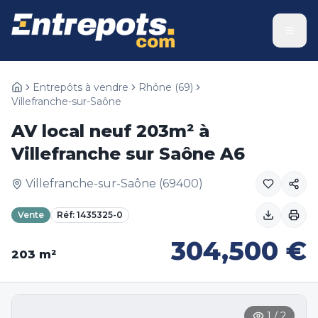
Entrepôts à vendre
Rhône
(
69
)
Villefranche-sur-Saône
AV local neuf 203m² à
Villefranche sur Saône A6
Villefranche-sur-Saône
(
69400
)
Vente
Réf:
1435325-0
304,500
€
203
m²
1
/
2