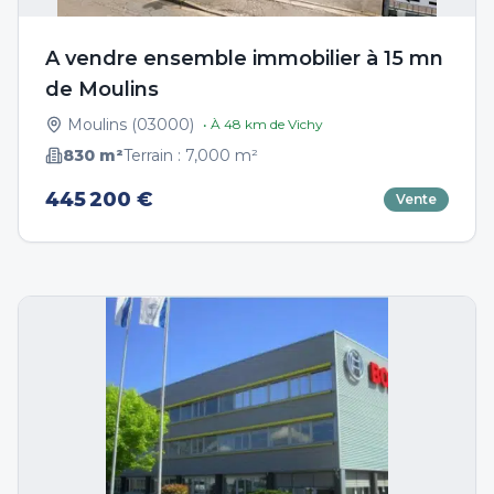
A vendre ensemble immobilier à 15 mn
de Moulins
Moulins
(
03000
)
• À
48
km de
Vichy
830
m²
Terrain :
7,000
m²
445 200 €
Vente