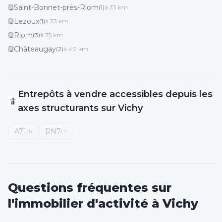
Saint-Bonnet-près-Riom
(
1
)
à
33
km
Lezoux
(
1
)
à
33
km
Riom
(
3
)
à
35
km
Châteaugay
(
2
)
à
40
km
Entrepôts
à vendre
accessibles depuis les
axes structurants
sur Vichy
A71
RN7
(
1
)
(
1
)
Questions fréquentes sur
l'immobilier d'activité
à Vichy