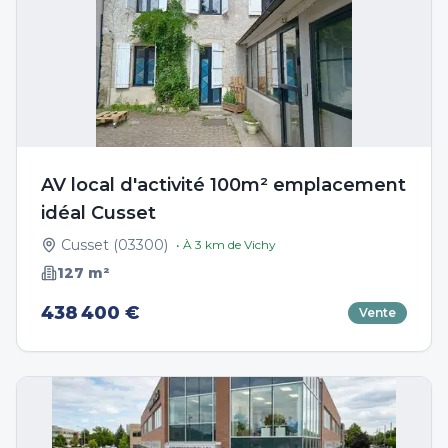
AV local d'activité 100m² emplacement
idéal Cusset
Cusset
(
03300
)
• À
3
km de
Vichy
127
m²
438 400 €
Vente