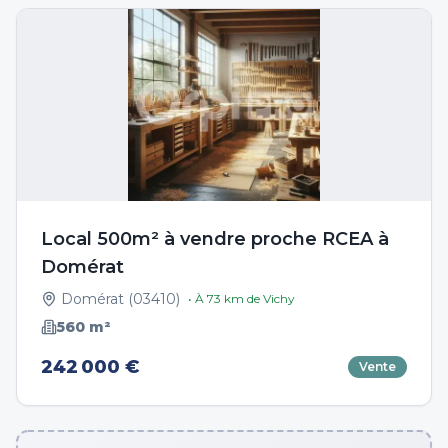
Local 500m² à vendre proche RCEA à
Domérat
Domérat
(
03410
)
• À
73
km de
Vichy
560
m²
242 000 €
Vente