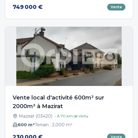
749 000 €
Vente
Vente local d'activité 600m² sur
2000m² à Mazirat
Mazirat
(
03420
)
• À
70
km de
Vichy
600
m²
Terrain :
2,000
m²
230 000 €
Vente