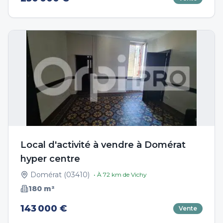
Local d'activité à vendre à Domérat
hyper centre
Domérat
(
03410
)
• À
72
km de
Vichy
180
m²
143 000 €
Vente