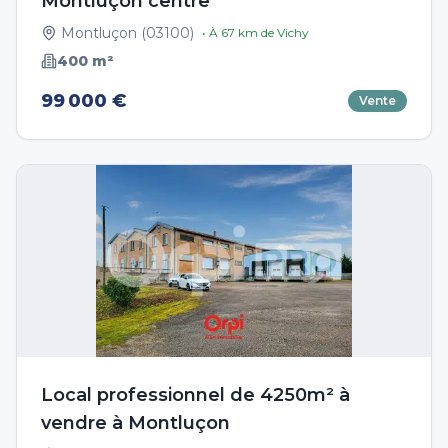
Montluçon centre
Montluçon
(
03100
)
• À
67
km de
Vichy
400
m²
99 000 €
Vente
Local professionnel de 4250m² à
vendre à Montluçon