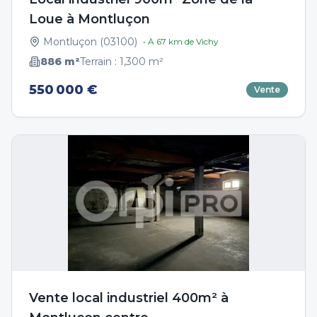
Loue à Montluçon
Montluçon
(
03100
)
• À
67
km de
Vichy
886
m²
Terrain :
1,300
m²
550 000 €
Vente
Vente local industriel 400m² à