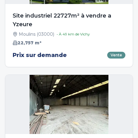
Site industriel 22727m² à vendre a
Yzeure
Moulins
(
03000
)
• À
49
km de
Vichy
22,757
m²
Prix sur demande
Vente