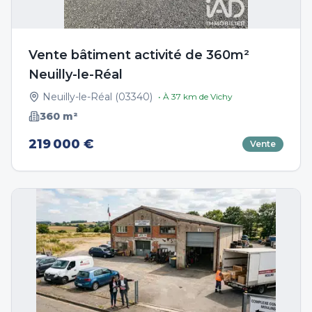
Vente bâtiment activité de 360m²
Neuilly-le-Réal
Neuilly-le-Réal
(
03340
)
• À
37
km de
Vichy
360
m²
219 000 €
Vente