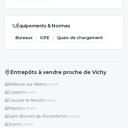
Équipements & Normes
Bureaux
ICPE
Quais de chargement
Entrepôts à vendre proche de Vichy
Bellerive-sur-Allier
(
1
)
à
2
km
Cusset
(
1
)
à
4
km
Creuzier-le-Neuf
(
1
)
à
6
km
Mariol
(
1
)
à
13
km
Saint-Bonnet-de-Rochefort
(
1
)
à
22
km
Joze
(
1
)
à
31
km