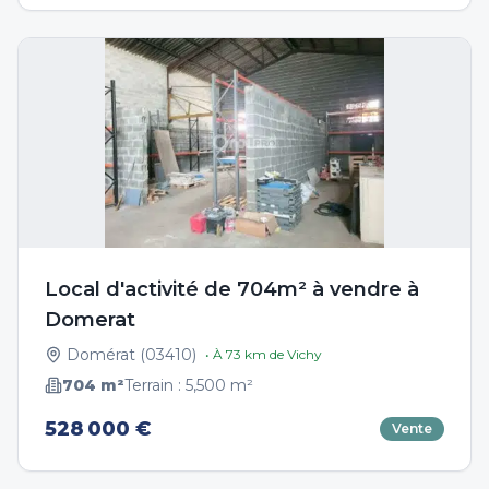
Local d'activité de 704m² à vendre à
Domerat
Domérat
(
03410
)
• À
73
km de
Vichy
704
m²
Terrain :
5,500
m²
528 000 €
Vente