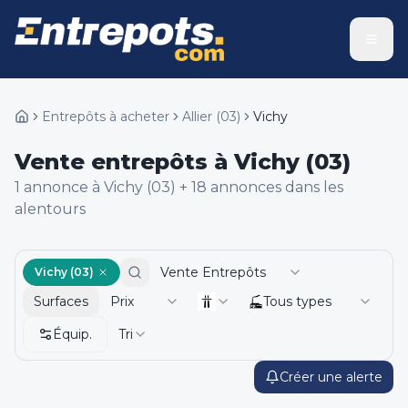
Entrepôts à acheter
Allier
(
03
)
Vichy
Vente entrepôts à Vichy (03)
1
annonce
à Vichy (03)
+
18
annonce
s
dans les
alentours
Vente Entrepôts
Vichy (03)
Surfaces
Prix
Tous types
Équip.
Tri
Créer une alerte