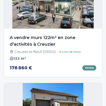
A vendre murs 122m² en zone
d'activités à Creuzier
Creuzier-le-Neuf
(
03300
)
• À
5
km de
Vichy
122
m²
178 860 €
Vente