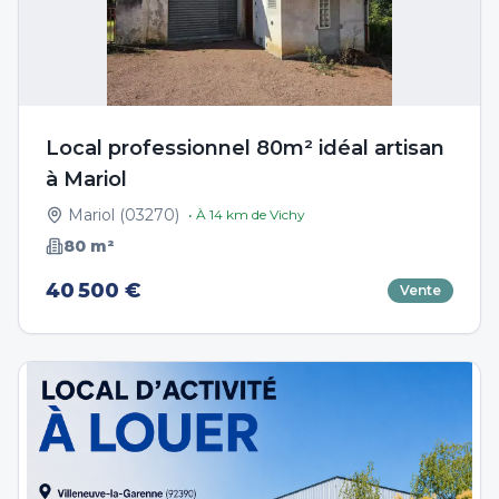
Local professionnel 80m² idéal artisan
à Mariol
Mariol
(
03270
)
• À
14
km de
Vichy
80
m²
40 500 €
Vente