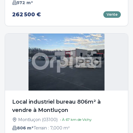
572
m²
262 500 €
Vente
Local industriel bureau 806m² à
vendre à Montluçon
Montluçon
(
03100
)
• À
67
km de
Vichy
806
m²
Terrain :
7,000
m²