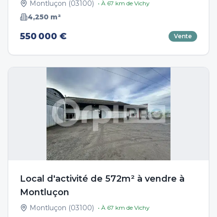
Montluçon
(
03100
)
• À
67
km de
Vichy
4,250
m²
550 000 €
Vente
Local d'activité de 572m² à vendre à
Montluçon
Montluçon
(
03100
)
• À
67
km de
Vichy