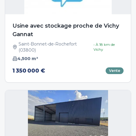
Usine avec stockage proche de Vichy
Gannat
Saint-Bonnet-de-Rochefort
• À
18
km de
Vichy
(
03800
)
4,500
m²
1 350 000 €
Vente