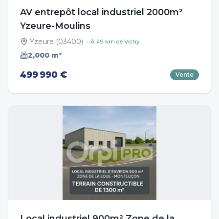
AV entrepôt local industriel 2000m²
Yzeure-Moulins
Yzeure
(
03400
)
• À
49
km de
Vichy
2,000
m²
499 990 €
Vente
Local industriel 900m² Zone de la