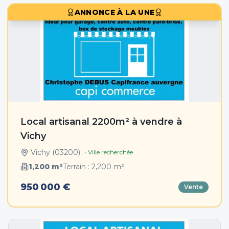
ANNONCE À LA UNE
Local artisanal 2200m² à vendre à
Vichy
Vichy
(
03200
)
• Ville recherchée
1,200
m²
Terrain :
2,200
m²
950 000 €
Vente