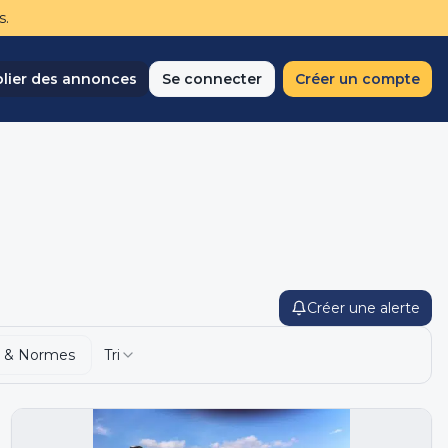
s.
lier des annonces
Se connecter
Créer un compte
Créer une alerte
 & Normes
Tri