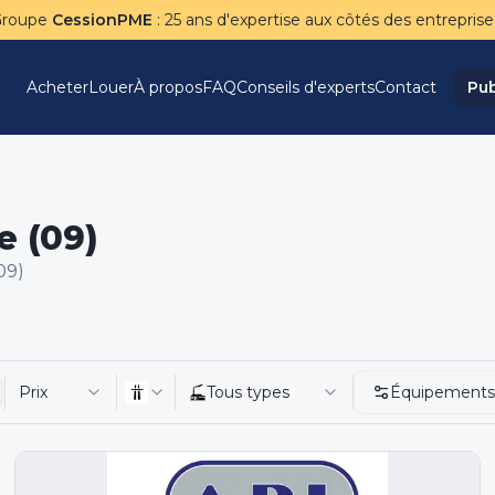
Groupe
CessionPME
: 25 ans d'expertise aux côtés des entreprise
Acheter
Louer
À propos
FAQ
Conseils d'experts
Contact
Pub
e (09)
09)
Prix
Tous types
Équipements