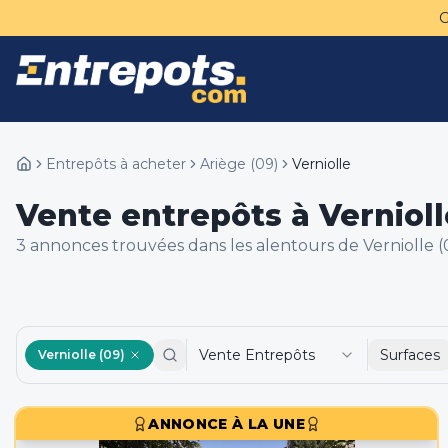
Entrepôts à acheter
Ariège
(
09
)
Verniolle
Vente entrepôts à Vernioll
3
annonce
s
trouvée
s
dans les alentours de
Verniolle (
Vente Entrepôts
Surfaces
Verniolle (09)
ANNONCE À LA UNE