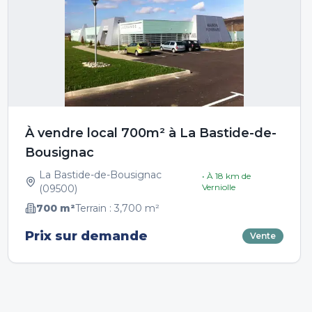
À vendre local 700m² à La Bastide-de-
Bousignac
La Bastide-de-Bousignac
• À
18
km de
Verniolle
(
09500
)
700
m²
Terrain :
3,700
m²
Prix sur demande
Vente