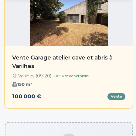
Vente Garage atelier cave et abris à
Varilhes
Varilhes
(
09120
)
• À
5
km de
Verniolle
150
m²
100 000 €
Vente