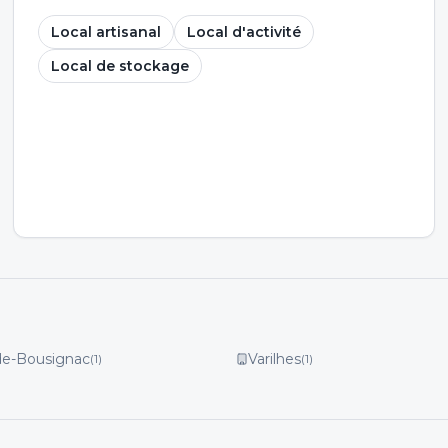
Local artisanal
Local d'activité
Local de stockage
de-Bousignac
Varilhes
(
1
)
(
1
)