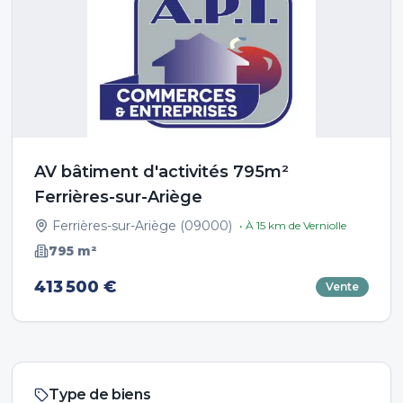
AV bâtiment d'activités 795m²
Ferrières-sur-Ariège
Ferrières-sur-Ariège
(
09000
)
• À
15
km de
Verniolle
795
m²
413 500 €
Vente
Type de biens