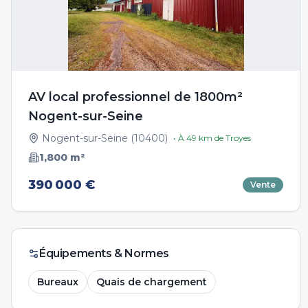
AV local professionnel de 1800m²
Nogent-sur-Seine
Nogent-sur-Seine
(
10400
)
• À
49
km de
Troyes
1,800
m²
390 000 €
Vente
Équipements & Normes
Bureaux
Quais de chargement