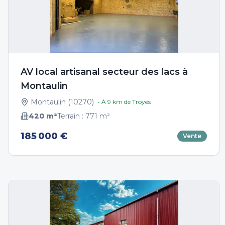
AV local artisanal secteur des lacs à
Montaulin
Montaulin
(
10270
)
• À
9
km de
Troyes
420
m²
Terrain :
771
m²
185 000 €
Vente