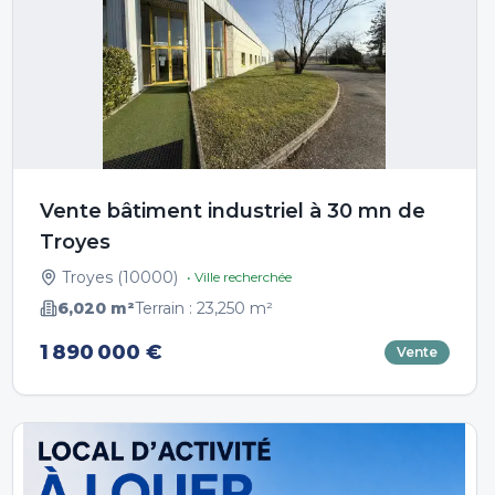
Vente bâtiment industriel à 30 mn de
Troyes
Troyes
(
10000
)
• Ville recherchée
6,020
m²
Terrain :
23,250
m²
1 890 000 €
Vente