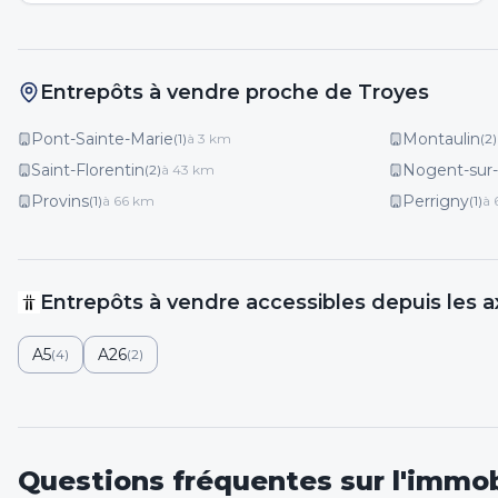
Entrepôts à vendre proche de Troyes
Pont-Sainte-Marie
Montaulin
(
1
)
à
3
km
(
2
)
Saint-Florentin
Nogent-sur-
(
2
)
à
43
km
Provins
Perrigny
(
1
)
à
66
km
(
1
)
à
Entrepôts
à vendre
accessibles depuis les a
A5
A26
(
4
)
(
2
)
Questions fréquentes sur l'immobi