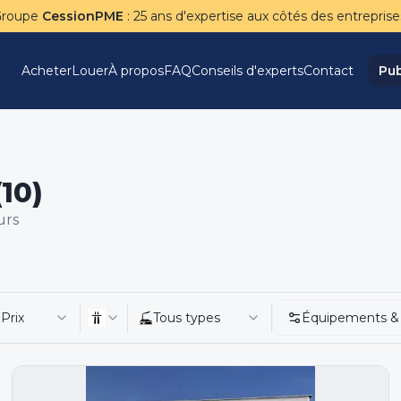
Groupe
CessionPME
: 25 ans d'expertise aux côtés des entreprise
Acheter
Louer
À propos
FAQ
Conseils d'experts
Contact
Pub
10)
urs
Prix
Tous types
Équipements &