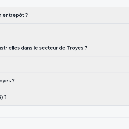
un entrepôt ?
ustrielles dans le secteur de Troyes ?
royes
?
) ?