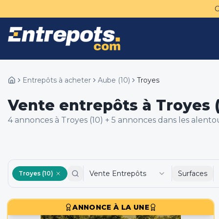
Entrepôts à acheter
Aube
(
10
)
Troyes
Vente entrepôts à Troyes (
4
annonce
s
à Troyes (10)
+
5
annonce
s
dans les alento
Vente Entrepôts
Surfaces
Troyes (10)
ANNONCE À LA UNE