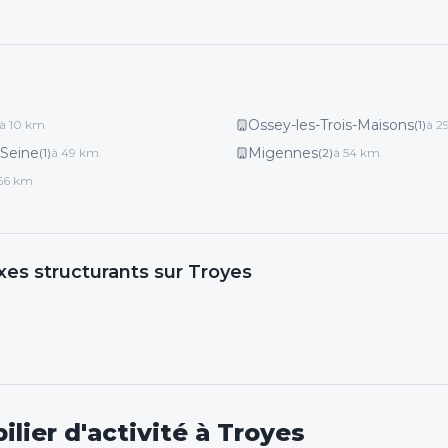
Ossey-les-Trois-Maisons
à
10
km
(
1
)
à
2
Seine
Migennes
(
1
)
à
49
km
(
2
)
à
54
km
66
km
xes structurants
sur Troyes
lier d'activité
à Troyes