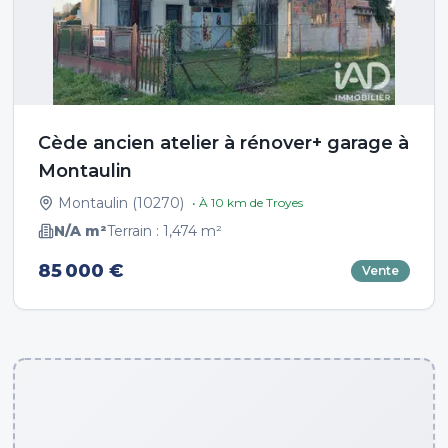
Cède ancien atelier à rénover+ garage à
Montaulin
Montaulin
(
10270
)
• À
10
km de
Troyes
N/A
m²
Terrain :
1,474
m²
85 000 €
Vente