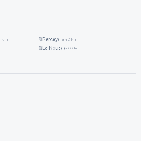
Percey
9
km
(
1
)
à
40
km
La Noue
(
1
)
à
60
km