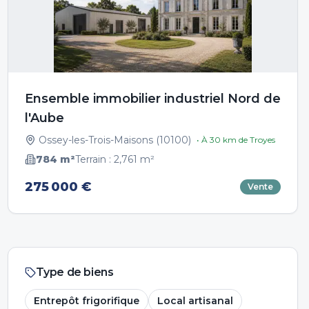
Ensemble immobilier industriel Nord de
l'Aube
Ossey-les-Trois-Maisons
(
10100
)
• À
30
km de
Troyes
784
m²
Terrain :
2,761
m²
275 000 €
Vente
Type de biens
Entrepôt frigorifique
Local artisanal