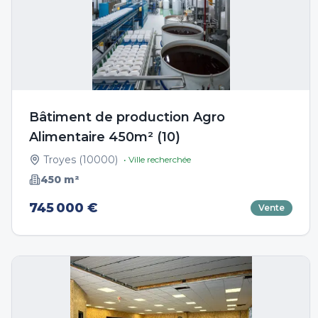
Bâtiment de production Agro
Alimentaire 450m² (10)
Troyes
(
10000
)
• Ville recherchée
450
m²
745 000 €
Vente