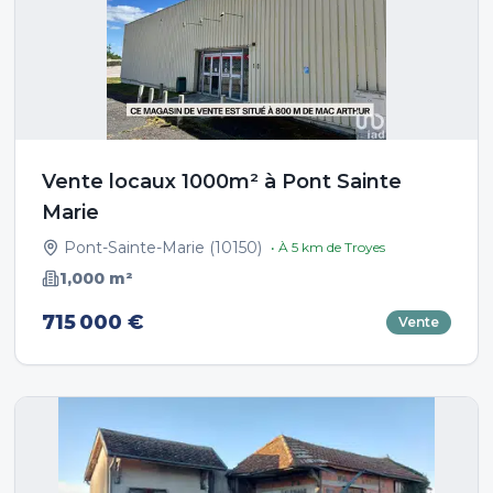
Vente locaux 1000m² à Pont Sainte
Marie
Pont-Sainte-Marie
(
10150
)
• À
5
km de
Troyes
1,000
m²
715 000 €
Vente