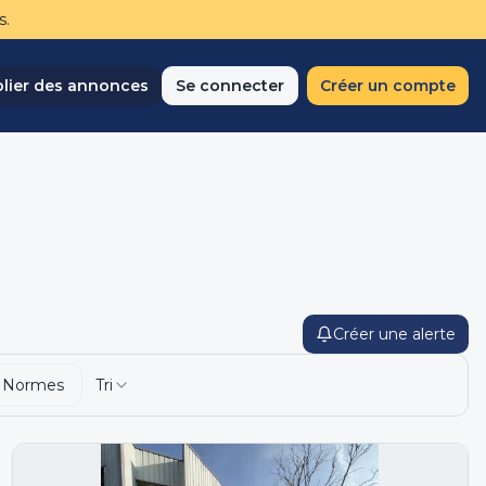
s.
lier des annonces
Se connecter
Créer un compte
Créer une alerte
 Normes
Tri