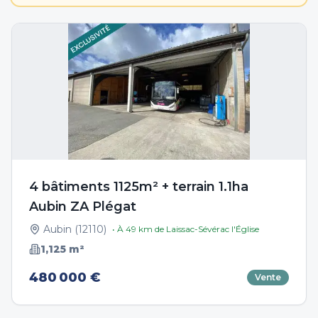
4 bâtiments 1125m² + terrain 1.1ha
Aubin ZA Plégat
Aubin
(
12110
)
• À
49
km de
Laissac-Sévérac l'Église
1,125
m²
480 000 €
Vente