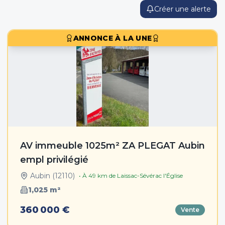
Créer une alerte
ANNONCE À LA UNE
AV immeuble 1025m² ZA PLEGAT Aubin
empl privilégié
Aubin
(
12110
)
• À
49
km de
Laissac-Sévérac l'Église
1,025
m²
360 000 €
Vente