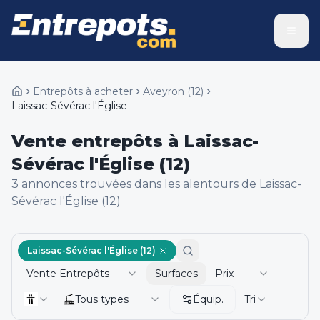
Entrepôts à acheter
Aveyron
(
12
)
Laissac-Sévérac l'Église
Vente entrepôts à Laissac-
Sévérac l'Église (12)
3
annonce
s
trouvée
s
dans les alentours de
Laissac-
Sévérac l'Église (12)
Laissac-Sévérac l'Église (12)
Vente Entrepôts
Surfaces
Prix
Tous types
Équip.
Tri