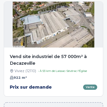
Vend site industriel de 57 000m² à
Decazeville
Viviez
(
12110
)
• À
53
km de
Laissac-Sévérac l'Église
922
m²
Prix sur demande
Vente