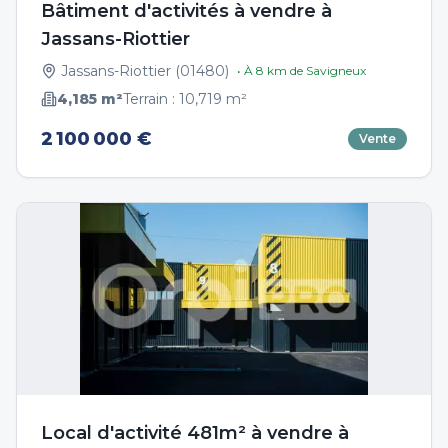
Bâtiment d'activités à vendre à
Jassans-Riottier
Jassans-Riottier
(
01480
)
• À
8
km de
Savigneux
4,185
m²
Terrain :
10,719
m²
2 100 000 €
Vente
Local d'activité 481m² à vendre à