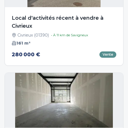
Local d'activités récent à vendre à
Civrieux
Civrieux
(
01390
)
• À
11
km de
Savigneux
161
m²
280 000 €
Vente