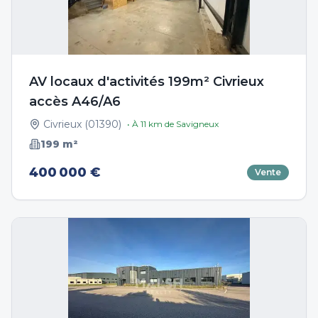
AV locaux d'activités 199m² Civrieux
accès A46/A6
Civrieux
(
01390
)
• À
11
km de
Savigneux
199
m²
400 000 €
Vente