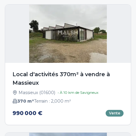
Local d'activités 370m² à vendre à
Massieux
Massieux
(
01600
)
• À
10
km de
Savigneux
370
m²
Terrain :
2,000
m²
990 000 €
Vente