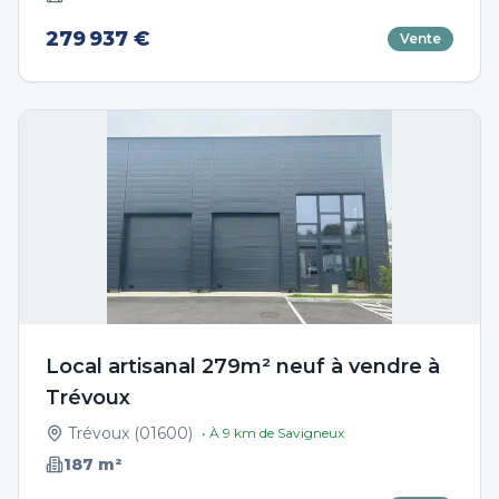
279 937 €
Vente
Local artisanal 279m² neuf à vendre à
Trévoux
Trévoux
(
01600
)
• À
9
km de
Savigneux
187
m²