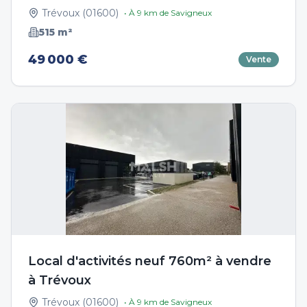
Trévoux
(
01600
)
• À
9
km de
Savigneux
515
m²
49 000 €
Vente
Local d'activités neuf 760m² à vendre
à Trévoux
Trévoux
(
01600
)
• À
9
km de
Savigneux