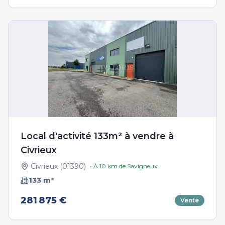
Local d'activité 133m² à vendre à
Civrieux
Civrieux
(
01390
)
• À
10
km de
Savigneux
133
m²
281 875 €
Vente