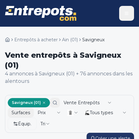
Entrepôts à acheter
Ain
(
01
)
Savigneux
Vente entrepôts à Savigneux
(01)
4
annonce
s
à Savigneux (01)
+
76
annonce
s
dans les
alentours
Vente Entrepôts
Savigneux (01)
Surfaces
Prix
Tous types
Équip.
Tri
Créer une alerte