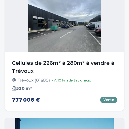
Cellules de 226m² à 280m² à vendre à
Trévoux
Trévoux
(
01600
)
• À
10
km de
Savigneux
520
m²
777 006 €
Vente