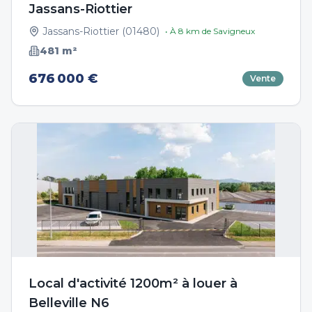
Jassans-Riottier
Jassans-Riottier
(
01480
)
• À
8
km de
Savigneux
481
m²
676 000 €
Vente
Local d'activité 1200m² à louer à
Belleville N6