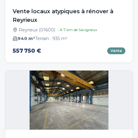
Vente locaux atypiques à rénover à
Reyrieux
Reyrieux
(
01600
)
• À
7
km de
Savigneux
940
m²
Terrain :
935
m²
557 750 €
Vente