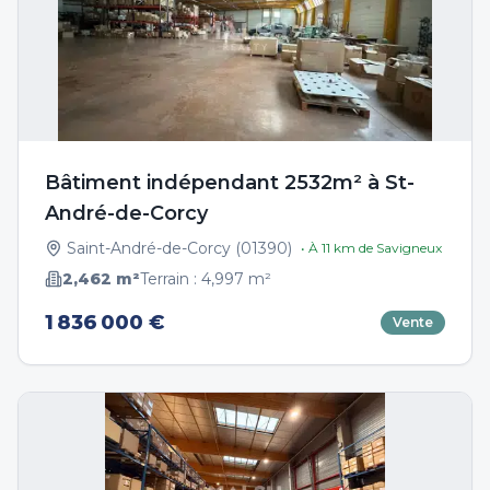
Bâtiment indépendant 2532m² à St-
André-de-Corcy
Saint-André-de-Corcy
(
01390
)
• À
11
km de
Savigneux
2,462
m²
Terrain :
4,997
m²
1 836 000 €
Vente