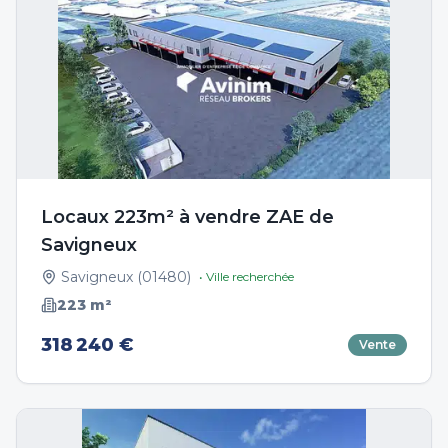
Locaux 223m² à vendre ZAE de
Savigneux
Savigneux
(
01480
)
• Ville recherchée
223
m²
318 240 €
Vente