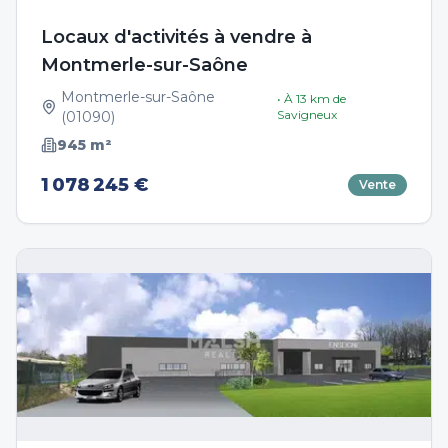
Locaux d'activités à vendre à
Montmerle-sur-Saône
Montmerle-sur-Saône
• À
13
km de
Savigneux
(
01090
)
945
m²
1 078 245 €
Vente