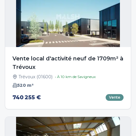
Vente local d'activité neuf de 1709m² à
Trévoux
Trévoux
(
01600
)
• À
10
km de
Savigneux
520
m²
740 255 €
Vente