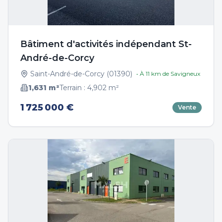
Bâtiment d'activités indépendant St-
André-de-Corcy
Saint-André-de-Corcy
(
01390
)
• À
11
km de
Savigneux
1,631
m²
Terrain :
4,902
m²
1 725 000 €
Vente