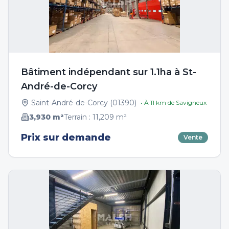
Bâtiment indépendant sur 1.1ha à St-
André-de-Corcy
Saint-André-de-Corcy
(
01390
)
• À
11
km de
Savigneux
3,930
m²
Terrain :
11,209
m²
Prix sur demande
Vente