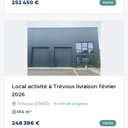
252 450 €
Vente
Local activité à Trévoux livraison février
2026
Trévoux
(
01600
)
• À
9
km de
Savigneux
184
m²
248 386 €
Vente