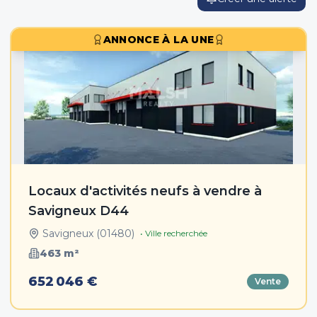
ANNONCE À LA UNE
Locaux d'activités neufs à vendre à
Savigneux D44
Savigneux
(
01480
)
• Ville recherchée
463
m²
652 046 €
Vente