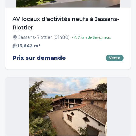
AV locaux d'activités neufs à Jassans-
Riottier
Jassans-Riottier
(
01480
)
• À
7
km de
Savigneux
13,642
m²
Prix sur demande
Vente