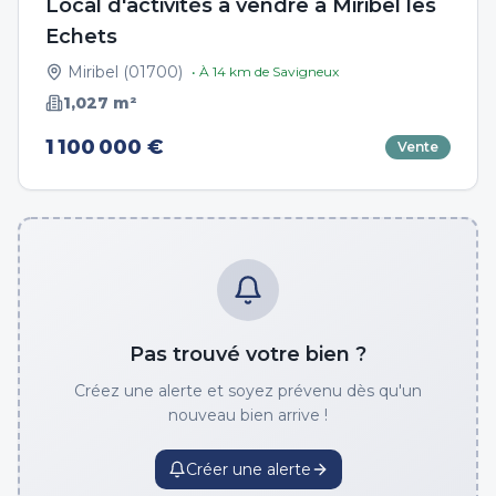
Local d'activités à vendre à Miribel les
Echets
Miribel
(
01700
)
• À
14
km de
Savigneux
1,027
m²
1 100 000 €
Vente
Pas trouvé votre bien ?
Créez une alerte et soyez prévenu dès qu'un
nouveau bien arrive !
Créer une alerte