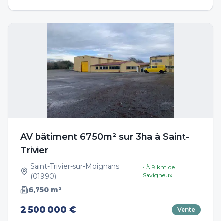
AV bâtiment 6750m² sur 3ha à Saint-
Trivier
Saint-Trivier-sur-Moignans
• À
9
km de
Savigneux
(
01990
)
6,750
m²
2 500 000 €
Vente