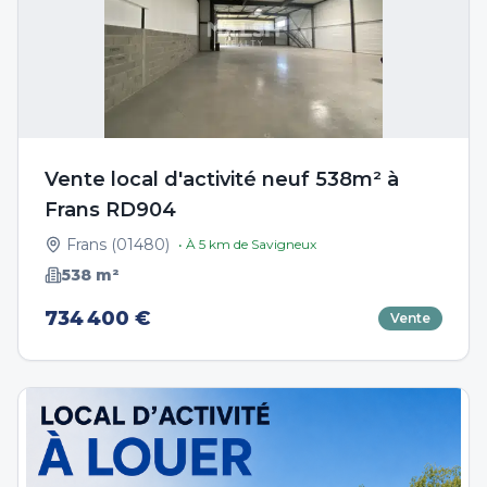
Vente local d'activité neuf 538m² à
Frans RD904
Frans
(
01480
)
• À
5
km de
Savigneux
538
m²
734 400 €
Vente