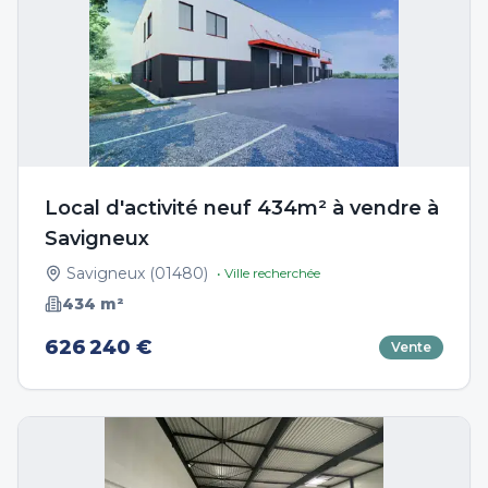
Local d'activité neuf 434m² à vendre à
Savigneux
Savigneux
(
01480
)
• Ville recherchée
434
m²
626 240 €
Vente