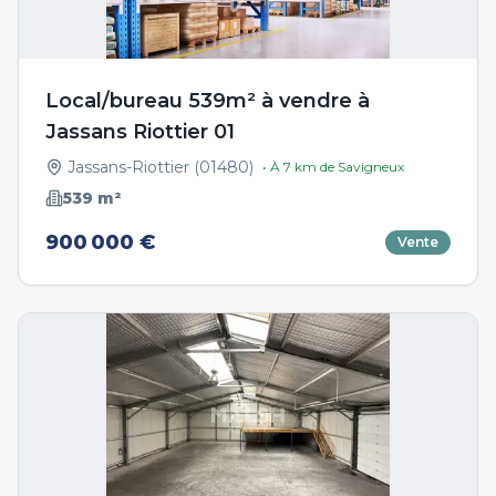
Local/bureau 539m² à vendre à
Jassans Riottier 01
Jassans-Riottier
(
01480
)
• À
7
km de
Savigneux
539
m²
900 000 €
Vente