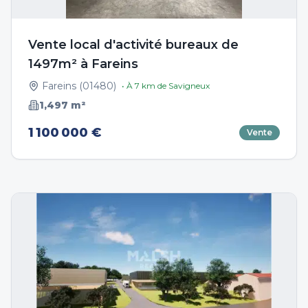
Vente local d'activité bureaux de
1497m² à Fareins
Fareins
(
01480
)
• À
7
km de
Savigneux
1,497
m²
1 100 000 €
Vente