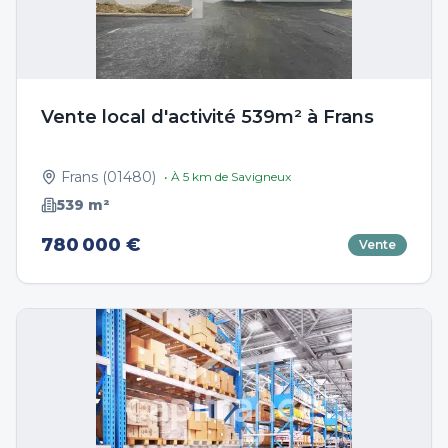
Vente local d'activité 539m² à Frans
Frans
(
01480
)
• À
5
km de
Savigneux
539
m²
780 000 €
Vente