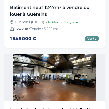
Bâtiment neuf 1247m² à vendre ou
louer à Guéreins
Guéreins
(
01090
)
• À
14
km de
Savigneux
1,247
m²
Terrain :
3,266
m²
1 545 000 €
Vente