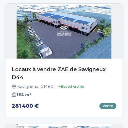
Locaux à vendre ZAE de Savigneux
D44
Savigneux
(
01480
)
• Ville recherchée
192
m²
281 400 €
Vente