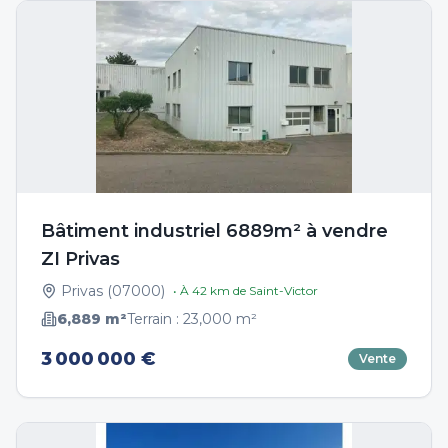
Bâtiment industriel 6889m² à vendre
ZI Privas
Privas
(
07000
)
• À
42
km de
Saint-Victor
6,889
m²
Terrain :
23,000
m²
3 000 000 €
Vente