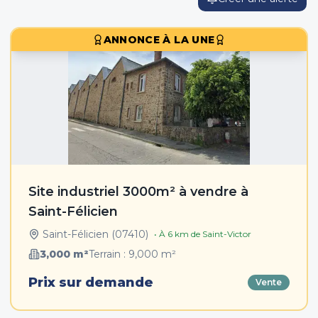
ANNONCE À LA UNE
Site industriel 3000m² à vendre à
Saint-Félicien
Saint-Félicien
(
07410
)
• À
6
km de
Saint-Victor
3,000
m²
Terrain :
9,000
m²
Prix sur demande
Vente