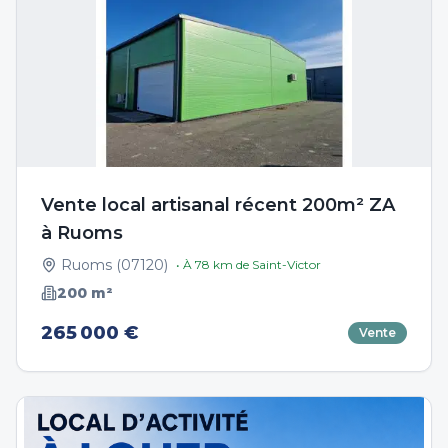
Vente local artisanal récent 200m² ZA
à Ruoms
Ruoms
(
07120
)
• À
78
km de
Saint-Victor
200
m²
265 000 €
Vente