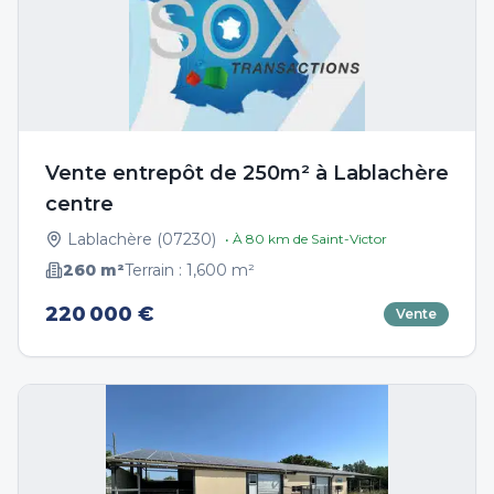
Vente entrepôt de 250m² à Lablachère
centre
Lablachère
(
07230
)
• À
80
km de
Saint-Victor
260
m²
Terrain :
1,600
m²
220 000 €
Vente