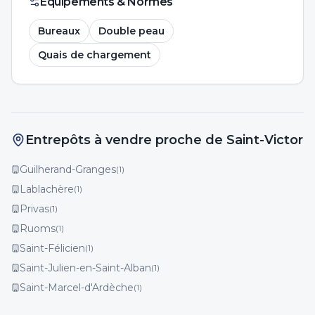
Équipements & Normes
Bureaux
Double peau
Quais de chargement
Entrepôts à vendre proche de Saint-Victor
Guilherand-Granges
(
1
)
Lablachère
(
1
)
Privas
(
1
)
Ruoms
(
1
)
Saint-Félicien
(
1
)
Saint-Julien-en-Saint-Alban
(
1
)
Saint-Marcel-d'Ardèche
(
1
)