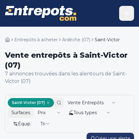
Entrepôts à acheter
Ardèche
(
07
)
Saint-Victor
Vente entrepôts à Saint-Victor
(07)
7
annonce
s
trouvée
s
dans les alentours de
Saint-
Victor (07)
Vente Entrepôts
Saint-Victor (07)
Surfaces
Prix
Tous types
Équip.
Tri
Créer une alerte