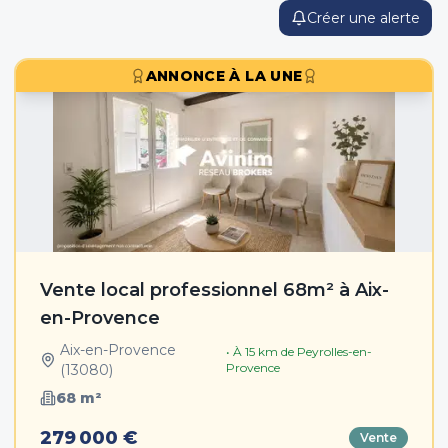
Créer une alerte
ANNONCE À LA UNE
Vente local professionnel 68m² à Aix-
en-Provence
Aix-en-Provence
• À
15
km de
Peyrolles-en-
Provence
(
13080
)
68
m²
279 000 €
Vente