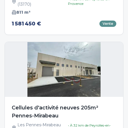
Provence
(
13170
)
811
m²
1 581 450 €
Vente
Cellules d'activité neuves 205m²
Pennes-Mirabeau
Les Pennes-Mirabeau
• À
32
km de
Peyrolles-en-