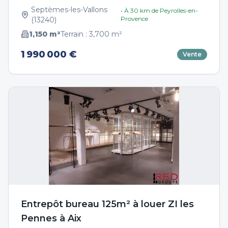
Septèmes-les-Vallons
• À
30
km de
Peyrolles-en-
Provence
(
13240
)
1,150
m²
Terrain :
3,700
m²
1 990 000 €
Vente
Entrepôt bureau 125m² à louer ZI les
Pennes à Aix