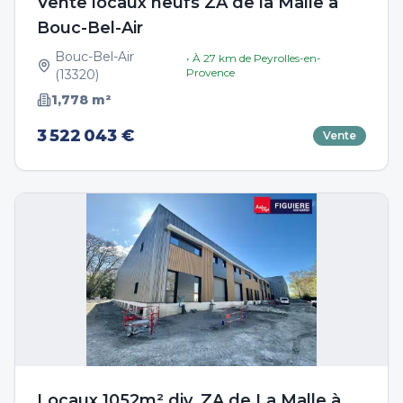
Vente locaux neufs ZA de la Malle à
Bouc-Bel-Air
Bouc-Bel-Air
• À
27
km de
Peyrolles-en-
Provence
(
13320
)
1,778
m²
3 522 043 €
Vente
Locaux 1052m² div. ZA de La Malle à