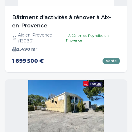
Bâtiment d'activités à rénover à Aix-
en-Provence
Aix-en-Provence
• À
22
km de
Peyrolles-en-
Provence
(
13080
)
2,490
m²
1 699 500 €
Vente