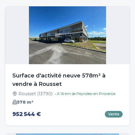
Surface d'activité neuve 578m² à
vendre à Rousset
Rousset
(
13790
)
• À
16
km de
Peyrolles-en-Provence
578
m²
952 544 €
Vente