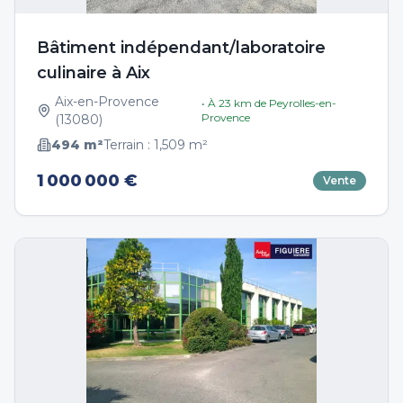
Bâtiment indépendant/laboratoire
culinaire à Aix
Aix-en-Provence
• À
23
km de
Peyrolles-en-
Provence
(
13080
)
494
m²
Terrain :
1,509
m²
1 000 000 €
Vente