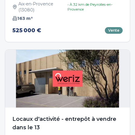
Aix-en-Provence
• À
32
km de
Peyrolles-en-
Provence
(
13080
)
163
m²
525 000 €
Vente
Locaux d'activité - entrepôt à vendre
dans le 13