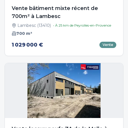
Vente bâtiment mixte récent de
700m² à Lambesc
Lambesc
(
13410
)
• À
25
km de
Peyrolles-en-Provence
700
m²
1 029 000 €
Vente