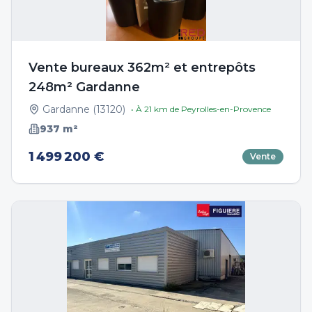
Vente bureaux 362m² et entrepôts
248m² Gardanne
Gardanne
(
13120
)
• À
21
km de
Peyrolles-en-Provence
937
m²
1 499 200 €
Vente