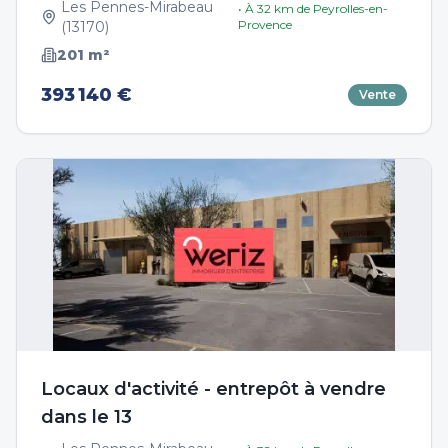
Les Pennes-Mirabeau
• À
32
km de
Peyrolles-en-
Provence
(
13170
)
201
m²
393 140 €
Vente
Locaux d'activité - entrepôt à vendre
dans le 13