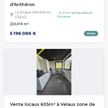
d'Anthéron
La Roque-d'Anthéron
• À
27
km de
Peyrolles-en-
Provence
(
13640
)
3,518
m²
5 196 086 €
Vente
Vente locaux 605m² à Velaux zone de