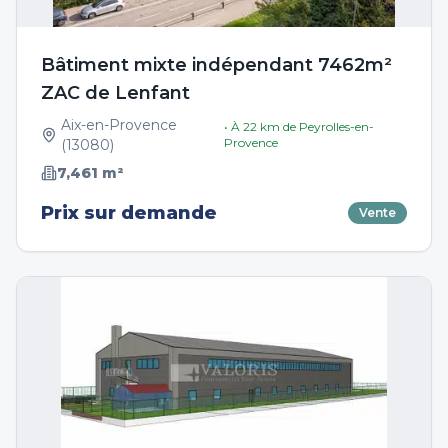
Bâtiment mixte indépendant 7462m²
ZAC de Lenfant
Aix-en-Provence
• À
22
km de
Peyrolles-en-
Provence
(
13080
)
7,461
m²
Prix sur demande
Vente