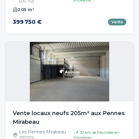
Provence
(
13170
)
205
m²
399 750 €
Vente
Vente locaux neufs 205m² aux Pennes
Mirabeau
Les Pennes-Mirabeau
• À
32
km de
Peyrolles-en-
Provence
(
13170
)