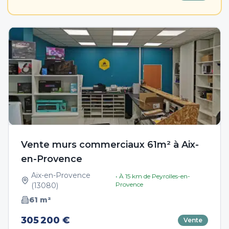
Vente murs commerciaux 61m² à Aix-
en-Provence
Aix-en-Provence
• À
15
km de
Peyrolles-en-
Provence
(
13080
)
61
m²
305 200 €
Vente