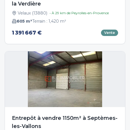
la Verdière
Velaux
(
13880
)
• À
29
km de
Peyrolles-en-Provence
605
m²
Terrain :
1,420
m²
1 391 667 €
Vente
Entrepôt à vendre 1150m² à Septèmes-
les-Vallons