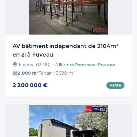
AV bâtiment indépendant de 2104m²
en zi à Fuveau
Fuveau
(
13710
)
• À
18
km de
Peyrolles-en-Provence
2,009
m²
Terrain :
3,598
m²
2 200 000 €
Vente