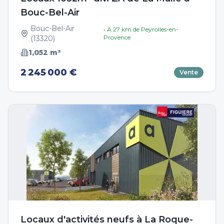
Bouc-Bel-Air
Bouc-Bel-Air
• À
27
km de
Peyrolles-en-
Provence
(
13320
)
1,052
m²
2 245 000 €
Vente
Locaux d'activités neufs à La Roque-