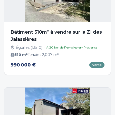
Bâtiment 510m² à vendre sur la ZI des
Jalassières
Éguilles
(
13510
)
• À
20
km de
Peyrolles-en-Provence
510
m²
Terrain :
2,007
m²
990 000 €
Vente