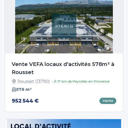
Vente VEFA locaux d'activités 578m² à
Rousset
Rousset
(
13790
)
• À
17
km de
Peyrolles-en-Provence
578
m²
952 544 €
Vente