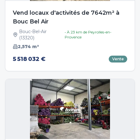
Vend locaux d'activités de 7642m² à
Bouc Bel Air
Bouc-Bel-Air
• À
23
km de
Peyrolles-en-
Provence
(
13320
)
2,574
m²
5 518 032 €
Vente