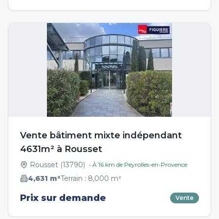
Vente bâtiment mixte indépendant
4631m² à Rousset
Rousset
(
13790
)
• À
16
km de
Peyrolles-en-Provence
4,631
m²
Terrain :
8,000
m²
Prix sur demande
Vente