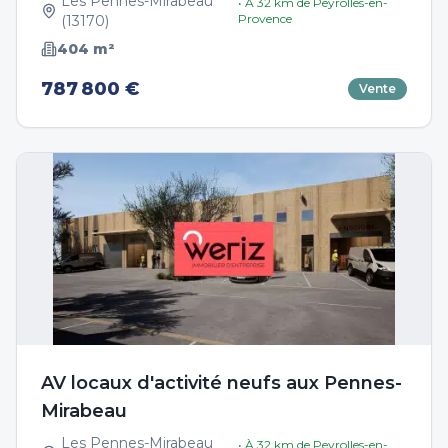
Les Pennes-Mirabeau
• À
32
km de
Peyrolles-en-
Provence
(
13170
)
404
m²
787 800 €
Vente
AV locaux d'activité neufs aux Pennes-
Mirabeau
Les Pennes-Mirabeau
• À
32
km de
Peyrolles-en-