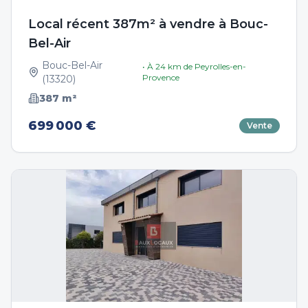
Local récent 387m² à vendre à Bouc-
Bel-Air
Bouc-Bel-Air
• À
24
km de
Peyrolles-en-
Provence
(
13320
)
387
m²
699 000 €
Vente