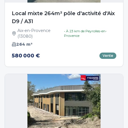
Local mixte 264m² pôle d'activité d'Aix
D9 / A31
Aix-en-Provence
• À
23
km de
Peyrolles-en-
Provence
(
13080
)
264
m²
580 000 €
Vente