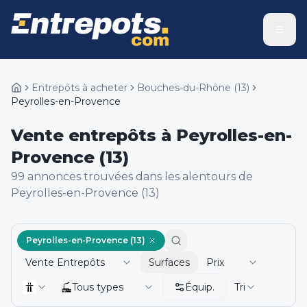
Entrepôts à acheter
Bouches-du-Rhône
(
13
)
Peyrolles-en-Provence
Vente entrepôts à Peyrolles-en-
Provence (13)
99
annonce
s
trouvée
s
dans les alentours de
Peyrolles-en-Provence (13)
Peyrolles-en-Provence (13)
Vente Entrepôts
Surfaces
Prix
Tous types
Équip.
Tri