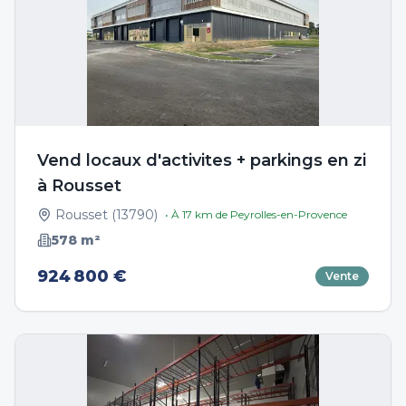
Vend locaux d'activites + parkings en zi
à Rousset
Rousset
(
13790
)
• À
17
km de
Peyrolles-en-Provence
578
m²
924 800 €
Vente