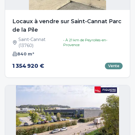
Locaux à vendre sur Saint-Cannat Parc
de la Pile
Saint-Cannat
• À
21
km de
Peyrolles-en-
Provence
(
13760
)
840
m²
1 354 920 €
Vente