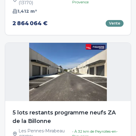
Provence
(
13170
)
1,412
m²
2 864 064 €
Vente
5 lots restants programme neufs ZA
de la Billonne
Les Pennes-Mirabeau
• À
32
km de
Peyrolles-en-