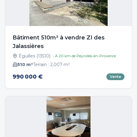
Bâtiment 510m² à vendre ZI des
Jalassières
Éguilles
(
13510
)
• À
20
km de
Peyrolles-en-Provence
510
m²
Terrain :
2,007
m²
990 000 €
Vente